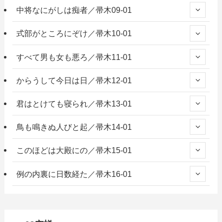
中将なにがしは痴者／帚木09-01
式部がところにぞけ／帚木10-01
すべて男も女も悪ろ／帚木11-01
からうして今日は日／帚木12-01
君はとけても寝られ／帚木13-01
鳥も鳴きぬ人びと起／帚木14-01
このほどは大殿にの／帚木15-01
例の内裏に日数経た／帚木16-01