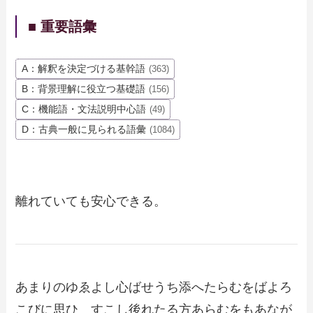
■ 重要語彙
A：解釈を決定づける基幹語
(363)
B：背景理解に役立つ基礎語
(156)
C：機能語・文法説明中心語
(49)
D：古典一般に見られる語彙
(1084)
離れていても安心できる。
あまりのゆゑよし心ばせうち添へたらむをばよろ
こびに思ひ すこし後れたる方あらむをもあなが