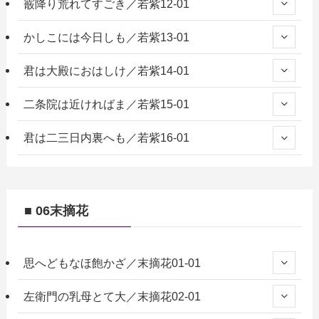
霰降り荒れてすごき／若紫12-01
かしこには今日しも／若紫13-01
君は大殿におはしけ／若紫14-01
二条院は近ければま／若紫15-01
君は二三日内裏へも／若紫16-01
■ 06末摘花
思へどもなほ飽かざ／末摘花01-01
左衛門の乳母とて大／末摘花02-01