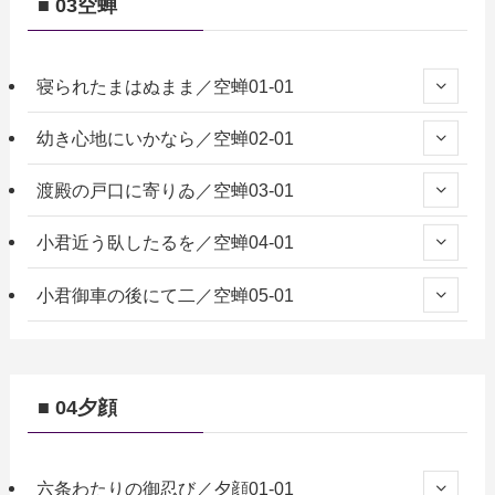
■ 03空蝉
寝られたまはぬまま／空蝉01-01
幼き心地にいかなら／空蝉02-01
渡殿の戸口に寄りゐ／空蝉03-01
小君近う臥したるを／空蝉04-01
小君御車の後にて二／空蝉05-01
■ 04夕顔
六条わたりの御忍び／夕顔01-01