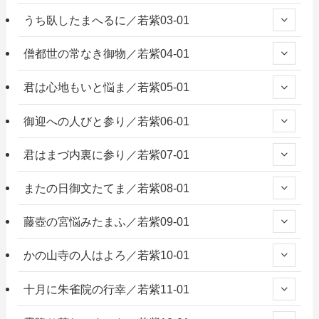
うち臥したまへるに／若紫03-01
僧都世の常なき御物／若紫04-01
君は心地もいと悩ま／若紫05-01
御迎への人びと参り／若紫06-01
君はまづ内裏に参り／若紫07-01
またの日御文たてま／若紫08-01
藤壺の宮悩みたまふ／若紫09-01
かの山寺の人はよろ／若紫10-01
十月に朱雀院の行幸／若紫11-01