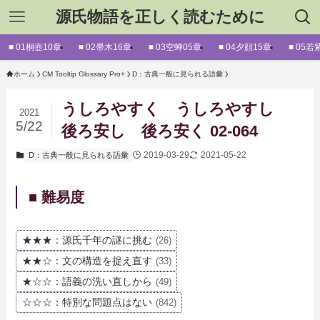
源氏物語を正しく読むために
■ 01桐壺10章
■ 02帚木16章
■ 03空蝉05章
■ 04夕顔15章
■ 05若
ホーム
CM Tooltip Glossary Pro+
D：古典一般に見られる語彙
うしろやすく うしろやすし
2021
5/22
後ろ安し 後ろ安く 02-064
2019-03-29
2021-05-22
D：古典一般に見られる語彙
■ 難易度
★★★：源氏千年の謎に挑む
(26)
★★☆：文の構造を捉え直す
(33)
★☆☆：語義の洗い直しから
(49)
☆☆☆：特別な問題点はない
(842)