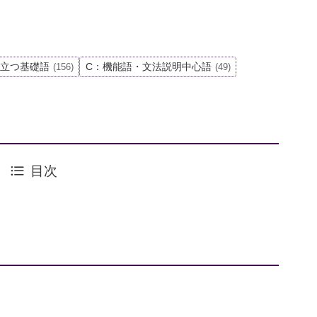
役立つ基礎語
C：機能語・文法説明中心語
(156)
(49)
目次