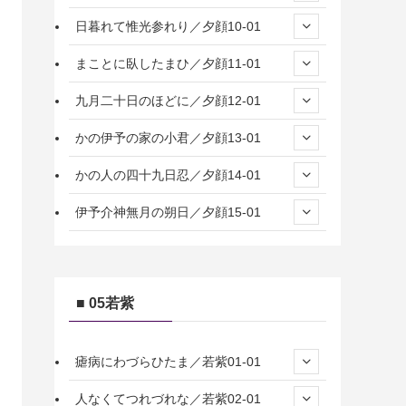
日暮れて惟光参れり／夕顔10-01
まことに臥したまひ／夕顔11-01
九月二十日のほどに／夕顔12-01
かの伊予の家の小君／夕顔13-01
かの人の四十九日忍／夕顔14-01
伊予介神無月の朔日／夕顔15-01
■ 05若紫
瘧病にわづらひたま／若紫01-01
人なくてつれづれな／若紫02-01