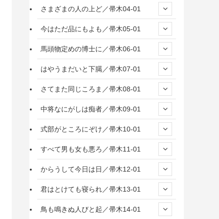
さまざまの人の上ど／帚木04-01
今はただ品にもよも／帚木05-01
馬頭物定めの博士に／帚木06-01
はやうまだいと下臈／帚木07-01
さてまた同じころま／帚木08-01
中将なにがしは痴者／帚木09-01
式部がところにぞけ／帚木10-01
すべて男も女も悪ろ／帚木11-01
からうして今日は日／帚木12-01
君はとけても寝られ／帚木13-01
鳥も鳴きぬ人びと起／帚木14-01