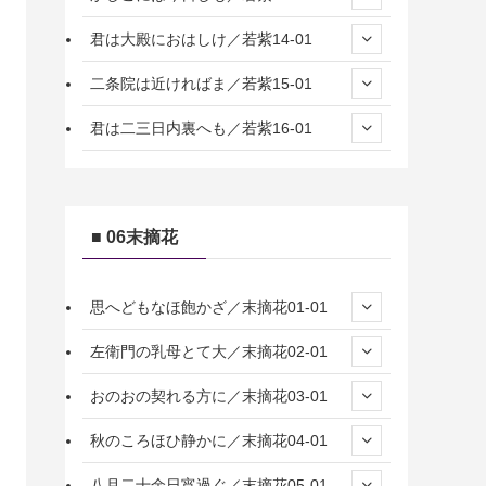
君は大殿におはしけ／若紫14-01
二条院は近ければま／若紫15-01
君は二三日内裏へも／若紫16-01
■ 06末摘花
思へどもなほ飽かざ／末摘花01-01
左衛門の乳母とて大／末摘花02-01
おのおの契れる方に／末摘花03-01
秋のころほひ静かに／末摘花04-01
八月二十余日宵過ぐ／末摘花05-01