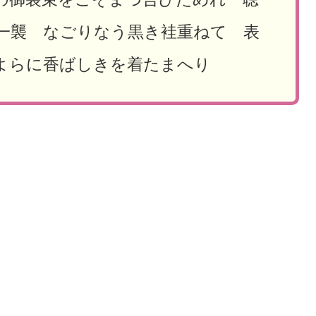
一襲 なごりなう黒き袿重ねて 表
よらに香ばしきを着たまへり