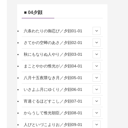
■ 04夕顔
六条わたりの御忍び／夕顔01-01
さてかの空蝉のあさ／夕顔02-01
秋にもなりぬ人やり／夕顔03-01
まことやかの惟光が／夕顔04-01
八月十五夜隈なき月／夕顔05-01
いさよふ月にゆくり／夕顔06-01
宵過ぐるほどすこし／夕顔07-01
からうして惟光朝臣／夕顔08-01
人びといづこよりお／夕顔09-01