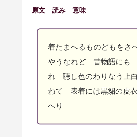
原文 読み 意味
着たまへるものどもをさ
やうなれど 昔物語にも
れ 聴し色のわりなう上
ねて 表着には黒貂の皮
へり