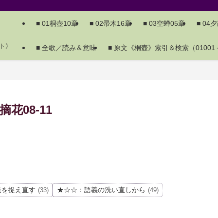
■ 01桐壺10章
■ 02帚木16章
■ 03空蝉05章
■ 04
ト》
■ 全歌／読み＆意味
■ 原文《桐壺》索引＆検索（01001－
花08-11
造を捉え直す
★☆☆：語義の洗い直しから
(33)
(49)