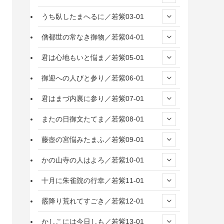
うち臥したまへるに／若紫03-01
僧都世の常なき御物／若紫04-01
君は心地もいと悩ま／若紫05-01
御迎への人びと参り／若紫06-01
君はまづ内裏に参り／若紫07-01
またの日御文たてま／若紫08-01
藤壺の宮悩みたまふ／若紫09-01
かの山寺の人はよろ／若紫10-01
十月に朱雀院の行幸／若紫11-01
霰降り荒れてすごき／若紫12-01
かしこには今日しも／若紫13-01