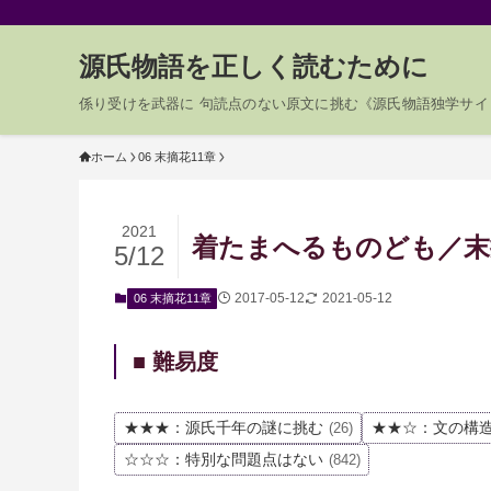
源氏物語を正しく読むために
係り受けを武器に 句読点のない原文に挑む《源氏物語独学サイ
ホーム
06 末摘花11章
2021
着たまへるものども／末摘
5/12
2017-05-12
2021-05-12
06 末摘花11章
■ 難易度
★★★：源氏千年の謎に挑む
★★☆：文の構
(26)
☆☆☆：特別な問題点はない
(842)