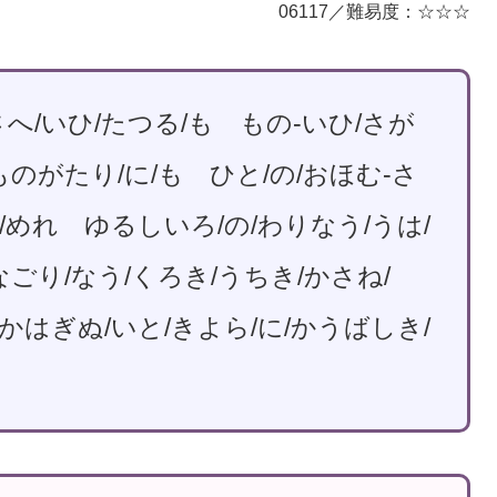
06117／難易度：☆☆☆
/さへ/いひ/たつる/も もの-いひ/さが
ものがたり/に/も ひと/の/おほむ-さ
た/めれ ゆるしいろ/の/わりなう/うは/
ごり/なう/くろき/うちき/かさね/
/かはぎぬ/いと/きよら/に/かうばしき/