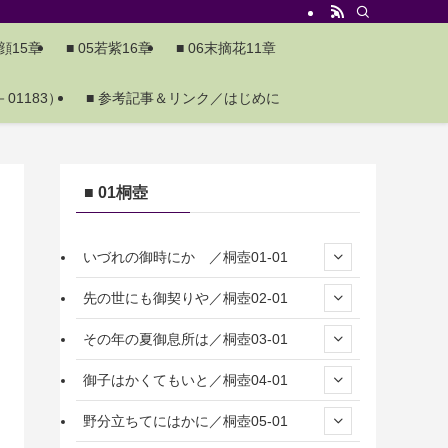
夕顔15章
■ 05若紫16章
■ 06末摘花11章
01183）
■ 参考記事＆リンク／はじめに
■ 01桐壺
いづれの御時にか ／桐壺01-01
先の世にも御契りや／桐壺02-01
その年の夏御息所は／桐壺03-01
御子はかくてもいと／桐壺04-01
野分立ちてにはかに／桐壺05-01