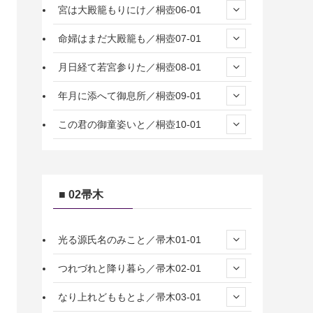
宮は大殿籠もりにけ／桐壺06-01
命婦はまだ大殿籠も／桐壺07-01
月日経て若宮参りた／桐壺08-01
年月に添へて御息所／桐壺09-01
この君の御童姿いと／桐壺10-01
■ 02帚木
光る源氏名のみこと／帚木01-01
つれづれと降り暮ら／帚木02-01
なり上れどももとよ／帚木03-01