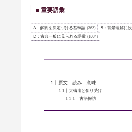
■ 重要語彙
A：解釈を決定づける基幹語
B：背景理解に
(363)
D：古典一般に見られる語彙
(1084)
原文 読み 意味
大構造と係り受け
古語探訪