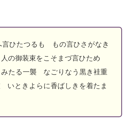
へ言ひたつるも もの言ひさがなき
 人の御装束をこそまづ言ひため
白みたる一襲 なごりなう黒き袿重
衣 いときよらに香ばしきを着たま