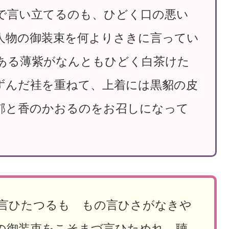
で言い立てるのも、ひどく口の悪い
人物の御装束を何よりさきに言ってい
ある薄紫がなんともひどく白茶けた
ずんだ袿を重ねて、上着には黒貂の皮
郁と香のかおるのをお召しになって
言ひたつるも もの言ひさがなきや
の御装束をこそまづ言ひためれ 聴