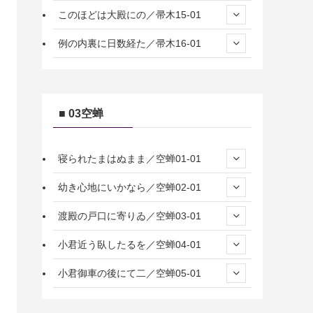
このほどは大殿にの／帚木15-01
例の内裏に日数経た／帚木16-01
■ 03空蝉
寝られたまはぬまま／空蝉01-01
幼き心地にいかなら／空蝉02-01
渡殿の戸口に寄りゐ／空蝉03-01
小君近う臥したるを／空蝉04-01
小君御車の後にて二／空蝉05-01