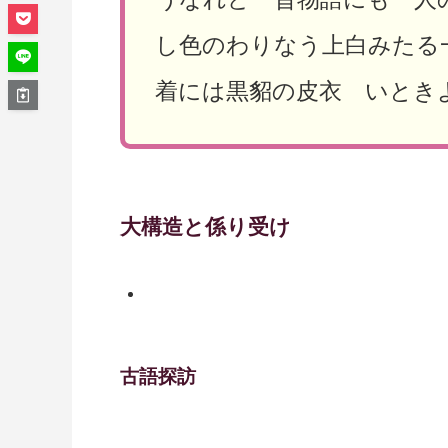
し色のわりなう上白みたる
着には黒貂の皮衣 いとき
大構造と係り受け
古語探訪