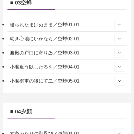
■ 03空蝉
寝られたまはぬまま／空蝉01-01
幼き心地にいかなら／空蝉02-01
渡殿の戸口に寄りゐ／空蝉03-01
小君近う臥したるを／空蝉04-01
小君御車の後にて二／空蝉05-01
■ 04夕顔
六条わたりの御忍び／夕顔01-01