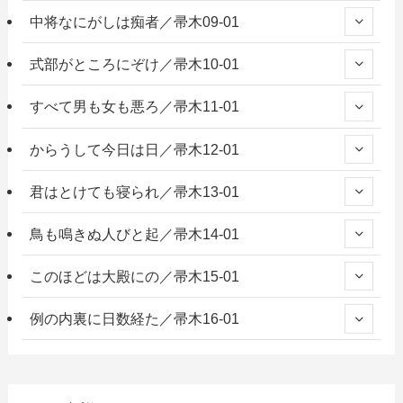
中将なにがしは痴者／帚木09-01
式部がところにぞけ／帚木10-01
すべて男も女も悪ろ／帚木11-01
からうして今日は日／帚木12-01
君はとけても寝られ／帚木13-01
鳥も鳴きぬ人びと起／帚木14-01
このほどは大殿にの／帚木15-01
例の内裏に日数経た／帚木16-01