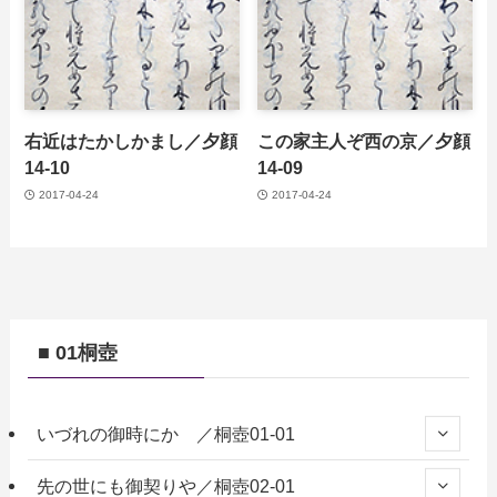
右近はたかしかまし／夕顔
この家主人ぞ西の京／夕顔
14-10
14-09
2017-04-24
2017-04-24
■ 01桐壺
いづれの御時にか ／桐壺01-01
先の世にも御契りや／桐壺02-01