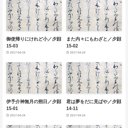
御使帰りにけれど小／夕顔
また内々にもわざと／夕顔
15-03
15-02
2017-04-24
2017-04-24
伊予介神無月の朔日／夕顔
君は夢をだに見ばや／夕顔
15-01
14-11
2017-04-24
2017-04-24