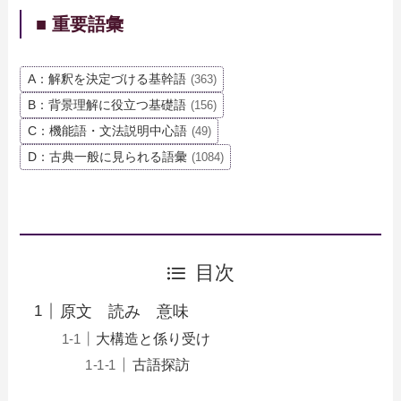
■ 重要語彙
A：解釈を決定づける基幹語
(363)
B：背景理解に役立つ基礎語
(156)
C：機能語・文法説明中心語
(49)
D：古典一般に見られる語彙
(1084)
目次
原文 読み 意味
大構造と係り受け
古語探訪