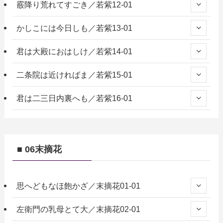
霰降り荒れてすごき／若紫12-01
かしこには今日しも／若紫13-01
君は大殿におはしけ／若紫14-01
二条院は近ければま／若紫15-01
君は二三日内裏へも／若紫16-01
■ 06末摘花
思へどもなほ飽かざ／末摘花01-01
左衛門の乳母とて大／末摘花02-01