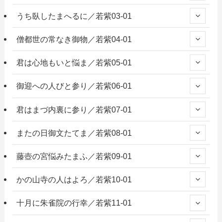
うち臥したまへるに／若紫03-01
僧都世の常なき御物／若紫04-01
君は心地もいと悩ま／若紫05-01
御迎への人びと参り／若紫06-01
君はまづ内裏に参り／若紫07-01
またの日御文たてま／若紫08-01
藤壺の宮悩みたまふ／若紫09-01
かの山寺の人はよろ／若紫10-01
十月に朱雀院の行幸／若紫11-01