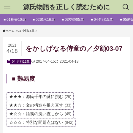
源氏物語を正しく読むために
■ 01桐壺10章
■ 02帚木16章
■ 03空蝉05章
■ 04夕顔15章
■ 05若
ホーム
04 夕顔15章
2021
をかしげなる侍童の／夕顔03-07
4/18
2017-04-15
2021-04-18
04 夕顔15章
■ 難易度
★★★：源氏千年の謎に挑む
(26)
★★☆：文の構造を捉え直す
(33)
★☆☆：語義の洗い直しから
(49)
☆☆☆：特別な問題点はない
(842)