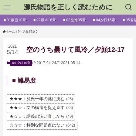
源氏物語を正しく読むために
■ 01桐壺10章
■ 02帚木16章
■ 03空蝉05章
■ 04夕顔15章
■ 05若
ホーム
04 夕顔15章
2021
空のうち曇りて風冷／夕顔12-17
5/14
2017-04-24
2021-05-14
04 夕顔15章
■ 難易度
★★★：源氏千年の謎に挑む
(26)
★★☆：文の構造を捉え直す
(33)
★☆☆：語義の洗い直しから
(49)
☆☆☆：特別な問題点はない
(842)