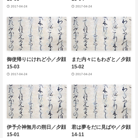
2017-04-24
2017-04-24
御使帰りにけれど小／夕顔
また内々にもわざと／夕顔
15-03
15-02
2017-04-24
2017-04-24
伊予介神無月の朔日／夕顔
君は夢をだに見ばや／夕顔
15-01
14-11