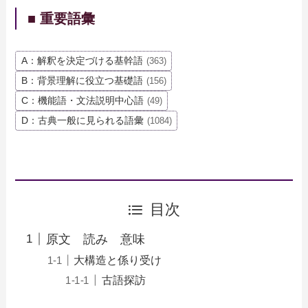
■ 重要語彙
A：解釈を決定づける基幹語
(363)
B：背景理解に役立つ基礎語
(156)
C：機能語・文法説明中心語
(49)
D：古典一般に見られる語彙
(1084)
目次
原文 読み 意味
大構造と係り受け
古語探訪