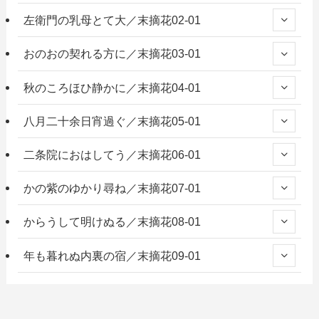
左衛門の乳母とて大／末摘花02-01
おのおの契れる方に／末摘花03-01
秋のころほひ静かに／末摘花04-01
八月二十余日宵過ぐ／末摘花05-01
二条院におはしてう／末摘花06-01
かの紫のゆかり尋ね／末摘花07-01
からうして明けぬる／末摘花08-01
年も暮れぬ内裏の宿／末摘花09-01