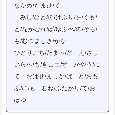
ながめ/たまひ/て
みし/ひと/の/けぶり/を/くも/
と/ながむれ/ば/ゆふべ/の/そら/
も/むつましき/かな
ひとりごち/たまへ/ど え/さし
いらへ/も/きこエ/ず かやう/に
て おはせ/ましか/ば と/おも
ふ/に/も むね/ふたがり/て/お
ぼゆ