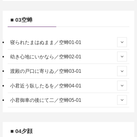
■ 03空蝉
寝られたまはぬまま／空蝉01-01
幼き心地にいかなら／空蝉02-01
渡殿の戸口に寄りゐ／空蝉03-01
小君近う臥したるを／空蝉04-01
小君御車の後にて二／空蝉05-01
■ 04夕顔