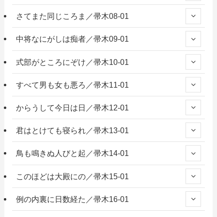
さてまた同じころま／帚木08-01
中将なにがしは痴者／帚木09-01
式部がところにぞけ／帚木10-01
すべて男も女も悪ろ／帚木11-01
からうして今日は日／帚木12-01
君はとけても寝られ／帚木13-01
鳥も鳴きぬ人びと起／帚木14-01
このほどは大殿にの／帚木15-01
例の内裏に日数経た／帚木16-01