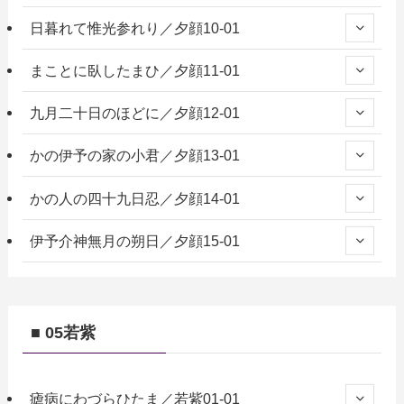
日暮れて惟光参れり／夕顔10-01
まことに臥したまひ／夕顔11-01
九月二十日のほどに／夕顔12-01
かの伊予の家の小君／夕顔13-01
かの人の四十九日忍／夕顔14-01
伊予介神無月の朔日／夕顔15-01
■ 05若紫
瘧病にわづらひたま／若紫01-01