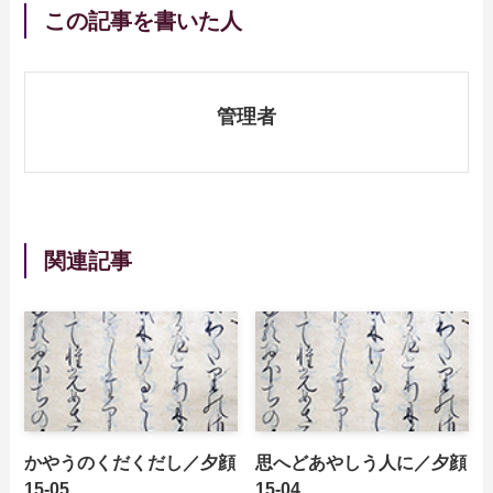
この記事を書いた人
管理者
関連記事
かやうのくだくだし／夕顔
思へどあやしう人に／夕顔
15-05
15-04