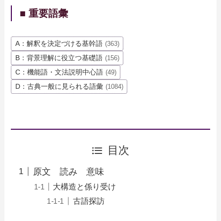
■ 重要語彙
A：解釈を決定づける基幹語
(363)
B：背景理解に役立つ基礎語
(156)
C：機能語・文法説明中心語
(49)
D：古典一般に見られる語彙
(1084)
目次
原文 読み 意味
大構造と係り受け
古語探訪