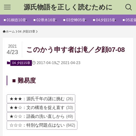
源氏物語を正しく読むために
■ 01桐壺10章
■ 02帚木16章
■ 03空蝉05章
■ 04夕顔15章
■ 05若
ホーム
04 夕顔15章
2021
このかう申す者は滝／夕顔07-08
4/23
2017-04-19
2021-04-23
04 夕顔15章
■ 難易度
★★★：源氏千年の謎に挑む
(26)
★★☆：文の構造を捉え直す
(33)
★☆☆：語義の洗い直しから
(49)
☆☆☆：特別な問題点はない
(842)