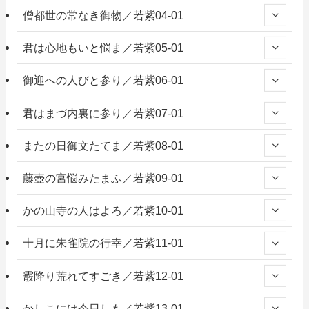
僧都世の常なき御物／若紫04-01
君は心地もいと悩ま／若紫05-01
御迎への人びと参り／若紫06-01
君はまづ内裏に参り／若紫07-01
またの日御文たてま／若紫08-01
藤壺の宮悩みたまふ／若紫09-01
かの山寺の人はよろ／若紫10-01
十月に朱雀院の行幸／若紫11-01
霰降り荒れてすごき／若紫12-01
かしこには今日しも／若紫13-01