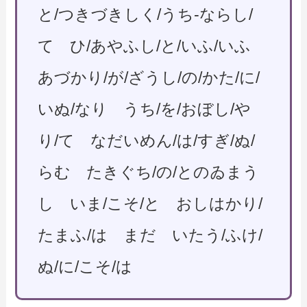
と/つきづきしく/うち-ならし/
て ひ/あやふし/と/いふ/いふ
あづかり/が/ざうし/の/かた/に/
いぬ/なり うち/を/おぼし/や
り/て なだいめん/は/すぎ/ぬ/
らむ たきぐち/の/とのゐまう
し いま/こそ/と おしはかり/
たまふ/は まだ いたう/ふけ/
ぬ/に/こそ/は