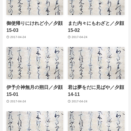
御使帰りにけれど小／夕顔
また内々にもわざと／夕顔
15-03
15-02
2017-04-24
2017-04-24
伊予介神無月の朔日／夕顔
君は夢をだに見ばや／夕顔
15-01
14-11
2017-04-24
2017-04-24