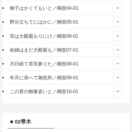
御子はかくてもいと／桐壺04-01
野分立ちてにはかに／桐壺05-01
宮は大殿籠もりにけ／桐壺06-01
命婦はまだ大殿籠も／桐壺07-01
月日経て若宮参りた／桐壺08-01
年月に添へて御息所／桐壺09-01
この君の御童姿いと／桐壺10-01
■ 02帚木