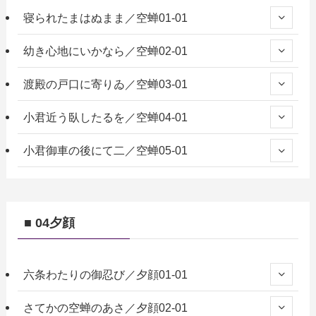
寝られたまはぬまま／空蝉01-01
幼き心地にいかなら／空蝉02-01
渡殿の戸口に寄りゐ／空蝉03-01
小君近う臥したるを／空蝉04-01
小君御車の後にて二／空蝉05-01
■ 04夕顔
六条わたりの御忍び／夕顔01-01
さてかの空蝉のあさ／夕顔02-01