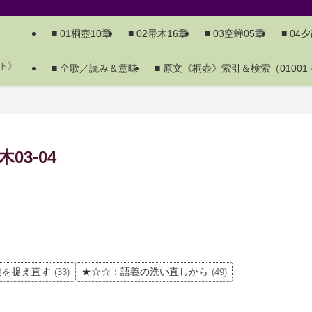
■ 01桐壺10章
■ 02帚木16章
■ 03空蝉05章
■ 04
ト》
■ 全歌／読み＆意味
■ 原文《桐壺》索引＆検索（01001－
3-04
造を捉え直す
★☆☆：語義の洗い直しから
(33)
(49)