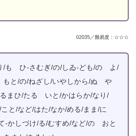
02035／難易度：☆☆☆
/も ひ-さむぎ/の/しゐ-ども/の よ/
 もと/の/ねざし/いやしから/ぬ や
ふるまひ/たる いと/かはらか/なり/
ぬ/こと/など/はた/なか/める/まま/に
て-かしづけ/る/むすめ/など/の おと