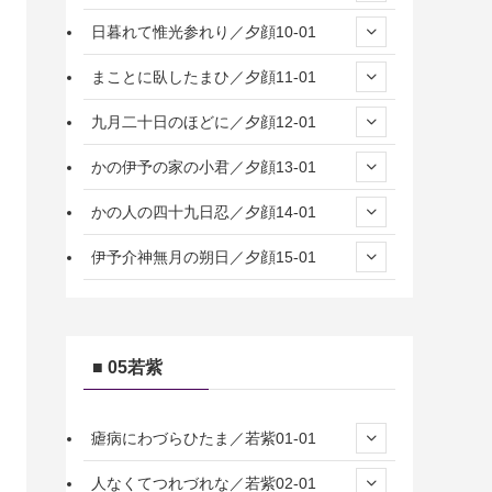
日暮れて惟光参れり／夕顔10-01
まことに臥したまひ／夕顔11-01
九月二十日のほどに／夕顔12-01
かの伊予の家の小君／夕顔13-01
かの人の四十九日忍／夕顔14-01
伊予介神無月の朔日／夕顔15-01
■ 05若紫
瘧病にわづらひたま／若紫01-01
人なくてつれづれな／若紫02-01