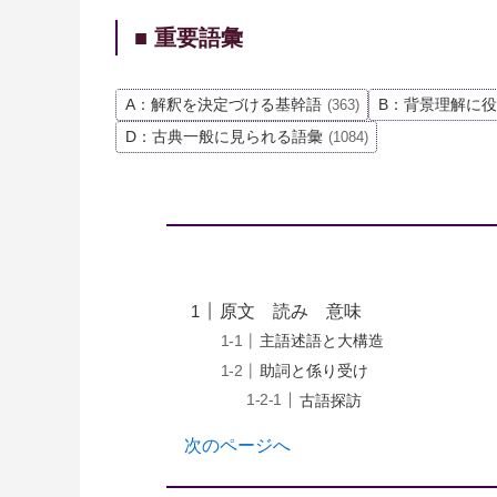
■ 重要語彙
A：解釈を決定づける基幹語
B：背景理解に
(363)
D：古典一般に見られる語彙
(1084)
原文 読み 意味
主語述語と大構造
助詞と係り受け
古語探訪
次のページへ