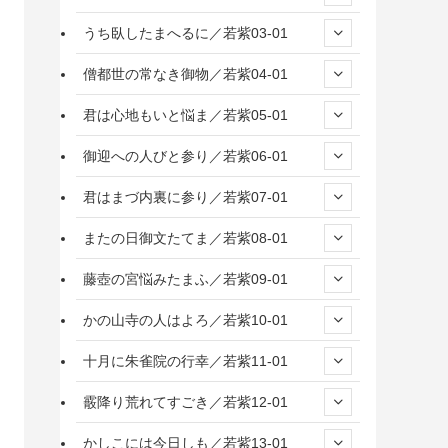
うち臥したまへるに／若紫03-01
僧都世の常なき御物／若紫04-01
君は心地もいと悩ま／若紫05-01
御迎への人びと参り／若紫06-01
君はまづ内裏に参り／若紫07-01
またの日御文たてま／若紫08-01
藤壺の宮悩みたまふ／若紫09-01
かの山寺の人はよろ／若紫10-01
十月に朱雀院の行幸／若紫11-01
霰降り荒れてすごき／若紫12-01
かしこには今日しも／若紫13-01