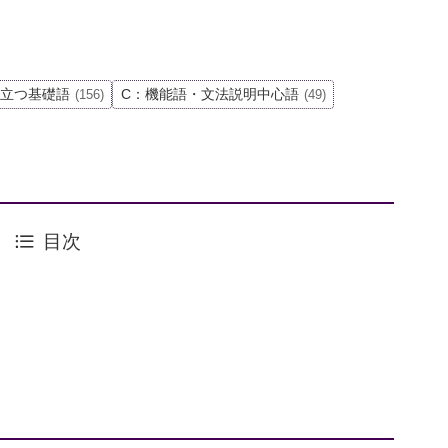
役立つ基礎語
C：機能語・文法説明中心語
(156)
(49)
目次