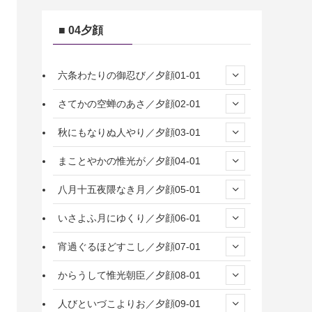
■ 04夕顔
六条わたりの御忍び／夕顔01-01
さてかの空蝉のあさ／夕顔02-01
秋にもなりぬ人やり／夕顔03-01
まことやかの惟光が／夕顔04-01
八月十五夜隈なき月／夕顔05-01
いさよふ月にゆくり／夕顔06-01
宵過ぐるほどすこし／夕顔07-01
からうして惟光朝臣／夕顔08-01
人びといづこよりお／夕顔09-01