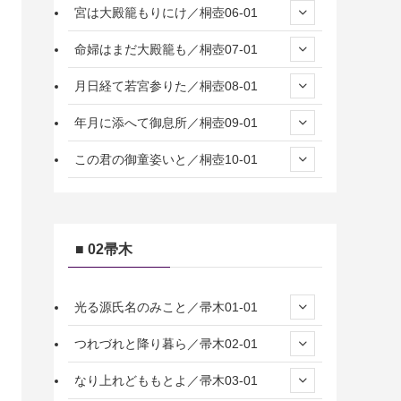
宮は大殿籠もりにけ／桐壺06-01
命婦はまだ大殿籠も／桐壺07-01
月日経て若宮参りた／桐壺08-01
年月に添へて御息所／桐壺09-01
この君の御童姿いと／桐壺10-01
■ 02帚木
光る源氏名のみこと／帚木01-01
つれづれと降り暮ら／帚木02-01
なり上れどももとよ／帚木03-01