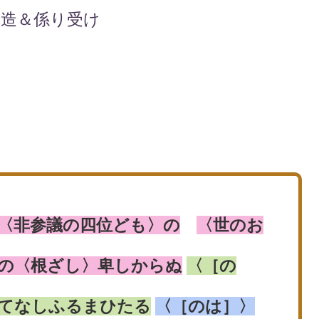
構造＆係り受け
〈非参議の四位ども〉の
〈世のお
の〈根ざし〉卑しからぬ
〈［の
てなしふるまひたる
〈［のは］〉