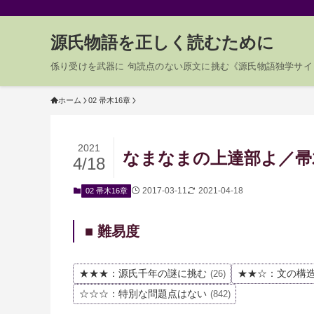
源氏物語を正しく読むために
係り受けを武器に 句読点のない原文に挑む《源氏物語独学サイ
ホーム
02 帚木16章
2021
なまなまの上達部よ／帚木0
4/18
2017-03-11
2021-04-18
02 帚木16章
■ 難易度
★★★：源氏千年の謎に挑む
★★☆：文の構
(26)
☆☆☆：特別な問題点はない
(842)