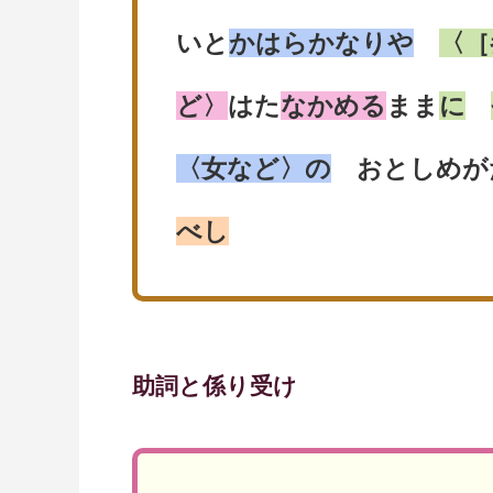
いと
かはらかなりや
〈［
ど〉
はた
なかめる
まま
に
〈女など〉の
おとしめが
べし
助詞と係り受け