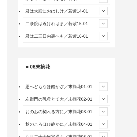
君は大殿におはしけ／若紫14-01
二条院は近ければま／若紫15-01
君は二三日内裏へも／若紫16-01
■ 06末摘花
思へどもなほ飽かざ／末摘花01-01
左衛門の乳母とて大／末摘花02-01
おのおの契れる方に／末摘花03-01
秋のころほひ静かに／末摘花04-01
八月二十余日宵過ぐ／末摘花05-01