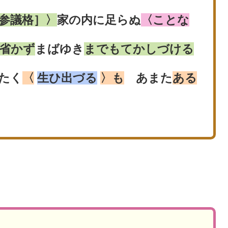
参議格］〉
家の内に足らぬ
〈ことな
省かず
まばゆき
までもてかしづける
たく
〈
生ひ出づる
〉も
あまた
ある