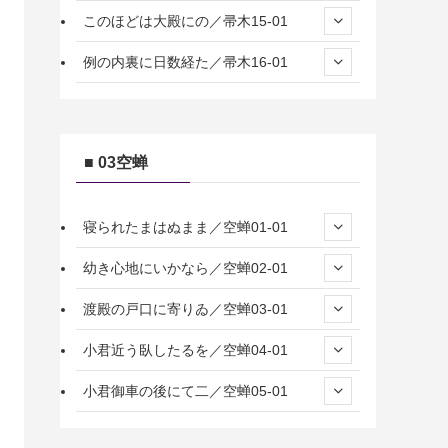
このほどは大殿にの／帚木15-01
例の内裏に日数経た／帚木16-01
■ 03空蝉
寝られたまはぬまま／空蝉01-01
幼き心地にいかなら／空蝉02-01
渡殿の戸口に寄りゐ／空蝉03-01
小君近う臥したるを／空蝉04-01
小君御車の後にて二／空蝉05-01