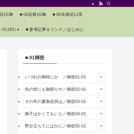
夕顔15章
■ 05若紫16章
■ 06末摘花11章
01183）
■ 参考記事＆リンク／はじめに
■ 01桐壺
いづれの御時にか ／桐壺01-01
先の世にも御契りや／桐壺02-01
その年の夏御息所は／桐壺03-01
御子はかくてもいと／桐壺04-01
野分立ちてにはかに／桐壺05-01