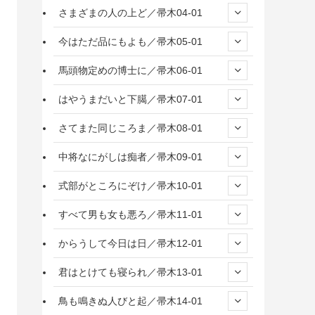
さまざまの人の上ど／帚木04-01
今はただ品にもよも／帚木05-01
馬頭物定めの博士に／帚木06-01
はやうまだいと下臈／帚木07-01
さてまた同じころま／帚木08-01
中将なにがしは痴者／帚木09-01
式部がところにぞけ／帚木10-01
すべて男も女も悪ろ／帚木11-01
からうして今日は日／帚木12-01
君はとけても寝られ／帚木13-01
鳥も鳴きぬ人びと起／帚木14-01