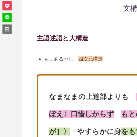
文
主語述語と大構造
も…あるべし
四次元構造
なまなまの上達部よりも
ぼえ〉口惜しからず
もと
が］〉
やすらかに身
をも