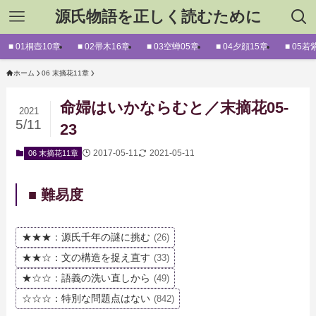
源氏物語を正しく読むために
■ 01桐壺10章
■ 02帚木16章
■ 03空蝉05章
■ 04夕顔15章
■ 05若
ホーム
06 末摘花11章
命婦はいかならむと／末摘花05-
2021
5/11
23
2017-05-11
2021-05-11
06 末摘花11章
■ 難易度
★★★：源氏千年の謎に挑む
(26)
★★☆：文の構造を捉え直す
(33)
★☆☆：語義の洗い直しから
(49)
☆☆☆：特別な問題点はない
(842)