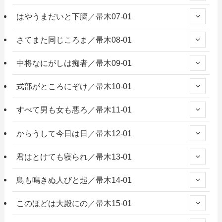
はやうまだいと下臈／帚木07-01
さてまた同じころま／帚木08-01
中将なにがしは痴者／帚木09-01
式部がところにぞけ／帚木10-01
すべて男も女も悪ろ／帚木11-01
からうして今日は日／帚木12-01
君はとけても寝られ／帚木13-01
鳥も鳴きぬ人びと起／帚木14-01
このほどは大殿にの／帚木15-01