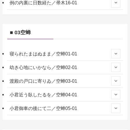
例の内裏に日数経た／帚木16-01
■ 03空蝉
寝られたまはぬまま／空蝉01-01
幼き心地にいかなら／空蝉02-01
渡殿の戸口に寄りゐ／空蝉03-01
小君近う臥したるを／空蝉04-01
小君御車の後にて二／空蝉05-01