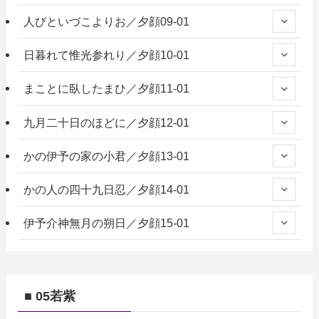
人びといづこよりお／夕顔09-01
日暮れて惟光参れり／夕顔10-01
まことに臥したまひ／夕顔11-01
九月二十日のほどに／夕顔12-01
かの伊予の家の小君／夕顔13-01
かの人の四十九日忍／夕顔14-01
伊予介神無月の朔日／夕顔15-01
■ 05若紫