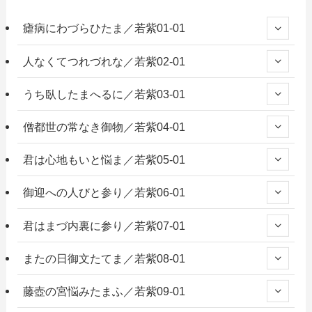
瘧病にわづらひたま／若紫01-01
人なくてつれづれな／若紫02-01
うち臥したまへるに／若紫03-01
僧都世の常なき御物／若紫04-01
君は心地もいと悩ま／若紫05-01
御迎への人びと参り／若紫06-01
君はまづ内裏に参り／若紫07-01
またの日御文たてま／若紫08-01
藤壺の宮悩みたまふ／若紫09-01