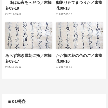
逢はぬ夜をへだつ／末摘
御返りたてまつりた／末摘
花09-19
花09-18
2017-05-12
2017-05-12
あらず寒き霜朝に掻／末摘
ただ梅の花の色のご／末摘
花09-17
花09-16
2017-05-12
2017-05-12
■ 01桐壺