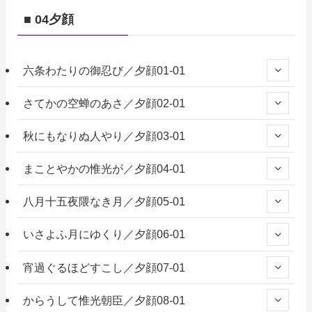
■ 04夕顔
六条わたりの御忍び／夕顔01-01
さてかの空蝉のあさ／夕顔02-01
秋にもなりぬ人やり／夕顔03-01
まことやかの惟光が／夕顔04-01
八月十五夜隈なき月／夕顔05-01
いさよふ月にゆくり／夕顔06-01
宵過ぐるほどすこし／夕顔07-01
からうして惟光朝臣／夕顔08-01