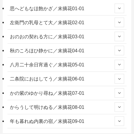
思へどもなほ飽かざ／末摘花01-01
左衛門の乳母とて大／末摘花02-01
おのおの契れる方に／末摘花03-01
秋のころほひ静かに／末摘花04-01
八月二十余日宵過ぐ／末摘花05-01
二条院におはしてう／末摘花06-01
かの紫のゆかり尋ね／末摘花07-01
からうして明けぬる／末摘花08-01
年も暮れぬ内裏の宿／末摘花09-01