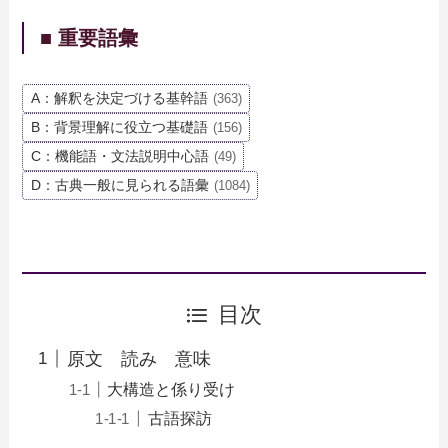
■ 重要語彙
A：解釈を決定づける基幹語
(363)
B：背景理解に役立つ基礎語
(156)
C：機能語・文法説明中心語
(49)
D：古典一般に見られる語彙
(1084)
目次
原文 読み 意味
大構造と係り受け
古語探訪