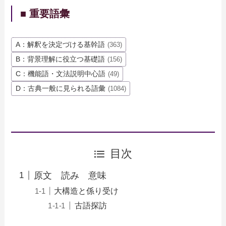
■ 重要語彙
A：解釈を決定づける基幹語
(363)
B：背景理解に役立つ基礎語
(156)
C：機能語・文法説明中心語
(49)
D：古典一般に見られる語彙
(1084)
目次
原文 読み 意味
大構造と係り受け
古語探訪