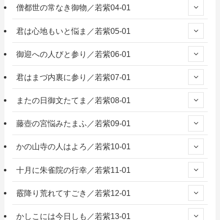
僧都世の常なき御物／若紫04-01
君は心地もいと悩ま／若紫05-01
御迎への人びと参り／若紫06-01
君はまづ内裏に参り／若紫07-01
またの日御文たてま／若紫08-01
藤壺の宮悩みたまふ／若紫09-01
かの山寺の人はよろ／若紫10-01
十月に朱雀院の行幸／若紫11-01
霰降り荒れてすごき／若紫12-01
かしこには今日しも／若紫13-01