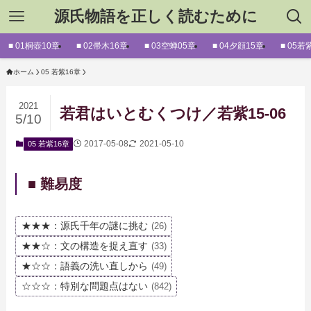
源氏物語を正しく読むために
■ 01桐壺10章
■ 02帚木16章
■ 03空蝉05章
■ 04夕顔15章
■ 05若
ホーム
05 若紫16章
2021
若君はいとむくつけ／若紫15-06
5/10
2017-05-08
2021-05-10
05 若紫16章
■ 難易度
★★★：源氏千年の謎に挑む
(26)
★★☆：文の構造を捉え直す
(33)
★☆☆：語義の洗い直しから
(49)
☆☆☆：特別な問題点はない
(842)