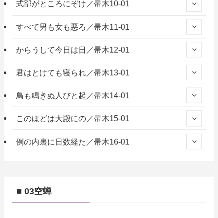
式部がところにぞけ／帚木10-01
すべて男も女も悪ろ／帚木11-01
からうして今日は日／帚木12-01
君はとけても寝られ／帚木13-01
鳥も鳴きぬ人びと起／帚木14-01
このほどは大殿にの／帚木15-01
例の内裏に日数経た／帚木16-01
■ 03空蝉