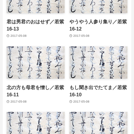
君は男君のおはせず／若紫
やうやう人参り集り／若紫
16-13
16-12
2017-05-08
2017-05-08
北の方も母君を憎し／若紫
もし聞き出でたてま／若紫
16-11
16-10
2017-05-08
2017-05-08