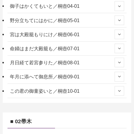
御子はかくてもいと／桐壺04-01
野分立ちてにはかに／桐壺05-01
宮は大殿籠もりにけ／桐壺06-01
命婦はまだ大殿籠も／桐壺07-01
月日経て若宮参りた／桐壺08-01
年月に添へて御息所／桐壺09-01
この君の御童姿いと／桐壺10-01
■ 02帚木