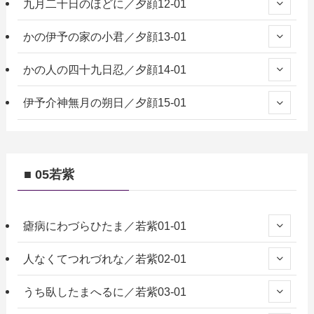
九月二十日のほどに／夕顔12-01
かの伊予の家の小君／夕顔13-01
かの人の四十九日忍／夕顔14-01
伊予介神無月の朔日／夕顔15-01
■ 05若紫
瘧病にわづらひたま／若紫01-01
人なくてつれづれな／若紫02-01
うち臥したまへるに／若紫03-01