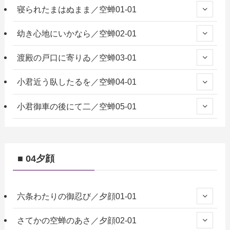
寝られたまはぬまま／空蝉01-01
幼き心地にいかなら／空蝉02-01
渡殿の戸口に寄りゐ／空蝉03-01
小君近う臥したるを／空蝉04-01
小君御車の後にて二／空蝉05-01
■ 04夕顔
六条わたりの御忍び／夕顔01-01
さてかの空蝉のあさ／夕顔02-01