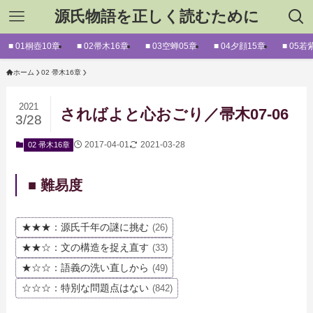
源氏物語を正しく読むために
■ 01桐壺10章
■ 02帚木16章
■ 03空蝉05章
■ 04夕顔15章
■ 05若
ホーム
02 帚木16章
2021
さればよと心おごり／帚木07-06
3/28
2017-04-01
2021-03-28
02 帚木16章
■ 難易度
★★★：源氏千年の謎に挑む
(26)
★★☆：文の構造を捉え直す
(33)
★☆☆：語義の洗い直しから
(49)
☆☆☆：特別な問題点はない
(842)