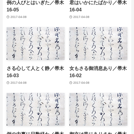
例の人びとはいぎた／帚木
君はいかにたばかり／帚木
16-05
16-04
2017-04-08
2017-04-08
さる心して人とく静／帚木
女もさる御消息あり／帚木
16-03
16-02
2017-04-08
2017-04-08
例の内裏に日数経た／帚木
御文は常にありされ／帚木