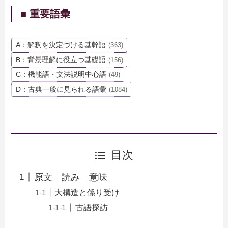
■ 重要語彙
A：解釈を決定づける基幹語
(363)
B：背景理解に役立つ基礎語
(156)
C：機能語・文法説明中心語
(49)
D：古典一般に見られる語彙
(1084)
目次
原文 読み 意味
大構造と係り受け
古語探訪