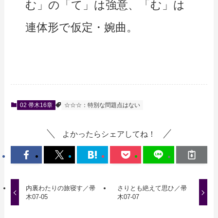
む」の「て」は強意、「む」は
連体形で仮定・婉曲。
02 帚木16章
☆☆☆：特別な問題点はない
よかったらシェアしてね！
内裏わたりの旅寝す／帚
さりとも絶えて思ひ／帚
木07-05
木07-07