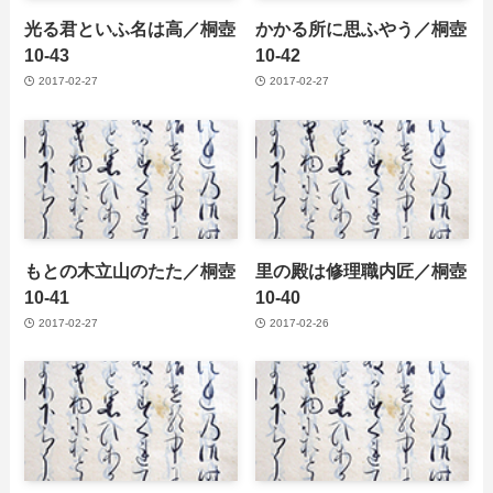
光る君といふ名は高／桐壺
かかる所に思ふやう／桐壺
10-43
10-42
2017-02-27
2017-02-27
もとの木立山のたた／桐壺
里の殿は修理職内匠／桐壺
10-41
10-40
2017-02-27
2017-02-26