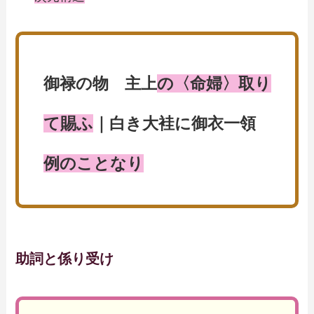
御禄の物 主上
の〈命婦〉取り
て賜ふ
｜白き大袿に御衣一領
例のことなり
助詞と係り受け