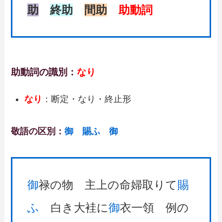
助
終助
間助
助動詞
助動詞の識別：
なり
なり
：断定・なり・終止形
敬語の区別：
御 賜ふ 御
御
禄の物 主上の命婦取りて
賜
ふ
白き大袿に
御
衣一領 例の