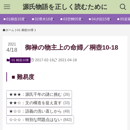
源氏物語を正しく読むために
■ 01桐壺10章
■ 02帚木16章
■ 03空蝉05章
■ 04夕顔15章
■ 05若
ホーム
01 桐壺10章
2021
御禄の物主上の命婦／桐壺10-18
4/18
2017-02-19
2021-04-18
01 桐壺10章
■ 難易度
★★★：源氏千年の謎に挑む
(26)
★★☆：文の構造を捉え直す
(33)
★☆☆：語義の洗い直しから
(49)
☆☆☆：特別な問題点はない
(842)