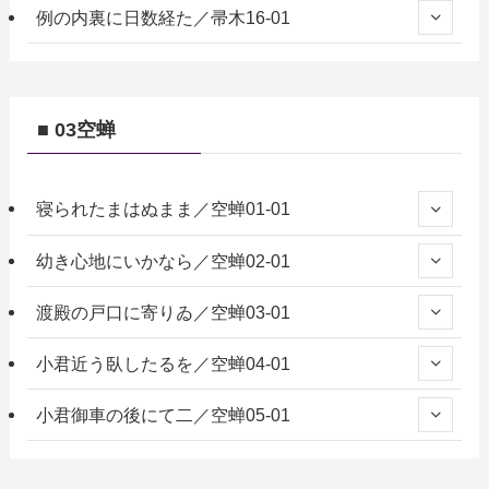
例の内裏に日数経た／帚木16-01
■ 03空蝉
寝られたまはぬまま／空蝉01-01
幼き心地にいかなら／空蝉02-01
渡殿の戸口に寄りゐ／空蝉03-01
小君近う臥したるを／空蝉04-01
小君御車の後にて二／空蝉05-01