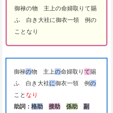
御禄の物 主上の命婦取りて賜
ふ 白き大袿に御衣一領 例の
ことなり
御禄
の
物 主上
の
命婦取り
て
賜
ふ 白き大袿
に
御衣一領 例
の
こと
なり
助詞：
格助
接助
係助
副