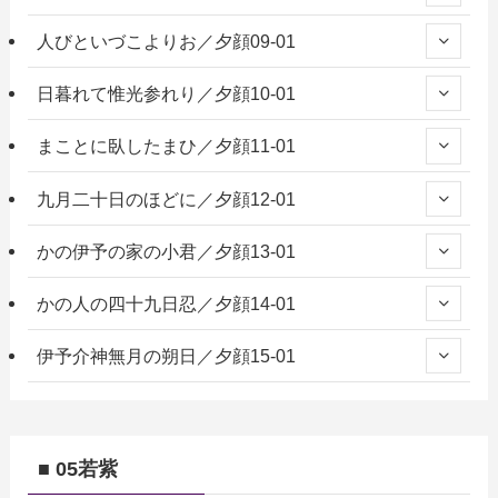
人びといづこよりお／夕顔09-01
日暮れて惟光参れり／夕顔10-01
まことに臥したまひ／夕顔11-01
九月二十日のほどに／夕顔12-01
かの伊予の家の小君／夕顔13-01
かの人の四十九日忍／夕顔14-01
伊予介神無月の朔日／夕顔15-01
■ 05若紫