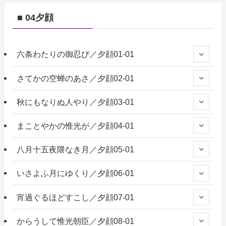
■ 04夕顔
六条わたりの御忍び／夕顔01-01
さてかの空蝉のあさ／夕顔02-01
秋にもなりぬ人やり／夕顔03-01
まことやかの惟光が／夕顔04-01
八月十五夜隈なき月／夕顔05-01
いさよふ月にゆくり／夕顔06-01
宵過ぐるほどすこし／夕顔07-01
からうして惟光朝臣／夕顔08-01