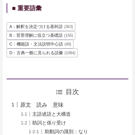
■ 重要語彙
A：解釈を決定づける基幹語
(363)
B：背景理解に役立つ基礎語
(156)
C：機能語・文法説明中心語
(49)
D：古典一般に見られる語彙
(1084)
目次
原文 読み 意味
主語述語と大構造
助詞と係り受け
助動詞の識別：なり