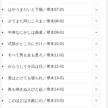
はやうまだいと下臈／帚木07-01
さてまた同じころま／帚木08-01
中将なにがしは痴者／帚木09-01
式部がところにぞけ／帚木10-01
すべて男も女も悪ろ／帚木11-01
からうして今日は日／帚木12-01
君はとけても寝られ／帚木13-01
鳥も鳴きぬ人びと起／帚木14-01
このほどは大殿にの／帚木15-01