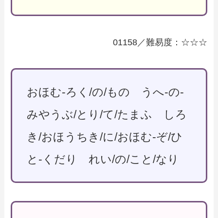
01158／難易度：☆☆☆
おほむ-ろく/の/もの うへ-の-
みやうぶ/とり/て/たまふ しろ
き/おほうちき/に/おほむ-ぞ/ひ
と-くだり れい/の/こと/なり