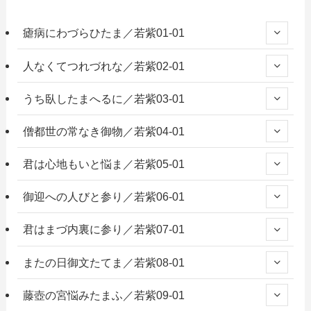
瘧病にわづらひたま／若紫01-01
人なくてつれづれな／若紫02-01
うち臥したまへるに／若紫03-01
僧都世の常なき御物／若紫04-01
君は心地もいと悩ま／若紫05-01
御迎への人びと参り／若紫06-01
君はまづ内裏に参り／若紫07-01
またの日御文たてま／若紫08-01
藤壺の宮悩みたまふ／若紫09-01