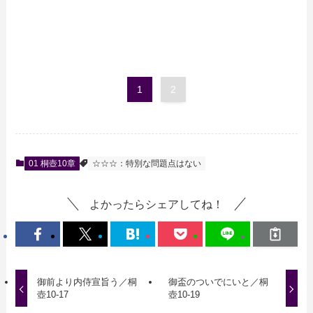
1
2
01 桐壺10章
☆☆☆：特別な問題点はない
よかったらシェアしてね！
御前より内侍宣旨う／桐
御盃のついでにいと／桐
壺10-17
壺10-19