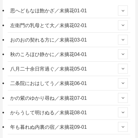
思へどもなほ飽かざ／末摘花01-01
左衛門の乳母とて大／末摘花02-01
おのおの契れる方に／末摘花03-01
秋のころほひ静かに／末摘花04-01
八月二十余日宵過ぐ／末摘花05-01
二条院におはしてう／末摘花06-01
かの紫のゆかり尋ね／末摘花07-01
からうして明けぬる／末摘花08-01
年も暮れぬ内裏の宿／末摘花09-01