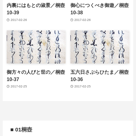
内裏にはもとの淑景／桐壺
御心につくべき御遊／桐壺
10-39
10-38
2017-02-26
2017-02-26
御方々の人びと世の／桐壺
五六日さぶらひたま／桐壺
10-37
10-36
2017-02-25
2017-02-25
■ 01桐壺