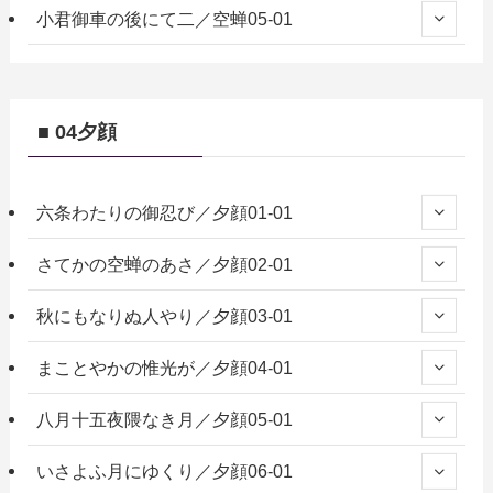
小君御車の後にて二／空蝉05-01
■ 04夕顔
六条わたりの御忍び／夕顔01-01
さてかの空蝉のあさ／夕顔02-01
秋にもなりぬ人やり／夕顔03-01
まことやかの惟光が／夕顔04-01
八月十五夜隈なき月／夕顔05-01
いさよふ月にゆくり／夕顔06-01