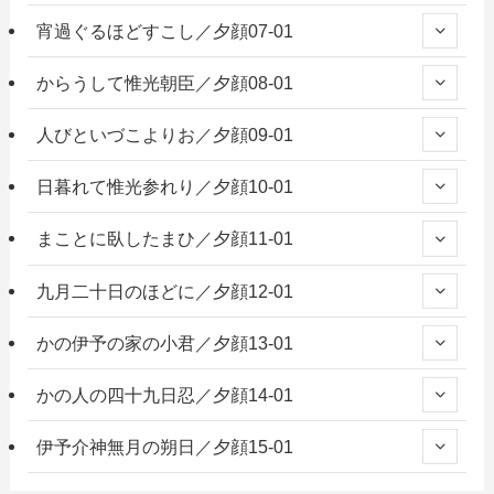
宵過ぐるほどすこし／夕顔07-01
からうして惟光朝臣／夕顔08-01
人びといづこよりお／夕顔09-01
日暮れて惟光参れり／夕顔10-01
まことに臥したまひ／夕顔11-01
九月二十日のほどに／夕顔12-01
かの伊予の家の小君／夕顔13-01
かの人の四十九日忍／夕顔14-01
伊予介神無月の朔日／夕顔15-01