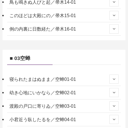
鳥も鳴きぬ人びと起／帚木14-01
このほどは大殿にの／帚木15-01
例の内裏に日数経た／帚木16-01
■ 03空蝉
寝られたまはぬまま／空蝉01-01
幼き心地にいかなら／空蝉02-01
渡殿の戸口に寄りゐ／空蝉03-01
小君近う臥したるを／空蝉04-01