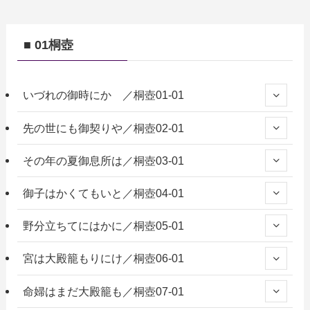
■ 01桐壺
いづれの御時にか ／桐壺01-01
先の世にも御契りや／桐壺02-01
その年の夏御息所は／桐壺03-01
御子はかくてもいと／桐壺04-01
野分立ちてにはかに／桐壺05-01
宮は大殿籠もりにけ／桐壺06-01
命婦はまだ大殿籠も／桐壺07-01