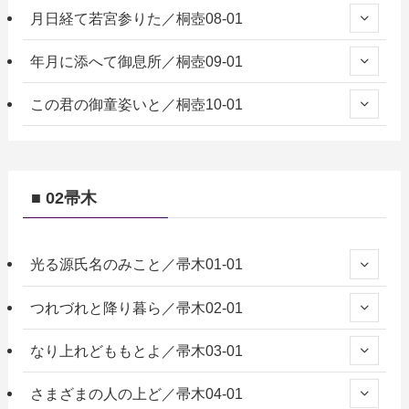
月日経て若宮参りた／桐壺08-01
年月に添へて御息所／桐壺09-01
この君の御童姿いと／桐壺10-01
■ 02帚木
光る源氏名のみこと／帚木01-01
つれづれと降り暮ら／帚木02-01
なり上れどももとよ／帚木03-01
さまざまの人の上ど／帚木04-01