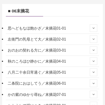
■ 06末摘花
思へどもなほ飽かざ／末摘花01-01
左衛門の乳母とて大／末摘花02-01
おのおの契れる方に／末摘花03-01
秋のころほひ静かに／末摘花04-01
八月二十余日宵過ぐ／末摘花05-01
二条院におはしてう／末摘花06-01
かの紫のゆかり尋ね／末摘花07-01