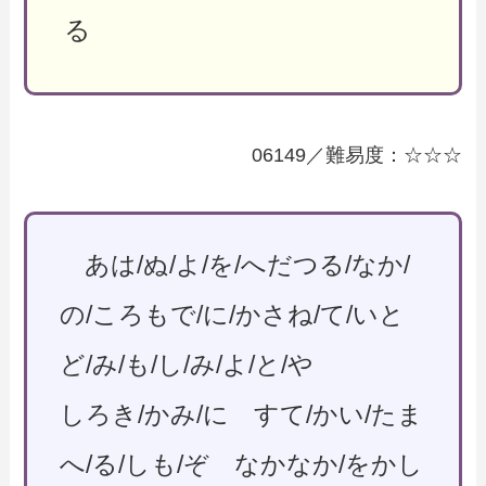
る
06149／難易度：☆☆☆
あは/ぬ/よ/を/へだつる/なか/
の/ころもで/に/かさね/て/いと
ど/み/も/し/み/よ/と/や
しろき/かみ/に すて/かい/たま
へ/る/しも/ぞ なかなか/をかし