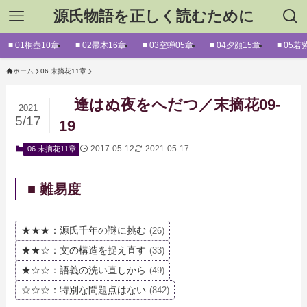
源氏物語を正しく読むために
■ 01桐壺10章
■ 02帚木16章
■ 03空蝉05章
■ 04夕顔15章
■ 05若
ホーム
06 末摘花11章
逢はぬ夜をへだつ／末摘花09-
2021
5/17
19
2017-05-12
2021-05-17
06 末摘花11章
■ 難易度
★★★：源氏千年の謎に挑む
(26)
★★☆：文の構造を捉え直す
(33)
★☆☆：語義の洗い直しから
(49)
☆☆☆：特別な問題点はない
(842)