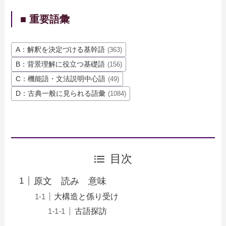
■ 重要語彙
A：解釈を決定づける基幹語
(363)
B：背景理解に役立つ基礎語
(156)
C：機能語・文法説明中心語
(49)
D：古典一般に見られる語彙
(1084)
目次
原文 読み 意味
大構造と係り受け
古語探訪