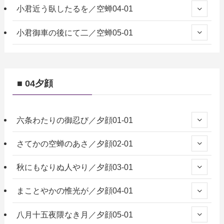
小君近う臥したるを／空蝉04-01
小君御車の後にて二／空蝉05-01
■ 04夕顔
六条わたりの御忍び／夕顔01-01
さてかの空蝉のあさ／夕顔02-01
秋にもなりぬ人やり／夕顔03-01
まことやかの惟光が／夕顔04-01
八月十五夜隈なき月／夕顔05-01