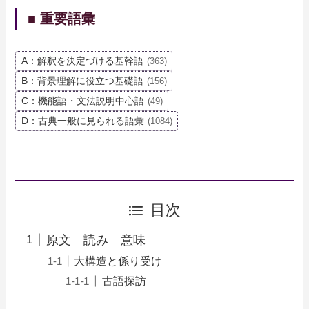
■ 重要語彙
A：解釈を決定づける基幹語
(363)
B：背景理解に役立つ基礎語
(156)
C：機能語・文法説明中心語
(49)
D：古典一般に見られる語彙
(1084)
目次
原文 読み 意味
大構造と係り受け
古語探訪