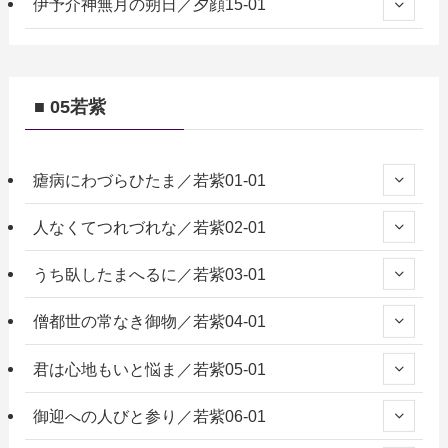
伊予介神無月の朔日／夕顔15-01
■ 05若紫
瘧病にわづらひたま／若紫01-01
人なくてつれづれな／若紫02-01
うち臥したまへるに／若紫03-01
僧都世の常なき御物／若紫04-01
君は心地もいと悩ま／若紫05-01
御迎への人びと参り／若紫06-01