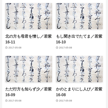
北の方も母君を憎し／若紫
もし聞き出でたてま／若紫
16-11
16-10
2017-05-08
2017-05-08
ただ行方も知らず少／若紫
かのとまりにし人び／若紫
16-09
16-08
2017-05-08
2017-05-08