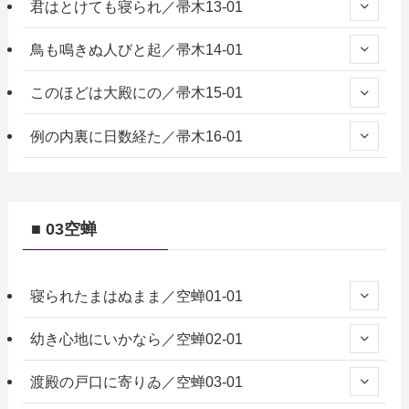
君はとけても寝られ／帚木13-01
鳥も鳴きぬ人びと起／帚木14-01
このほどは大殿にの／帚木15-01
例の内裏に日数経た／帚木16-01
■ 03空蝉
寝られたまはぬまま／空蝉01-01
幼き心地にいかなら／空蝉02-01
渡殿の戸口に寄りゐ／空蝉03-01