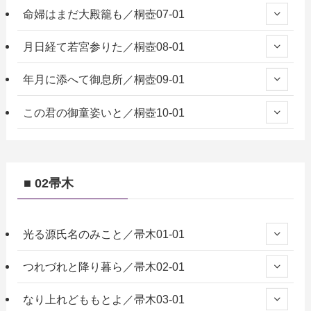
命婦はまだ大殿籠も／桐壺07-01
月日経て若宮参りた／桐壺08-01
年月に添へて御息所／桐壺09-01
この君の御童姿いと／桐壺10-01
■ 02帚木
光る源氏名のみこと／帚木01-01
つれづれと降り暮ら／帚木02-01
なり上れどももとよ／帚木03-01