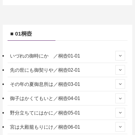
■ 01桐壺
いづれの御時にか ／桐壺01-01
先の世にも御契りや／桐壺02-01
その年の夏御息所は／桐壺03-01
御子はかくてもいと／桐壺04-01
野分立ちてにはかに／桐壺05-01
宮は大殿籠もりにけ／桐壺06-01