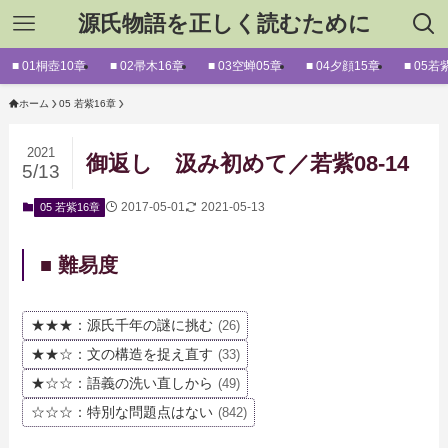
源氏物語を正しく読むために
■ 01桐壺10章
■ 02帚木16章
■ 03空蝉05章
■ 04夕顔15章
■ 05若
ホーム
05 若紫16章
2021
御返し 汲み初めて／若紫08-14
5/13
2017-05-01
2021-05-13
05 若紫16章
■ 難易度
★★★：源氏千年の謎に挑む
(26)
★★☆：文の構造を捉え直す
(33)
★☆☆：語義の洗い直しから
(49)
☆☆☆：特別な問題点はない
(842)