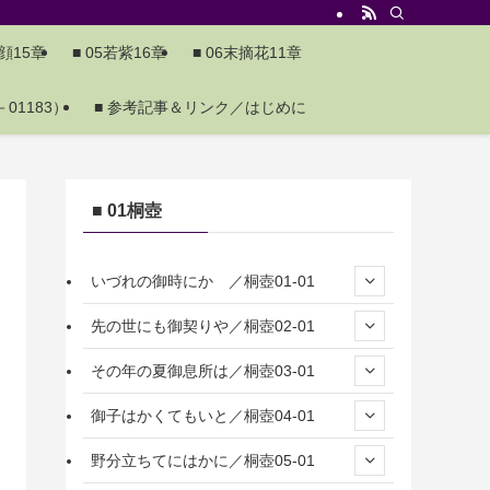
夕顔15章
■ 05若紫16章
■ 06末摘花11章
01183）
■ 参考記事＆リンク／はじめに
■ 01桐壺
いづれの御時にか ／桐壺01-01
先の世にも御契りや／桐壺02-01
その年の夏御息所は／桐壺03-01
御子はかくてもいと／桐壺04-01
野分立ちてにはかに／桐壺05-01