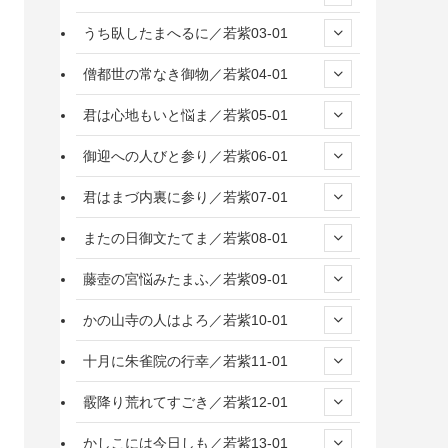
うち臥したまへるに／若紫03-01
僧都世の常なき御物／若紫04-01
君は心地もいと悩ま／若紫05-01
御迎への人びと参り／若紫06-01
君はまづ内裏に参り／若紫07-01
またの日御文たてま／若紫08-01
藤壺の宮悩みたまふ／若紫09-01
かの山寺の人はよろ／若紫10-01
十月に朱雀院の行幸／若紫11-01
霰降り荒れてすごき／若紫12-01
かしこには今日しも／若紫13-01