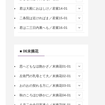
君は大殿におはしけ／若紫14-01
二条院は近ければま／若紫15-01
君は二三日内裏へも／若紫16-01
■ 06末摘花
思へどもなほ飽かざ／末摘花01-01
左衛門の乳母とて大／末摘花02-01
おのおの契れる方に／末摘花03-01
秋のころほひ静かに／末摘花04-01
八月二十余日宵過ぐ／末摘花05-01