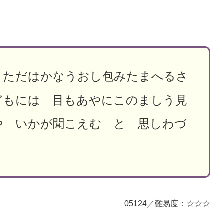
 ただはかなうおし包みたまへるさ
どもには 目もあやにこのましう見
や いかが聞こえむ と 思しわづ
05124／難易度：☆☆☆