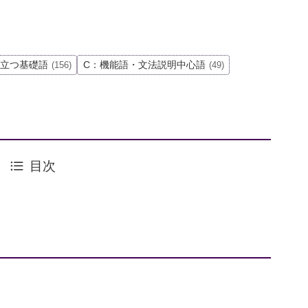
役立つ基礎語
C：機能語・文法説明中心語
(156)
(49)
目次