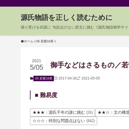
源氏物語を正しく読むために
係り受けを武器に 句読点のない原文に挑む《源氏物語独学サイ
ホーム
05 若紫16章
2021
御手などはさるもの／若紫0
5/05
2017-04-30
2021-05-05
05 若紫16章
■ 難易度
★★★：源氏千年の謎に挑む
★★☆：文の構
(26)
☆☆☆：特別な問題点はない
(842)