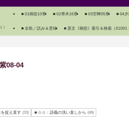
■ 01桐壺10章
■ 02帚木16章
■ 03空蝉05章
■ 04
ト》
■ 全歌／読み＆意味
■ 原文《桐壺》索引＆検索（01001－
8-04
造を捉え直す
★☆☆：語義の洗い直しから
(33)
(49)