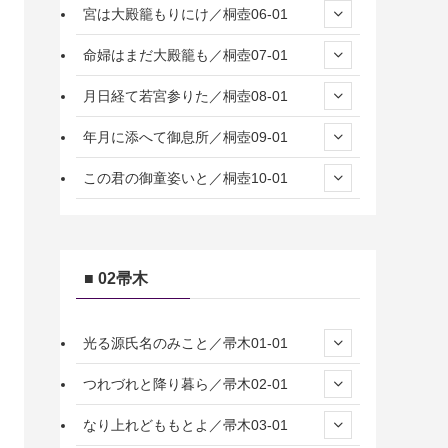
宮は大殿籠もりにけ／桐壺06-01
命婦はまだ大殿籠も／桐壺07-01
月日経て若宮参りた／桐壺08-01
年月に添へて御息所／桐壺09-01
この君の御童姿いと／桐壺10-01
■ 02帚木
光る源氏名のみこと／帚木01-01
つれづれと降り暮ら／帚木02-01
なり上れどももとよ／帚木03-01