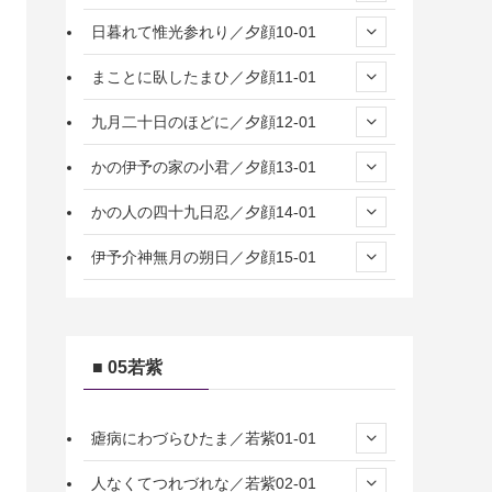
日暮れて惟光参れり／夕顔10-01
まことに臥したまひ／夕顔11-01
九月二十日のほどに／夕顔12-01
かの伊予の家の小君／夕顔13-01
かの人の四十九日忍／夕顔14-01
伊予介神無月の朔日／夕顔15-01
■ 05若紫
瘧病にわづらひたま／若紫01-01
人なくてつれづれな／若紫02-01