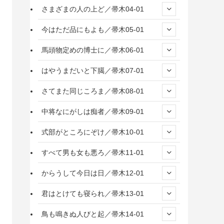
さまざまの人の上ど／帚木04-01
今はただ品にもよも／帚木05-01
馬頭物定めの博士に／帚木06-01
はやうまだいと下臈／帚木07-01
さてまた同じころま／帚木08-01
中将なにがしは痴者／帚木09-01
式部がところにぞけ／帚木10-01
すべて男も女も悪ろ／帚木11-01
からうして今日は日／帚木12-01
君はとけても寝られ／帚木13-01
鳥も鳴きぬ人びと起／帚木14-01