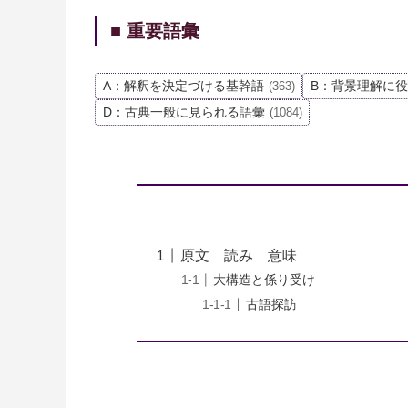
■ 重要語彙
A：解釈を決定づける基幹語
B：背景理解に
(363)
D：古典一般に見られる語彙
(1084)
原文 読み 意味
大構造と係り受け
古語探訪