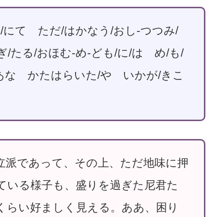
の/にて ただ/はかなう/おし-つつみ/
/たる/おほむ-め-ども/に/は め/も/
 あな かたはらいた/や いかが/きこ
立派であって、その上、ただ地味に押
ている様子も、盛りを過ぎた尼君た
くらい好ましく見える。ああ、困り