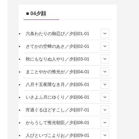
■ 04夕顔
六条わたりの御忍び／夕顔01-01
さてかの空蝉のあさ／夕顔02-01
秋にもなりぬ人やり／夕顔03-01
まことやかの惟光が／夕顔04-01
八月十五夜隈なき月／夕顔05-01
いさよふ月にゆくり／夕顔06-01
宵過ぐるほどすこし／夕顔07-01
からうして惟光朝臣／夕顔08-01
人びといづこよりお／夕顔09-01