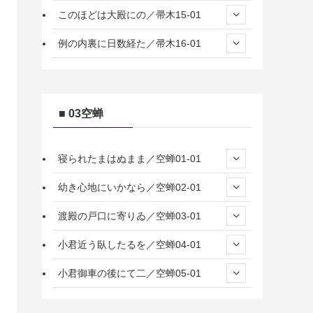
このほどは大殿にの／帚木15-01
例の内裏に日数経た／帚木16-01
■ 03空蝉
寝られたまはぬまま／空蝉01-01
幼き心地にいかなら／空蝉02-01
渡殿の戸口に寄りゐ／空蝉03-01
小君近う臥したるを／空蝉04-01
小君御車の後にて二／空蝉05-01