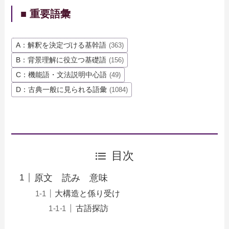
■ 重要語彙
A：解釈を決定づける基幹語
(363)
B：背景理解に役立つ基礎語
(156)
C：機能語・文法説明中心語
(49)
D：古典一般に見られる語彙
(1084)
目次
原文 読み 意味
大構造と係り受け
古語探訪