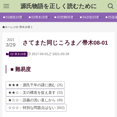
源氏物語を正しく読むために
■ 01桐壺10章
■ 02帚木16章
■ 03空蝉05章
■ 04夕顔15章
■ 05若
ホーム
02 帚木16章
2021
さてまた同じころま／帚木08-01
3/29
2017-04-01
2021-03-29
02 帚木16章
■ 難易度
★★★：源氏千年の謎に挑む
(26)
★★☆：文の構造を捉え直す
(33)
★☆☆：語義の洗い直しから
(49)
☆☆☆：特別な問題点はない
(842)