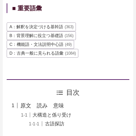
■ 重要語彙
A：解釈を決定づける基幹語
(363)
B：背景理解に役立つ基礎語
(156)
C：機能語・文法説明中心語
(49)
D：古典一般に見られる語彙
(1084)
目次
原文 読み 意味
大構造と係り受け
古語探訪