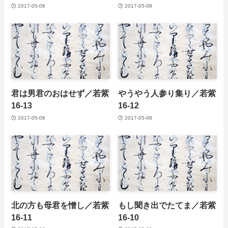
2017-05-08
2017-05-08
君は男君のおはせず／若紫
やうやう人参り集り／若紫
16-13
16-12
2017-05-08
2017-05-08
北の方も母君を憎し／若紫
もし聞き出でたてま／若紫
16-11
16-10