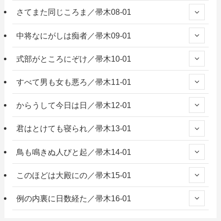
さてまた同じころま／帚木08-01
中将なにがしは痴者／帚木09-01
式部がところにぞけ／帚木10-01
すべて男も女も悪ろ／帚木11-01
からうして今日は日／帚木12-01
君はとけても寝られ／帚木13-01
鳥も鳴きぬ人びと起／帚木14-01
このほどは大殿にの／帚木15-01
例の内裏に日数経た／帚木16-01