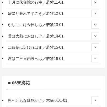
十月に朱雀院の行幸／若紫11-01
霰降り荒れてすごき／若紫12-01
かしこには今日しも／若紫13-01
君は大殿におはしけ／若紫14-01
二条院は近ければま／若紫15-01
君は二三日内裏へも／若紫16-01
■ 06末摘花
思へどもなほ飽かざ／末摘花01-01