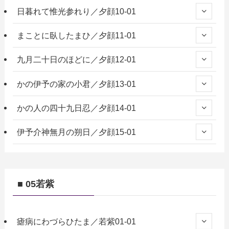
日暮れて惟光参れり／夕顔10-01
まことに臥したまひ／夕顔11-01
九月二十日のほどに／夕顔12-01
かの伊予の家の小君／夕顔13-01
かの人の四十九日忍／夕顔14-01
伊予介神無月の朔日／夕顔15-01
■ 05若紫
瘧病にわづらひたま／若紫01-01