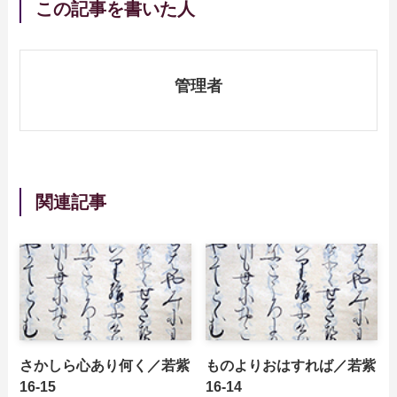
この記事を書いた人
管理者
関連記事
さかしら心あり何く／若紫
ものよりおはすれば／若紫
16-15
16-14