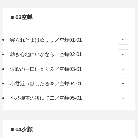
■ 03空蝉
寝られたまはぬまま／空蝉01-01
幼き心地にいかなら／空蝉02-01
渡殿の戸口に寄りゐ／空蝉03-01
小君近う臥したるを／空蝉04-01
小君御車の後にて二／空蝉05-01
■ 04夕顔