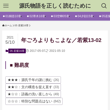
源氏物語を正しく読むために
■ 01桐壺10章
■ 02帚木16章
■ 03空蝉05章
■ 04夕顔15章
■ 05若
ホーム
05 若紫16章
2021
年ごろよりもこよな／若紫13-02
5/10
2017-05-07
2021-05-10
05 若紫16章
■ 難易度
★★★：源氏千年の謎に挑む
(26)
★★☆：文の構造を捉え直す
(33)
★☆☆：語義の洗い直しから
(49)
☆☆☆：特別な問題点はない
(842)