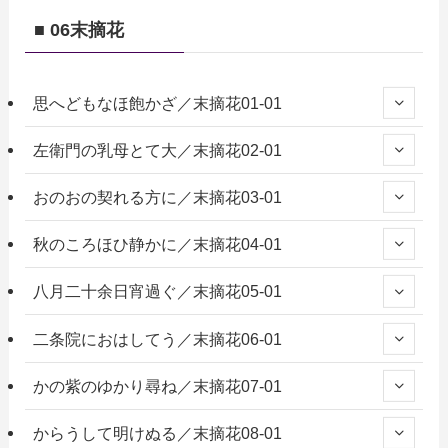
■ 06末摘花
思へどもなほ飽かざ／末摘花01-01
左衛門の乳母とて大／末摘花02-01
おのおの契れる方に／末摘花03-01
秋のころほひ静かに／末摘花04-01
八月二十余日宵過ぐ／末摘花05-01
二条院におはしてう／末摘花06-01
かの紫のゆかり尋ね／末摘花07-01
からうして明けぬる／末摘花08-01