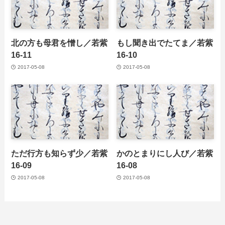
北の方も母君を憎し／若紫
もし聞き出でたてま／若紫
16-11
16-10
2017-05-08
2017-05-08
ただ行方も知らず少／若紫
かのとまりにし人び／若紫
16-09
16-08
2017-05-08
2017-05-08