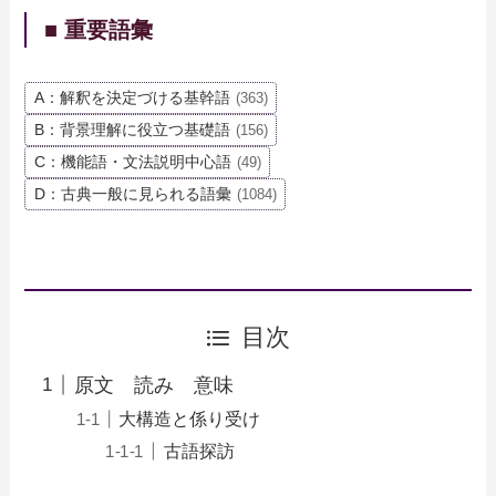
■ 重要語彙
A：解釈を決定づける基幹語
(363)
B：背景理解に役立つ基礎語
(156)
C：機能語・文法説明中心語
(49)
D：古典一般に見られる語彙
(1084)
目次
原文 読み 意味
大構造と係り受け
古語探訪