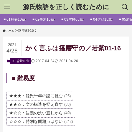
源氏物語を正しく読むために
■ 01桐壺10章
■ 02帚木16章
■ 03空蝉05章
■ 04夕顔15章
■ 05若
ホーム
05 若紫16章
2021
かく言ふは播磨守の／若紫01-16
4/26
2017-04-24
2021-04-26
05 若紫16章
■ 難易度
★★★：源氏千年の謎に挑む
(26)
★★☆：文の構造を捉え直す
(33)
★☆☆：語義の洗い直しから
(49)
☆☆☆：特別な問題点はない
(842)