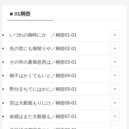
■ 01桐壺
いづれの御時にか ／桐壺01-01
先の世にも御契りや／桐壺02-01
その年の夏御息所は／桐壺03-01
御子はかくてもいと／桐壺04-01
野分立ちてにはかに／桐壺05-01
宮は大殿籠もりにけ／桐壺06-01
命婦はまだ大殿籠も／桐壺07-01