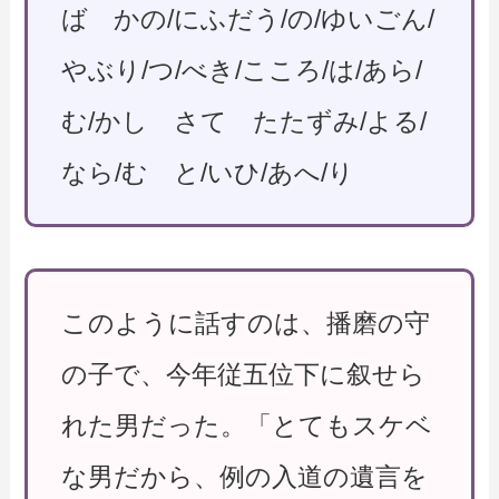
ば かの/にふだう/の/ゆいごん/
やぶり/つ/べき/こころ/は/あら/
む/かし さて たたずみ/よる/
なら/む と/いひ/あへ/り
このように話すのは、播磨の守
の子で、今年従五位下に叙せら
れた男だった。「とてもスケベ
な男だから、例の入道の遺言を