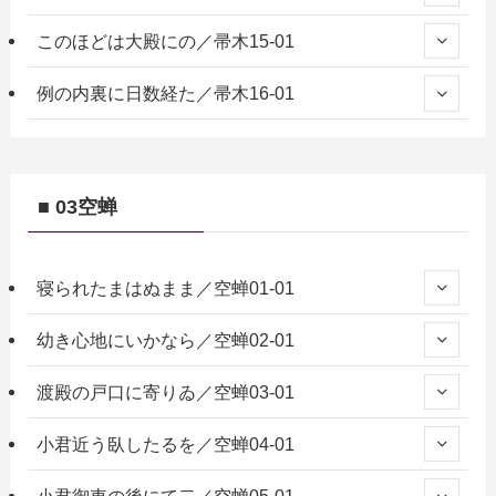
このほどは大殿にの／帚木15-01
例の内裏に日数経た／帚木16-01
■ 03空蝉
寝られたまはぬまま／空蝉01-01
幼き心地にいかなら／空蝉02-01
渡殿の戸口に寄りゐ／空蝉03-01
小君近う臥したるを／空蝉04-01