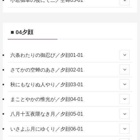
小君御車の後にて二／空蝉05-01
■ 04夕顔
六条わたりの御忍び／夕顔01-01
さてかの空蝉のあさ／夕顔02-01
秋にもなりぬ人やり／夕顔03-01
まことやかの惟光が／夕顔04-01
八月十五夜隈なき月／夕顔05-01
いさよふ月にゆくり／夕顔06-01