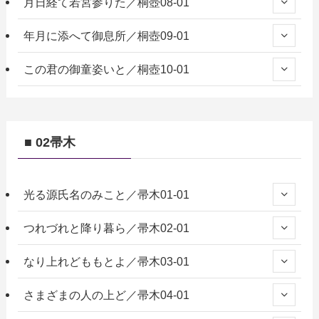
月日経て若宮参りた／桐壺08-01
年月に添へて御息所／桐壺09-01
この君の御童姿いと／桐壺10-01
■ 02帚木
光る源氏名のみこと／帚木01-01
つれづれと降り暮ら／帚木02-01
なり上れどももとよ／帚木03-01
さまざまの人の上ど／帚木04-01