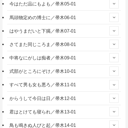
今はただ品にもよも／帚木05-01
馬頭物定めの博士に／帚木06-01
はやうまだいと下臈／帚木07-01
さてまた同じころま／帚木08-01
中将なにがしは痴者／帚木09-01
式部がところにぞけ／帚木10-01
すべて男も女も悪ろ／帚木11-01
からうして今日は日／帚木12-01
君はとけても寝られ／帚木13-01
鳥も鳴きぬ人びと起／帚木14-01