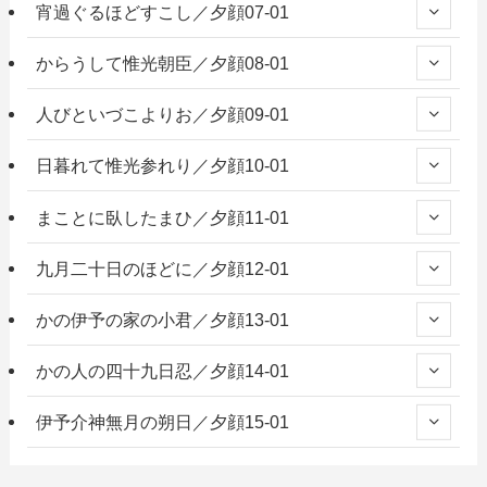
宵過ぐるほどすこし／夕顔07-01
からうして惟光朝臣／夕顔08-01
人びといづこよりお／夕顔09-01
日暮れて惟光参れり／夕顔10-01
まことに臥したまひ／夕顔11-01
九月二十日のほどに／夕顔12-01
かの伊予の家の小君／夕顔13-01
かの人の四十九日忍／夕顔14-01
伊予介神無月の朔日／夕顔15-01