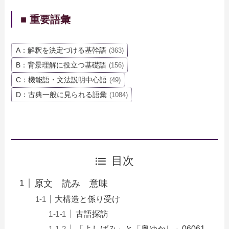
■ 重要語彙
A：解釈を決定づける基幹語
(363)
B：背景理解に役立つ基礎語
(156)
C：機能語・文法説明中心語
(49)
D：古典一般に見られる語彙
(1084)
目次
原文 読み 意味
大構造と係り受け
古語探訪
「よしばみ」と「奥ゆかし」06061