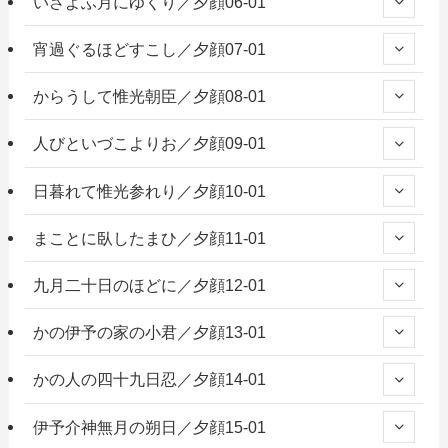
いさよふ月にゆくり／夕顔06-01
宵過ぐるほどすこし／夕顔07-01
からうして惟光朝臣／夕顔08-01
人びといづこよりお／夕顔09-01
日暮れて惟光参れり／夕顔10-01
まことに臥したまひ／夕顔11-01
九月二十日のほどに／夕顔12-01
かの伊予の家の小君／夕顔13-01
かの人の四十九日忍／夕顔14-01
伊予介神無月の朔日／夕顔15-01