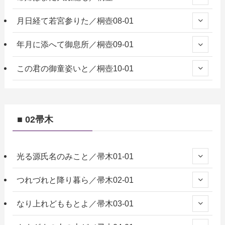
月日経て若宮参りた／桐壺08-01
年月に添へて御息所／桐壺09-01
この君の御童姿いと／桐壺10-01
■ 02帚木
光る源氏名のみこと／帚木01-01
つれづれと降り暮ら／帚木02-01
なり上れどももとよ／帚木03-01