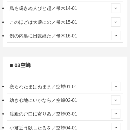
鳥も鳴きぬ人びと起／帚木14-01
このほどは大殿にの／帚木15-01
例の内裏に日数経た／帚木16-01
■ 03空蝉
寝られたまはぬまま／空蝉01-01
幼き心地にいかなら／空蝉02-01
渡殿の戸口に寄りゐ／空蝉03-01
小君近う臥したるを／空蝉04-01