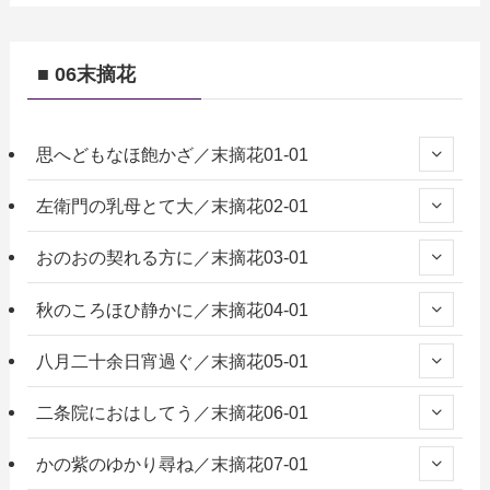
■ 06末摘花
思へどもなほ飽かざ／末摘花01-01
左衛門の乳母とて大／末摘花02-01
おのおの契れる方に／末摘花03-01
秋のころほひ静かに／末摘花04-01
八月二十余日宵過ぐ／末摘花05-01
二条院におはしてう／末摘花06-01
かの紫のゆかり尋ね／末摘花07-01