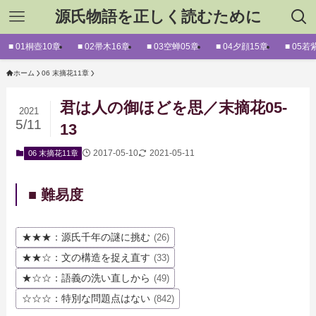
源氏物語を正しく読むために
■ 01桐壺10章
■ 02帚木16章
■ 03空蝉05章
■ 04夕顔15章
■ 05若
ホーム
06 末摘花11章
君は人の御ほどを思／末摘花05-
2021
5/11
13
2017-05-10
2021-05-11
06 末摘花11章
■ 難易度
★★★：源氏千年の謎に挑む
(26)
★★☆：文の構造を捉え直す
(33)
★☆☆：語義の洗い直しから
(49)
☆☆☆：特別な問題点はない
(842)