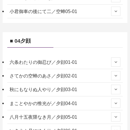
小君御車の後にて二／空蝉05-01
■ 04夕顔
六条わたりの御忍び／夕顔01-01
さてかの空蝉のあさ／夕顔02-01
秋にもなりぬ人やり／夕顔03-01
まことやかの惟光が／夕顔04-01
八月十五夜隈なき月／夕顔05-01