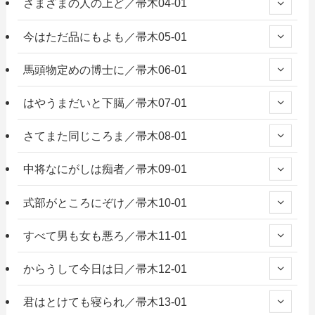
さまざまの人の上ど／帚木04-01
今はただ品にもよも／帚木05-01
馬頭物定めの博士に／帚木06-01
はやうまだいと下臈／帚木07-01
さてまた同じころま／帚木08-01
中将なにがしは痴者／帚木09-01
式部がところにぞけ／帚木10-01
すべて男も女も悪ろ／帚木11-01
からうして今日は日／帚木12-01
君はとけても寝られ／帚木13-01