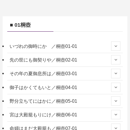
■ 01桐壺
いづれの御時にか ／桐壺01-01
先の世にも御契りや／桐壺02-01
その年の夏御息所は／桐壺03-01
御子はかくてもいと／桐壺04-01
野分立ちてにはかに／桐壺05-01
宮は大殿籠もりにけ／桐壺06-01
命婦はまだ大殿籠も／桐壺07-01