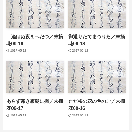
逢はぬ夜をへだつ／末摘
御返りたてまつりた／末摘
花09-19
花09-18
2017-05-12
2017-05-12
あらず寒き霜朝に掻／末摘
ただ梅の花の色のご／末摘
花09-17
花09-16
2017-05-12
2017-05-12