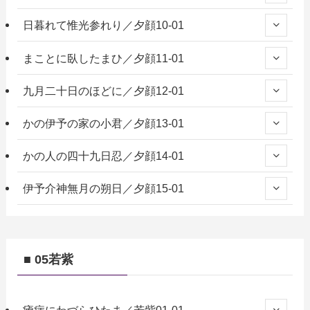
日暮れて惟光参れり／夕顔10-01
まことに臥したまひ／夕顔11-01
九月二十日のほどに／夕顔12-01
かの伊予の家の小君／夕顔13-01
かの人の四十九日忍／夕顔14-01
伊予介神無月の朔日／夕顔15-01
■ 05若紫
瘧病にわづらひたま／若紫01-01