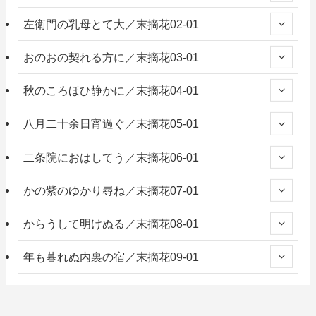
左衛門の乳母とて大／末摘花02-01
おのおの契れる方に／末摘花03-01
秋のころほひ静かに／末摘花04-01
八月二十余日宵過ぐ／末摘花05-01
二条院におはしてう／末摘花06-01
かの紫のゆかり尋ね／末摘花07-01
からうして明けぬる／末摘花08-01
年も暮れぬ内裏の宿／末摘花09-01