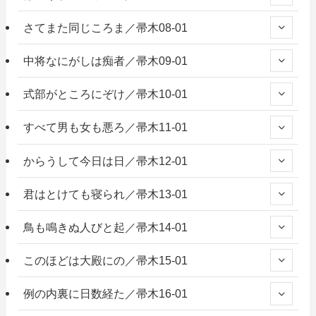
さてまた同じころま／帚木08-01
中将なにがしは痴者／帚木09-01
式部がところにぞけ／帚木10-01
すべて男も女も悪ろ／帚木11-01
からうして今日は日／帚木12-01
君はとけても寝られ／帚木13-01
鳥も鳴きぬ人びと起／帚木14-01
このほどは大殿にの／帚木15-01
例の内裏に日数経た／帚木16-01