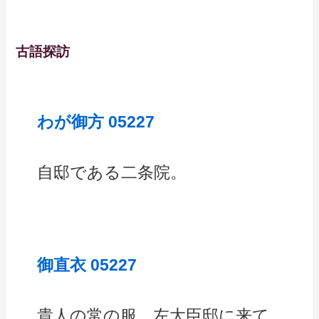
古語探訪
わが御方 05227
自邸である二条院。
御直衣 05227
貴人の常の服。左大臣邸に来て