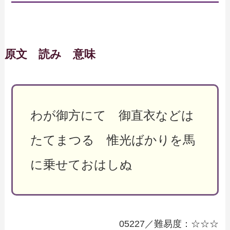
原文 読み 意味
わが御方にて 御直衣などは
たてまつる 惟光ばかりを馬
に乗せておはしぬ
05227／難易度：☆☆☆