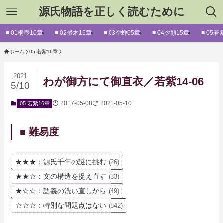
源氏物語を正しく読むために
■ 01桐壺10章
■ 02帚木16章
■ 03空蝉05章
■ 04夕顔15章
■ 05若
ホーム
05 若紫16章
2021
わが御方にて御直衣／若紫14-06
5/10
2017-05-08
2021-05-10
05 若紫16章
■ 難易度
★★★：源氏千年の謎に挑む
(26)
★★☆：文の構造を捉え直す
(33)
★☆☆：語義の洗い直しから
(49)
☆☆☆：特別な問題点はない
(842)