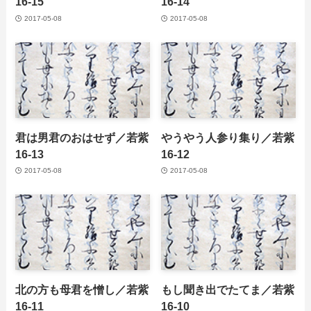
16-15
16-14
2017-05-08
2017-05-08
君は男君のおはせず／若紫
やうやう人参り集り／若紫
16-13
16-12
2017-05-08
2017-05-08
北の方も母君を憎し／若紫
もし聞き出でたてま／若紫
16-11
16-10