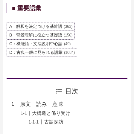
■ 重要語彙
A：解釈を決定づける基幹語
(363)
B：背景理解に役立つ基礎語
(156)
C：機能語・文法説明中心語
(49)
D：古典一般に見られる語彙
(1084)
目次
原文 読み 意味
大構造と係り受け
古語探訪