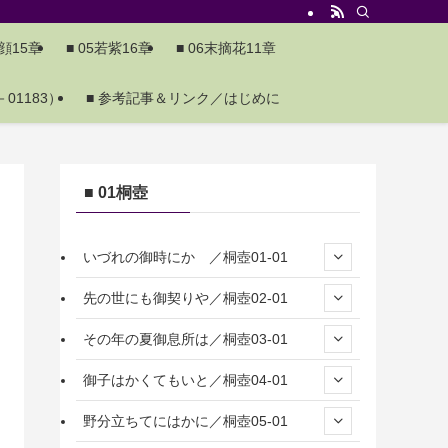
夕顔15章
■ 05若紫16章
■ 06末摘花11章
01183）
■ 参考記事＆リンク／はじめに
■ 01桐壺
いづれの御時にか ／桐壺01-01
先の世にも御契りや／桐壺02-01
その年の夏御息所は／桐壺03-01
御子はかくてもいと／桐壺04-01
野分立ちてにはかに／桐壺05-01