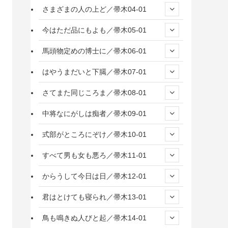
さまざまの人の上ど／帚木04-01
今はただ品にもよも／帚木05-01
馬頭物定めの博士に／帚木06-01
はやうまだいと下臈／帚木07-01
さてまた同じころま／帚木08-01
中将なにがしは痴者／帚木09-01
式部がところにぞけ／帚木10-01
すべて男も女も悪ろ／帚木11-01
からうして今日は日／帚木12-01
君はとけても寝られ／帚木13-01
鳥も鳴きぬ人びと起／帚木14-01