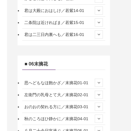
君は大殿におはしけ／若紫14-01
二条院は近ければま／若紫15-01
君は二三日内裏へも／若紫16-01
■ 06末摘花
思へどもなほ飽かざ／末摘花01-01
左衛門の乳母とて大／末摘花02-01
おのおの契れる方に／末摘花03-01
秋のころほひ静かに／末摘花04-01
八月二十余日宵過ぐ／末摘花05-01