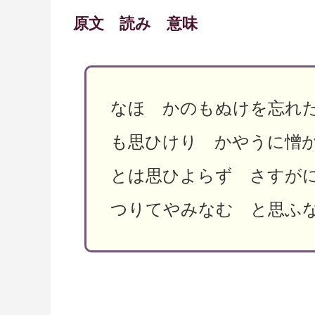
原文 読み 意味
なほ かのもぬけを忘れ
も思ひけり かやうに憎
とは思ひよらず さすが
つりてやみなむ と思ふ