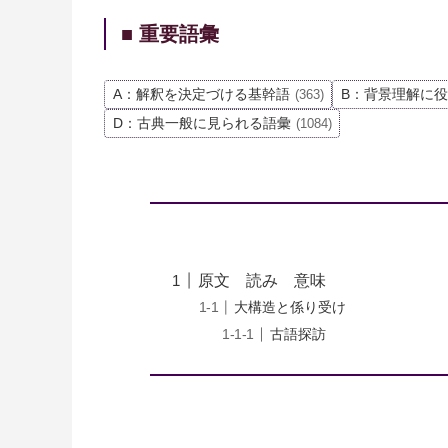
■ 重要語彙
A：解釈を決定づける基幹語
B：背景理解に
(363)
D：古典一般に見られる語彙
(1084)
原文 読み 意味
大構造と係り受け
古語探訪