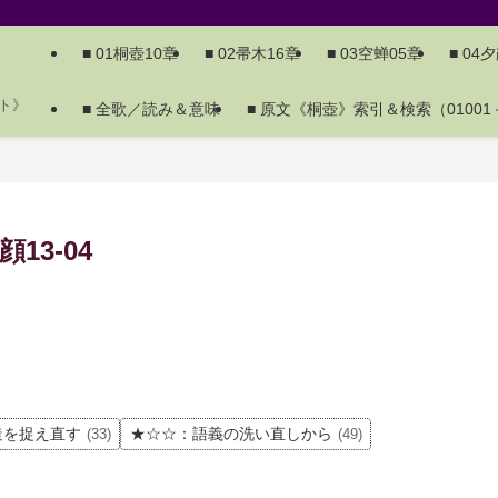
■ 01桐壺10章
■ 02帚木16章
■ 03空蝉05章
■ 04
ト》
■ 全歌／読み＆意味
■ 原文《桐壺》索引＆検索（01001－
3-04
造を捉え直す
★☆☆：語義の洗い直しから
(33)
(49)