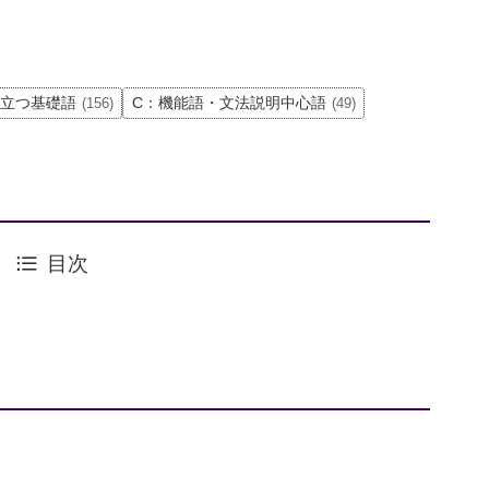
役立つ基礎語
C：機能語・文法説明中心語
(156)
(49)
目次