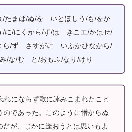
れ/たまは/ぬ/を いとほしう/も/をか
/に/にくから/ず/は きこエ/かはせ/
ひよら/ず さすがに いふかひなから/
やみ/な/む と/おもふ/なり/けり
忘れにならず歌に詠みこまれたこと
うのであった。このように憎からぬ
のだが、じかに逢おうとは思いもよ