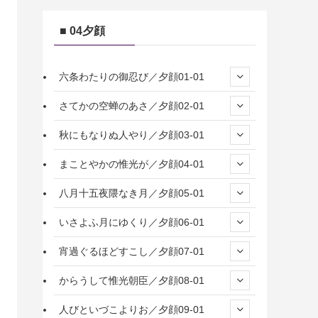
■ 04夕顔
六条わたりの御忍び／夕顔01-01
さてかの空蝉のあさ／夕顔02-01
秋にもなりぬ人やり／夕顔03-01
まことやかの惟光が／夕顔04-01
八月十五夜隈なき月／夕顔05-01
いさよふ月にゆくり／夕顔06-01
宵過ぐるほどすこし／夕顔07-01
からうして惟光朝臣／夕顔08-01
人びといづこよりお／夕顔09-01