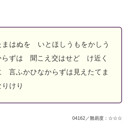
たまはぬを いとほしうもをかしう
からずは 聞こえ交はせど け近く
に 言ふかひなからずは見えたてま
なりけり
04162／難易度：☆☆☆