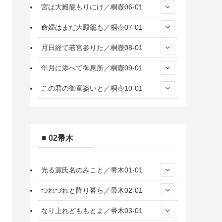
宮は大殿籠もりにけ／桐壺06-01
命婦はまだ大殿籠も／桐壺07-01
月日経て若宮参りた／桐壺08-01
年月に添へて御息所／桐壺09-01
この君の御童姿いと／桐壺10-01
■ 02帚木
光る源氏名のみこと／帚木01-01
つれづれと降り暮ら／帚木02-01
なり上れどももとよ／帚木03-01