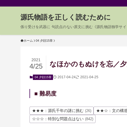
源氏物語を正しく読むために
係り受けを武器に 句読点のない原文に挑む《源氏物語独学サイ
ホーム
04 夕顔15章
2021
なほかのもぬけを忘／夕顔1
4/25
2017-04-24
2021-04-25
04 夕顔15章
■ 難易度
★★★：源氏千年の謎に挑む
★★☆：文の構
(26)
☆☆☆：特別な問題点はない
(842)