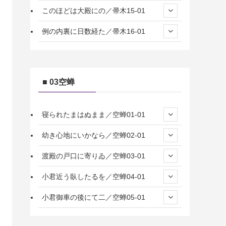
このほどは大殿にの／帚木15-01
例の内裏に日数経た／帚木16-01
■ 03空蝉
寝られたまはぬまま／空蝉01-01
幼き心地にいかなら／空蝉02-01
渡殿の戸口に寄りゐ／空蝉03-01
小君近う臥したるを／空蝉04-01
小君御車の後にて二／空蝉05-01