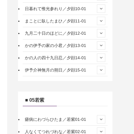
日暮れて惟光参れり／夕顔10-01
まことに臥したまひ／夕顔11-01
九月二十日のほどに／夕顔12-01
かの伊予の家の小君／夕顔13-01
かの人の四十九日忍／夕顔14-01
伊予介神無月の朔日／夕顔15-01
■ 05若紫
瘧病にわづらひたま／若紫01-01
人なくてつれづれな／若紫02-01