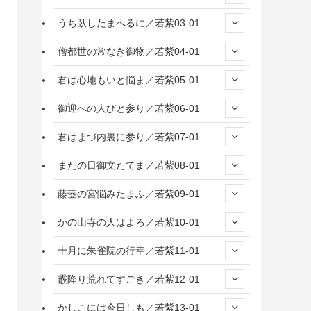
うち臥したまへるに／若紫03-01
僧都世の常なき御物／若紫04-01
君は心地もいと悩ま／若紫05-01
御迎への人びと参り／若紫06-01
君はまづ内裏に参り／若紫07-01
またの日御文たてま／若紫08-01
藤壺の宮悩みたまふ／若紫09-01
かの山寺の人はよろ／若紫10-01
十月に朱雀院の行幸／若紫11-01
霰降り荒れてすごき／若紫12-01
かしこには今日しも／若紫13-01