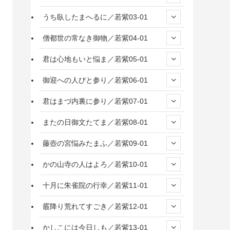
うち臥したまへるに／若紫03-01
僧都世の常なき御物／若紫04-01
君は心地もいと悩ま／若紫05-01
御迎への人びと参り／若紫06-01
君はまづ内裏に参り／若紫07-01
またの日御文たてま／若紫08-01
藤壺の宮悩みたまふ／若紫09-01
かの山寺の人はよろ／若紫10-01
十月に朱雀院の行幸／若紫11-01
霰降り荒れてすごき／若紫12-01
かしこには今日しも／若紫13-01