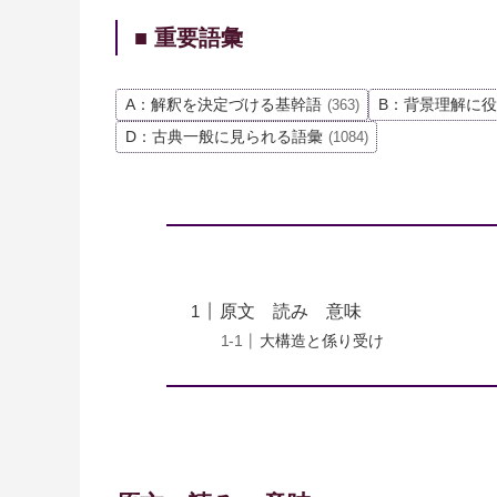
■ 重要語彙
A：解釈を決定づける基幹語
B：背景理解に
(363)
D：古典一般に見られる語彙
(1084)
原文 読み 意味
大構造と係り受け