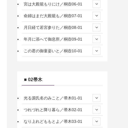
宮は大殿籠もりにけ／桐壺06-01
命婦はまだ大殿籠も／桐壺07-01
月日経て若宮参りた／桐壺08-01
年月に添へて御息所／桐壺09-01
この君の御童姿いと／桐壺10-01
■ 02帚木
光る源氏名のみこと／帚木01-01
つれづれと降り暮ら／帚木02-01
なり上れどももとよ／帚木03-01