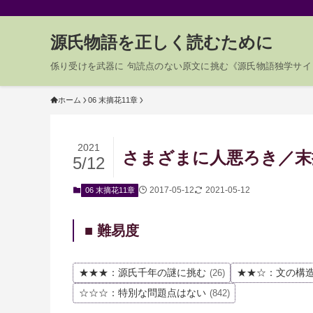
源氏物語を正しく読むために
係り受けを武器に 句読点のない原文に挑む《源氏物語独学サイ
ホーム
06 末摘花11章
2021
さまざまに人悪ろき／末摘
5/12
2017-05-12
2021-05-12
06 末摘花11章
■ 難易度
★★★：源氏千年の謎に挑む
★★☆：文の構
(26)
☆☆☆：特別な問題点はない
(842)