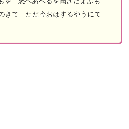
どもを 愁へあへるを聞きたまふも
ちのきて ただ今おはするやうにて