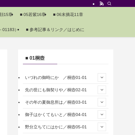
夕顔15章
■ 05若紫16章
■ 06末摘花11章
01183）
■ 参考記事＆リンク／はじめに
■ 01桐壺
いづれの御時にか ／桐壺01-01
先の世にも御契りや／桐壺02-01
その年の夏御息所は／桐壺03-01
御子はかくてもいと／桐壺04-01
野分立ちてにはかに／桐壺05-01