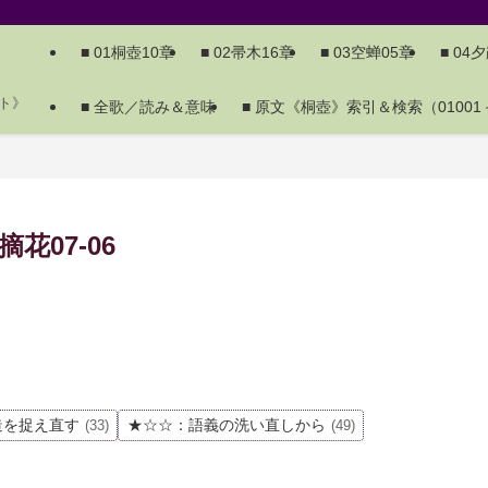
■ 01桐壺10章
■ 02帚木16章
■ 03空蝉05章
■ 04
ト》
■ 全歌／読み＆意味
■ 原文《桐壺》索引＆検索（01001－
花07-06
造を捉え直す
★☆☆：語義の洗い直しから
(33)
(49)