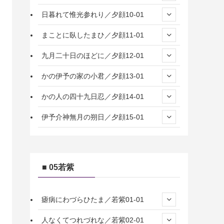
日暮れて惟光参れり／夕顔10-01
まことに臥したまひ／夕顔11-01
九月二十日のほどに／夕顔12-01
かの伊予の家の小君／夕顔13-01
かの人の四十九日忍／夕顔14-01
伊予介神無月の朔日／夕顔15-01
■ 05若紫
瘧病にわづらひたま／若紫01-01
人なくてつれづれな／若紫02-01