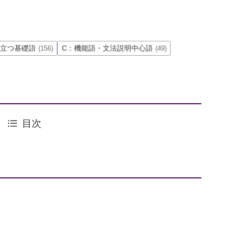
役立つ基礎語
C：機能語・文法説明中心語
(156)
(49)
目次