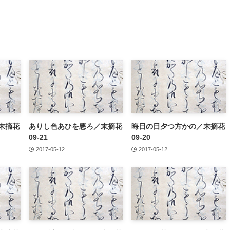
末摘花
ありし色あひを悪ろ／末摘花
晦日の日夕つ方かの／末摘花
09-21
09-20
2017-05-12
2017-05-12