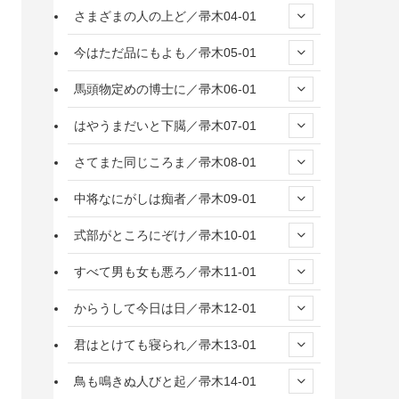
さまざまの人の上ど／帚木04-01
今はただ品にもよも／帚木05-01
馬頭物定めの博士に／帚木06-01
はやうまだいと下臈／帚木07-01
さてまた同じころま／帚木08-01
中将なにがしは痴者／帚木09-01
式部がところにぞけ／帚木10-01
すべて男も女も悪ろ／帚木11-01
からうして今日は日／帚木12-01
君はとけても寝られ／帚木13-01
鳥も鳴きぬ人びと起／帚木14-01