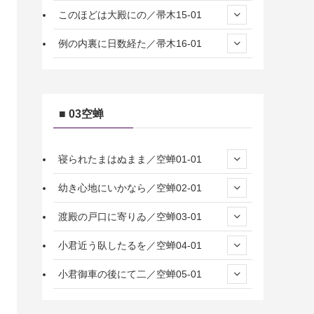
このほどは大殿にの／帚木15-01
例の内裏に日数経た／帚木16-01
■ 03空蝉
寝られたまはぬまま／空蝉01-01
幼き心地にいかなら／空蝉02-01
渡殿の戸口に寄りゐ／空蝉03-01
小君近う臥したるを／空蝉04-01
小君御車の後にて二／空蝉05-01