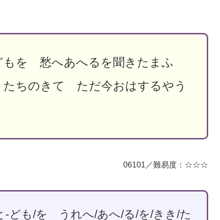
どもを 愁へあへるを聞きたまふ
 たちのきて ただ今おはするやう
06101／難易度：☆☆☆
-ども/を うれへ/あへ/る/を/きき/た