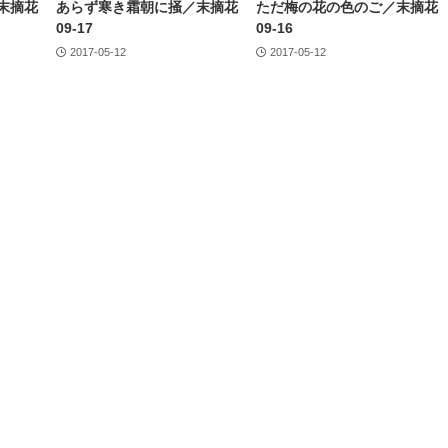
末摘花
あらず寒き霜朝に掻／末摘花
ただ梅の花の色のご／末摘花
09-17
09-16
2017-05-12
2017-05-12