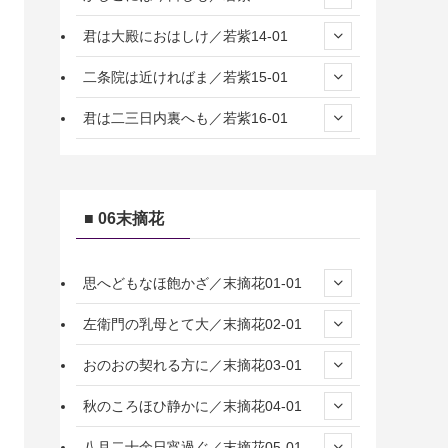
君は大殿におはしけ／若紫14-01
二条院は近ければま／若紫15-01
君は二三日内裏へも／若紫16-01
■ 06末摘花
思へどもなほ飽かざ／末摘花01-01
左衛門の乳母とて大／末摘花02-01
おのおの契れる方に／末摘花03-01
秋のころほひ静かに／末摘花04-01
八月二十余日宵過ぐ／末摘花05-01