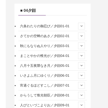
■ 04夕顔
六条わたりの御忍び／夕顔01-01
さてかの空蝉のあさ／夕顔02-01
秋にもなりぬ人やり／夕顔03-01
まことやかの惟光が／夕顔04-01
八月十五夜隈なき月／夕顔05-01
いさよふ月にゆくり／夕顔06-01
宵過ぐるほどすこし／夕顔07-01
からうして惟光朝臣／夕顔08-01
人びといづこよりお／夕顔09-01