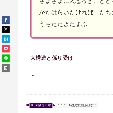
さまざまに人悪ろきこと
かたはらいたければ た
うちたたきたまふ
大構造と係り受け
06 末摘花11章
☆☆☆：特別な問題点はない