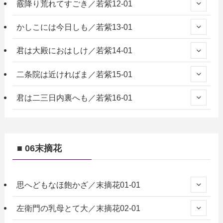
霰降り荒れてすごき／若紫12-01
かしこには今日しも／若紫13-01
君は大殿におはしけ／若紫14-01
二条院は近ければま／若紫15-01
君は二三日内裏へも／若紫16-01
■ 06末摘花
思へどもなほ飽かざ／末摘花01-01
左衛門の乳母とて大／末摘花02-01