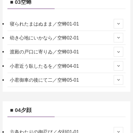
■ 03空蝉
寝られたまはぬまま／空蝉01-01
幼き心地にいかなら／空蝉02-01
渡殿の戸口に寄りゐ／空蝉03-01
小君近う臥したるを／空蝉04-01
小君御車の後にて二／空蝉05-01
■ 04夕顔
六条わたりの御忍び／夕顔01-01