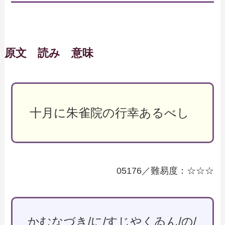
原文 読み 意味
十月に朱雀院の行幸あるべし
05176／難易度：☆☆☆
かむなづき/に/すじやくゐん/の/