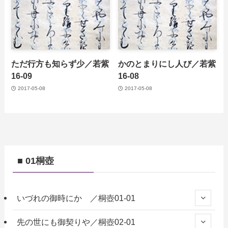
ただ行方も知らず少／若紫
かのとまりにし人び／若紫
16-09
16-08
2017-05-08
2017-05-08
■ 01桐壺
いづれの御時にか ／桐壺01-01
先の世にも御契りや／桐壺02-01