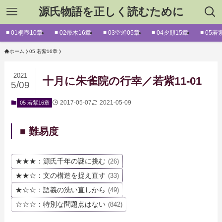
源氏物語を正しく読むために
■ 01桐壺10章
■ 02帚木16章
■ 03空蝉05章
■ 04夕顔15章
■ 05若
ホーム
05 若紫16章
2021
十月に朱雀院の行幸／若紫11-01
5/09
2017-05-07
2021-05-09
05 若紫16章
■ 難易度
★★★：源氏千年の謎に挑む
(26)
★★☆：文の構造を捉え直す
(33)
★☆☆：語義の洗い直しから
(49)
☆☆☆：特別な問題点はない
(842)