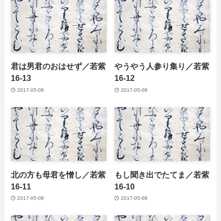
君は男君のおはせず／若紫
やうやう人参り集り／若紫
16-13
16-12
2017-05-08
2017-05-08
北の方も母君を憎し／若紫
もし聞き出でたてま／若紫
16-11
16-10
2017-05-08
2017-05-08