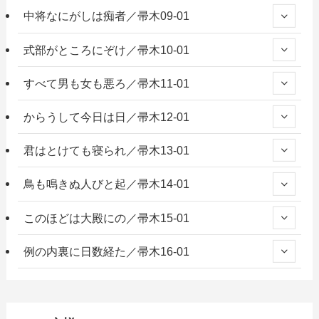
中将なにがしは痴者／帚木09-01
式部がところにぞけ／帚木10-01
すべて男も女も悪ろ／帚木11-01
からうして今日は日／帚木12-01
君はとけても寝られ／帚木13-01
鳥も鳴きぬ人びと起／帚木14-01
このほどは大殿にの／帚木15-01
例の内裏に日数経た／帚木16-01