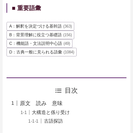
■ 重要語彙
A：解釈を決定づける基幹語
(363)
B：背景理解に役立つ基礎語
(156)
C：機能語・文法説明中心語
(49)
D：古典一般に見られる語彙
(1084)
目次
原文 読み 意味
大構造と係り受け
古語探訪