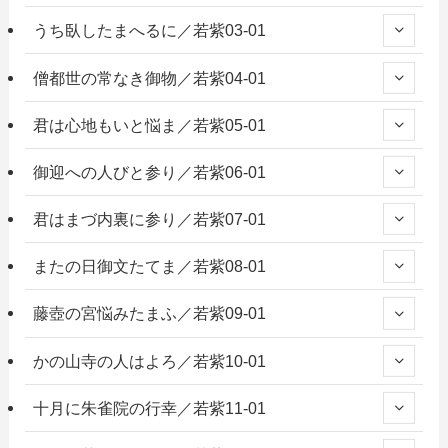
うち臥したまへるに／若紫03-01
僧都世の常なき御物／若紫04-01
君は心地もいと悩ま／若紫05-01
御迎への人びと参り／若紫06-01
君はまづ内裏に参り／若紫07-01
またの日御文たてま／若紫08-01
藤壺の宮悩みたまふ／若紫09-01
かの山寺の人はよろ／若紫10-01
十月に朱雀院の行幸／若紫11-01