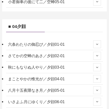
小君御車の後にて二／空蝉05-01
■ 04夕顔
六条わたりの御忍び／夕顔01-01
さてかの空蝉のあさ／夕顔02-01
秋にもなりぬ人やり／夕顔03-01
まことやかの惟光が／夕顔04-01
八月十五夜隈なき月／夕顔05-01
いさよふ月にゆくり／夕顔06-01