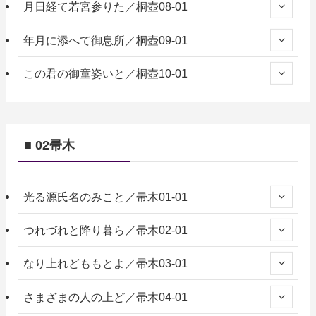
月日経て若宮参りた／桐壺08-01
年月に添へて御息所／桐壺09-01
この君の御童姿いと／桐壺10-01
■ 02帚木
光る源氏名のみこと／帚木01-01
つれづれと降り暮ら／帚木02-01
なり上れどももとよ／帚木03-01
さまざまの人の上ど／帚木04-01