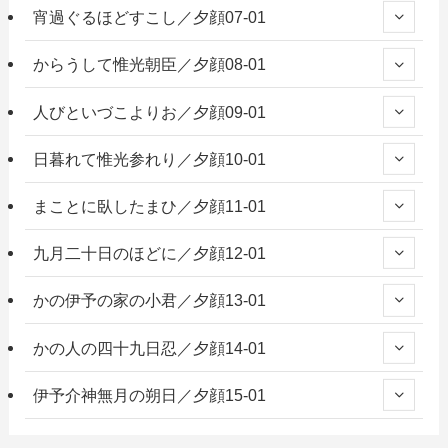
宵過ぐるほどすこし／夕顔07-01
からうして惟光朝臣／夕顔08-01
人びといづこよりお／夕顔09-01
日暮れて惟光参れり／夕顔10-01
まことに臥したまひ／夕顔11-01
九月二十日のほどに／夕顔12-01
かの伊予の家の小君／夕顔13-01
かの人の四十九日忍／夕顔14-01
伊予介神無月の朔日／夕顔15-01