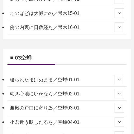
このほどは大殿にの／帚木15-01
例の内裏に日数経た／帚木16-01
■ 03空蝉
寝られたまはぬまま／空蝉01-01
幼き心地にいかなら／空蝉02-01
渡殿の戸口に寄りゐ／空蝉03-01
小君近う臥したるを／空蝉04-01