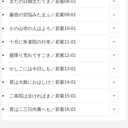
またの日御文たてま／若紫08-01
藤壺の宮悩みたまふ／若紫09-01
かの山寺の人はよろ／若紫10-01
十月に朱雀院の行幸／若紫11-01
霰降り荒れてすごき／若紫12-01
かしこには今日しも／若紫13-01
君は大殿におはしけ／若紫14-01
二条院は近ければま／若紫15-01
君は二三日内裏へも／若紫16-01