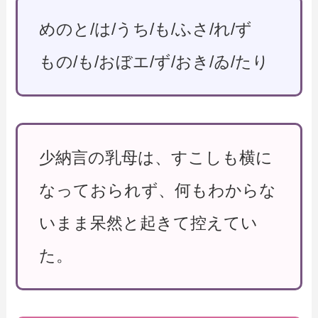
めのと/は/うち/も/ふさ/れ/ず
もの/も/おぼエ/ず/おき/ゐ/たり
少納言の乳母は、すこしも横に
なっておられず、何もわからな
いまま呆然と起きて控えてい
た。