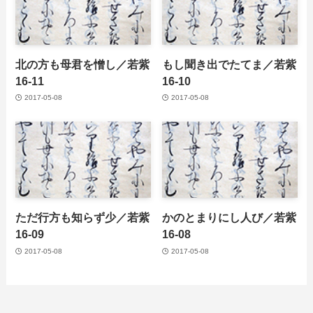
北の方も母君を憎し／若紫
もし聞き出でたてま／若紫
16-11
16-10
2017-05-08
2017-05-08
ただ行方も知らず少／若紫
かのとまりにし人び／若紫
16-09
16-08
2017-05-08
2017-05-08