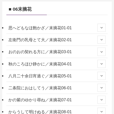
■ 06末摘花
思へどもなほ飽かざ／末摘花01-01
左衛門の乳母とて大／末摘花02-01
おのおの契れる方に／末摘花03-01
秋のころほひ静かに／末摘花04-01
八月二十余日宵過ぐ／末摘花05-01
二条院におはしてう／末摘花06-01
かの紫のゆかり尋ね／末摘花07-01
からうして明けぬる／末摘花08-01