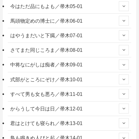
今はただ品にもよも／帚木05-01
馬頭物定めの博士に／帚木06-01
はやうまだいと下臈／帚木07-01
さてまた同じころま／帚木08-01
中将なにがしは痴者／帚木09-01
式部がところにぞけ／帚木10-01
すべて男も女も悪ろ／帚木11-01
からうして今日は日／帚木12-01
君はとけても寝られ／帚木13-01
鳥も鳴きぬ人びと起／帚木14-01