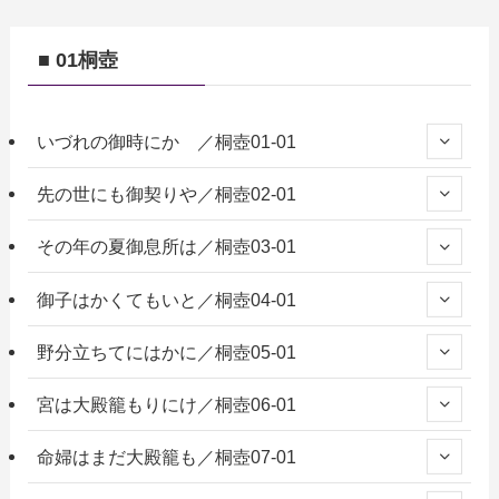
■ 01桐壺
いづれの御時にか ／桐壺01-01
先の世にも御契りや／桐壺02-01
その年の夏御息所は／桐壺03-01
御子はかくてもいと／桐壺04-01
野分立ちてにはかに／桐壺05-01
宮は大殿籠もりにけ／桐壺06-01
命婦はまだ大殿籠も／桐壺07-01