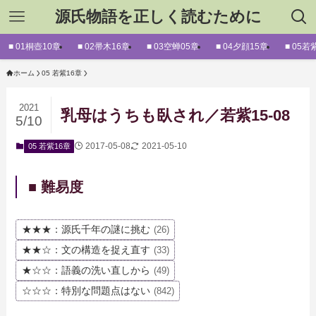
源氏物語を正しく読むために
■ 01桐壺10章
■ 02帚木16章
■ 03空蝉05章
■ 04夕顔15章
■ 05若
ホーム
05 若紫16章
2021
乳母はうちも臥され／若紫15-08
5/10
2017-05-08
2021-05-10
05 若紫16章
■ 難易度
★★★：源氏千年の謎に挑む
(26)
★★☆：文の構造を捉え直す
(33)
★☆☆：語義の洗い直しから
(49)
☆☆☆：特別な問題点はない
(842)