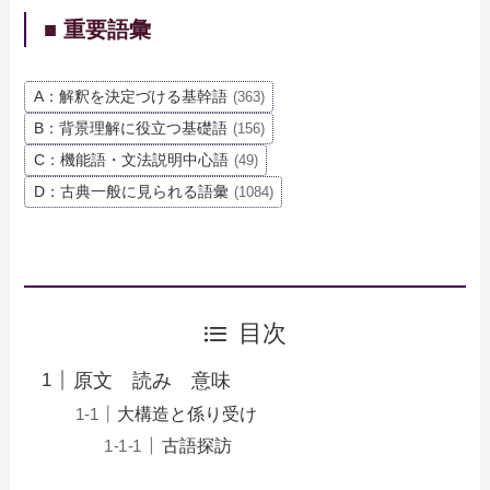
■ 重要語彙
A：解釈を決定づける基幹語
(363)
B：背景理解に役立つ基礎語
(156)
C：機能語・文法説明中心語
(49)
D：古典一般に見られる語彙
(1084)
目次
原文 読み 意味
大構造と係り受け
古語探訪