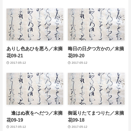
ありし色あひを悪ろ／末摘
晦日の日夕つ方かの／末摘
花09-21
花09-20
2017-05-12
2017-05-12
逢はぬ夜をへだつ／末摘
御返りたてまつりた／末摘
花09-19
花09-18
2017-05-12
2017-05-12