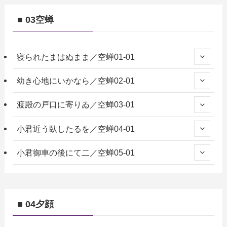
■ 03空蝉
寝られたまはぬまま／空蝉01-01
幼き心地にいかなら／空蝉02-01
渡殿の戸口に寄りゐ／空蝉03-01
小君近う臥したるを／空蝉04-01
小君御車の後にて二／空蝉05-01
■ 04夕顔