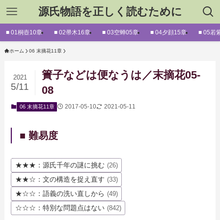
源氏物語を正しく読むために
■ 01桐壺10章
■ 02帚木16章
■ 03空蝉05章
■ 04夕顔15章
■ 05若
ホーム
06 末摘花11章
簀子などは便なうは／末摘花05-
2021
5/11
08
2017-05-10
2021-05-11
06 末摘花11章
■ 難易度
★★★：源氏千年の謎に挑む
(26)
★★☆：文の構造を捉え直す
(33)
★☆☆：語義の洗い直しから
(49)
☆☆☆：特別な問題点はない
(842)