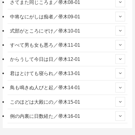
さてまた同じころま／帚木08-01
中将なにがしは痴者／帚木09-01
式部がところにぞけ／帚木10-01
すべて男も女も悪ろ／帚木11-01
からうして今日は日／帚木12-01
君はとけても寝られ／帚木13-01
鳥も鳴きぬ人びと起／帚木14-01
このほどは大殿にの／帚木15-01
例の内裏に日数経た／帚木16-01