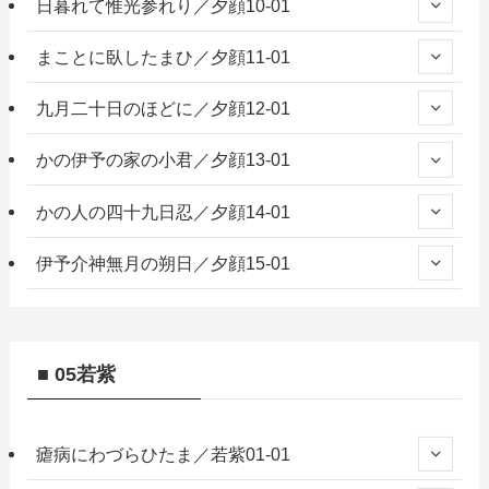
日暮れて惟光参れり／夕顔10-01
まことに臥したまひ／夕顔11-01
九月二十日のほどに／夕顔12-01
かの伊予の家の小君／夕顔13-01
かの人の四十九日忍／夕顔14-01
伊予介神無月の朔日／夕顔15-01
■ 05若紫
瘧病にわづらひたま／若紫01-01