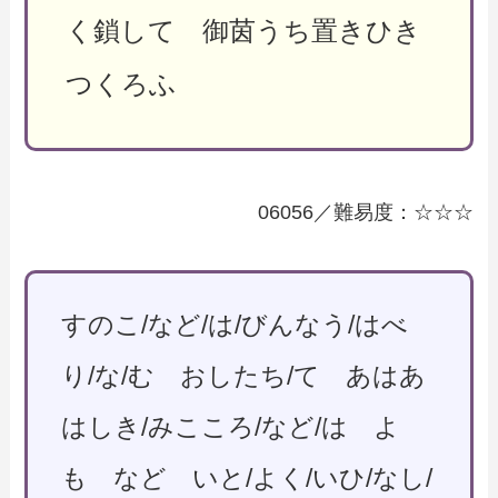
く鎖して 御茵うち置きひき
つくろふ
06056／難易度：☆☆☆
すのこ/など/は/びんなう/はべ
り/な/む おしたち/て あはあ
はしき/みこころ/など/は よ
も など いと/よく/いひ/なし/