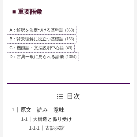
■ 重要語彙
A：解釈を決定づける基幹語
(363)
B：背景理解に役立つ基礎語
(156)
C：機能語・文法説明中心語
(49)
D：古典一般に見られる語彙
(1084)
目次
原文 読み 意味
大構造と係り受け
古語探訪