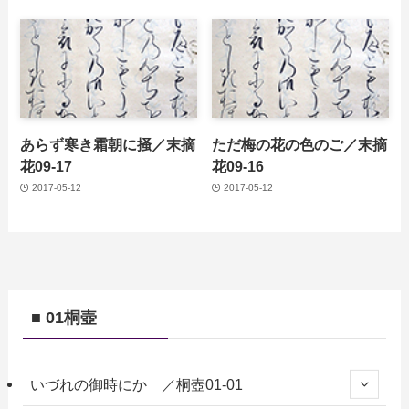
あらず寒き霜朝に掻／末摘
ただ梅の花の色のご／末摘
花09-17
花09-16
2017-05-12
2017-05-12
■ 01桐壺
いづれの御時にか ／桐壺01-01