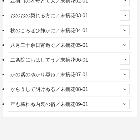
左衛門の乳母とて大／末摘花02-01
おのおの契れる方に／末摘花03-01
秋のころほひ静かに／末摘花04-01
八月二十余日宵過ぐ／末摘花05-01
二条院におはしてう／末摘花06-01
かの紫のゆかり尋ね／末摘花07-01
からうして明けぬる／末摘花08-01
年も暮れぬ内裏の宿／末摘花09-01