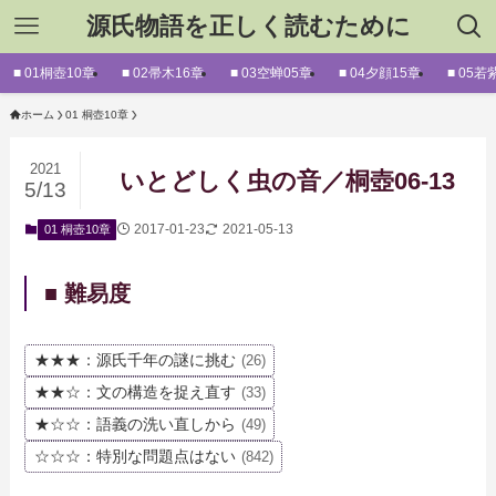
源氏物語を正しく読むために
■ 01桐壺10章
■ 02帚木16章
■ 03空蝉05章
■ 04夕顔15章
■ 05若
ホーム
01 桐壺10章
2021
いとどしく虫の音／桐壺06-13
5/13
2017-01-23
2021-05-13
01 桐壺10章
■ 難易度
★★★：源氏千年の謎に挑む
(26)
★★☆：文の構造を捉え直す
(33)
★☆☆：語義の洗い直しから
(49)
☆☆☆：特別な問題点はない
(842)