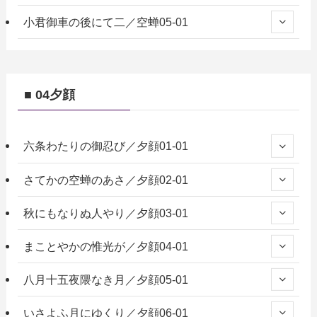
小君御車の後にて二／空蝉05-01
■ 04夕顔
六条わたりの御忍び／夕顔01-01
さてかの空蝉のあさ／夕顔02-01
秋にもなりぬ人やり／夕顔03-01
まことやかの惟光が／夕顔04-01
八月十五夜隈なき月／夕顔05-01
いさよふ月にゆくり／夕顔06-01