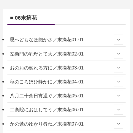
■ 06末摘花
思へどもなほ飽かざ／末摘花01-01
左衛門の乳母とて大／末摘花02-01
おのおの契れる方に／末摘花03-01
秋のころほひ静かに／末摘花04-01
八月二十余日宵過ぐ／末摘花05-01
二条院におはしてう／末摘花06-01
かの紫のゆかり尋ね／末摘花07-01