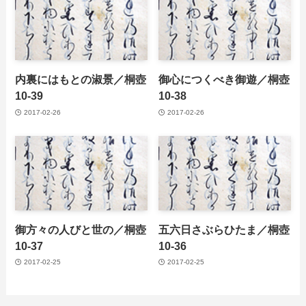
内裏にはもとの淑景／桐壺
御心につくべき御遊／桐壺
10-39
10-38
2017-02-26
2017-02-26
御方々の人びと世の／桐壺
五六日さぶらひたま／桐壺
10-37
10-36
2017-02-25
2017-02-25