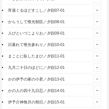
宵過ぐるほどすこし／夕顔07-01
からうして惟光朝臣／夕顔08-01
人びといづこよりお／夕顔09-01
日暮れて惟光参れり／夕顔10-01
まことに臥したまひ／夕顔11-01
九月二十日のほどに／夕顔12-01
かの伊予の家の小君／夕顔13-01
かの人の四十九日忍／夕顔14-01
伊予介神無月の朔日／夕顔15-01