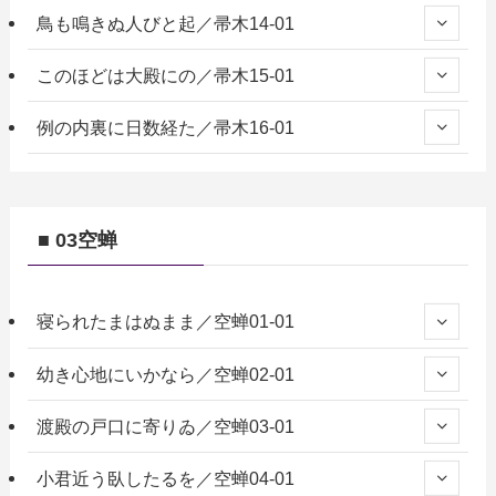
鳥も鳴きぬ人びと起／帚木14-01
このほどは大殿にの／帚木15-01
例の内裏に日数経た／帚木16-01
■ 03空蝉
寝られたまはぬまま／空蝉01-01
幼き心地にいかなら／空蝉02-01
渡殿の戸口に寄りゐ／空蝉03-01
小君近う臥したるを／空蝉04-01