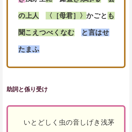
の上人
〈［母君］〉
かごと
も
聞こえつべくなむ
と言はせ
たまふ
助詞と係り受け
いとどしく虫の音しげき浅茅