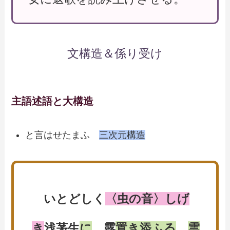
文構造＆係り受け
主語述語と大構造
と言はせたまふ
三次元構造
いとどしく
〈虫の音〉しげ
き
浅茅生
に
露
置き添ふる
雲