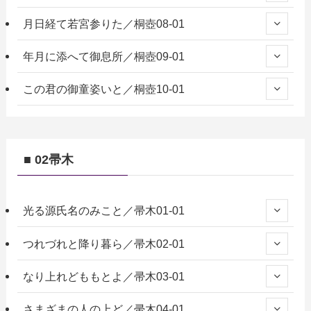
月日経て若宮参りた／桐壺08-01
年月に添へて御息所／桐壺09-01
この君の御童姿いと／桐壺10-01
■ 02帚木
光る源氏名のみこと／帚木01-01
つれづれと降り暮ら／帚木02-01
なり上れどももとよ／帚木03-01
さまざまの人の上ど／帚木04-01