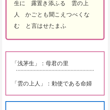
生に 露置き添ふる 雲の上
人 かごとも聞こえつべくな
む と言はせたまふ
「浅茅生」：母君の里
「雲の上人」：勅使である命婦