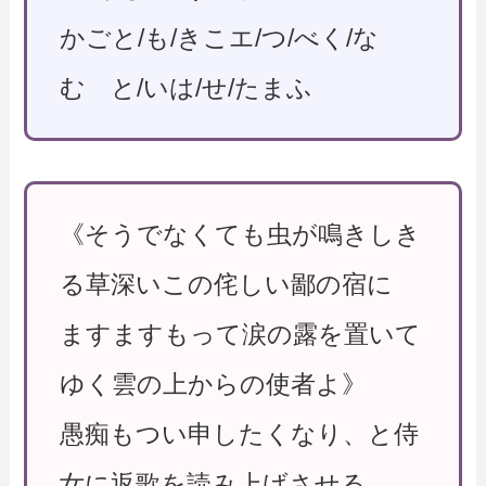
かごと/も/きこエ/つ/べく/な
む と/いは/せ/たまふ
《そうでなくても虫が鳴きしき
る草深いこの侘しい鄙の宿に
ますますもって涙の露を置いて
ゆく雲の上からの使者よ》
愚痴もつい申したくなり、と侍
女に返歌を読み上げさせる。