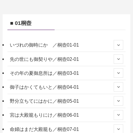
■ 01桐壺
いづれの御時にか ／桐壺01-01
先の世にも御契りや／桐壺02-01
その年の夏御息所は／桐壺03-01
御子はかくてもいと／桐壺04-01
野分立ちてにはかに／桐壺05-01
宮は大殿籠もりにけ／桐壺06-01
命婦はまだ大殿籠も／桐壺07-01