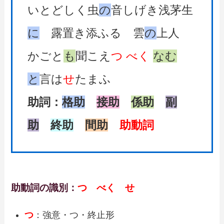
いとどしく虫
の
音しげき浅茅生
に
露置き添ふる 雲
の
上人
かごと
も
聞こえ
つ
べく
なむ
と
言は
せ
たまふ
助詞：
格助
接助
係助
副
助
終助
間助
助動詞
助動詞の識別：
つ べく せ
つ
：強意・つ・終止形