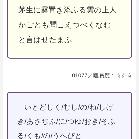
茅生に露置き添ふる雲の上人
かごとも聞こえつべくなむ
と言はせたまふ
01077／難易度：☆☆☆
いとどしく/むし/の/ね/しげ
き/あさぢふ/に/つゆ/おき/そふ
る/くも/の/うへびと