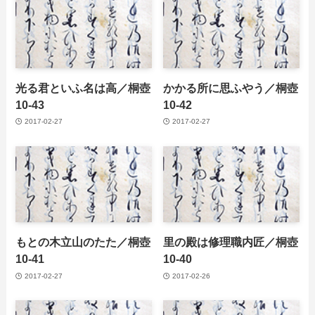
光る君といふ名は高／桐壺
かかる所に思ふやう／桐壺
10-43
10-42
2017-02-27
2017-02-27
もとの木立山のたた／桐壺
里の殿は修理職内匠／桐壺
10-41
10-40
2017-02-27
2017-02-26