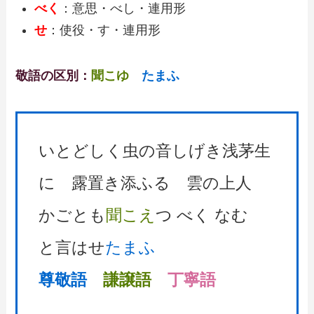
べく
：意思・べし・連用形
せ
：使役・す・連用形
敬語の区別：
聞こゆ
たまふ
いとどしく虫の音しげき浅茅生
に 露置き添ふる 雲の上人
かごとも
聞こえ
つ べく なむ
と言はせ
たまふ
尊敬語
謙譲語
丁寧語