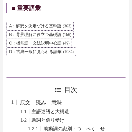
■ 重要語彙
A：解釈を決定づける基幹語
(363)
B：背景理解に役立つ基礎語
(156)
C：機能語・文法説明中心語
(49)
D：古典一般に見られる語彙
(1084)
目次
原文 読み 意味
主語述語と大構造
助詞と係り受け
助動詞の識別：つ べく せ