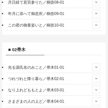
月日経て若宮参りた／桐壺08-01
年月に添へて御息所／桐壺09-01
この君の御童姿いと／桐壺10-01
■ 02帚木
光る源氏名のみこと／帚木01-01
つれづれと降り暮ら／帚木02-01
なり上れどももとよ／帚木03-01
さまざまの人の上ど／帚木04-01