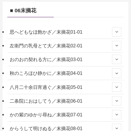
■ 06末摘花
思へどもなほ飽かざ／末摘花01-01
左衛門の乳母とて大／末摘花02-01
おのおの契れる方に／末摘花03-01
秋のころほひ静かに／末摘花04-01
八月二十余日宵過ぐ／末摘花05-01
二条院におはしてう／末摘花06-01
かの紫のゆかり尋ね／末摘花07-01
からうして明けぬる／末摘花08-01