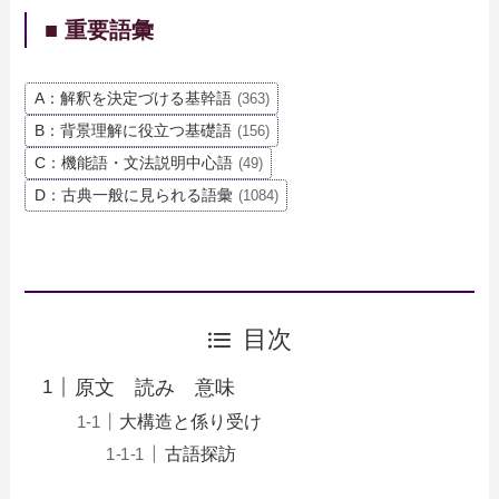
■ 重要語彙
A：解釈を決定づける基幹語
(363)
B：背景理解に役立つ基礎語
(156)
C：機能語・文法説明中心語
(49)
D：古典一般に見られる語彙
(1084)
目次
原文 読み 意味
大構造と係り受け
古語探訪