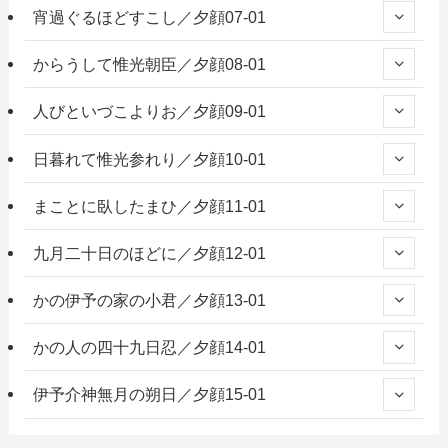
宵過ぐるほどすこし／夕顔07-01
からうして惟光朝臣／夕顔08-01
人びといづこよりお／夕顔09-01
日暮れて惟光参れり／夕顔10-01
まことに臥したまひ／夕顔11-01
九月二十日のほどに／夕顔12-01
かの伊予の家の小君／夕顔13-01
かの人の四十九日忍／夕顔14-01
伊予介神無月の朔日／夕顔15-01