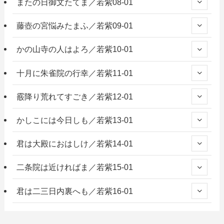
またの日御文たてま／若紫08-01
藤壺の宮悩みたまふ／若紫09-01
かの山寺の人はよろ／若紫10-01
十月に朱雀院の行幸／若紫11-01
霰降り荒れてすごき／若紫12-01
かしこには今日しも／若紫13-01
君は大殿におはしけ／若紫14-01
二条院は近ければま／若紫15-01
君は二三日内裏へも／若紫16-01