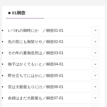
■ 01桐壺
いづれの御時にか ／桐壺01-01
先の世にも御契りや／桐壺02-01
その年の夏御息所は／桐壺03-01
御子はかくてもいと／桐壺04-01
野分立ちてにはかに／桐壺05-01
宮は大殿籠もりにけ／桐壺06-01
命婦はまだ大殿籠も／桐壺07-01