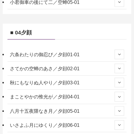
小君御車の後にて二／空蝉05-01
■ 04夕顔
六条わたりの御忍び／夕顔01-01
さてかの空蝉のあさ／夕顔02-01
秋にもなりぬ人やり／夕顔03-01
まことやかの惟光が／夕顔04-01
八月十五夜隈なき月／夕顔05-01
いさよふ月にゆくり／夕顔06-01