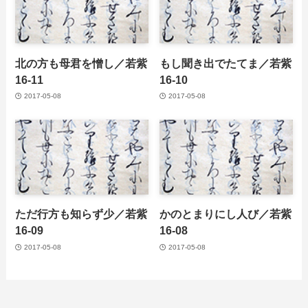
北の方も母君を憎し／若紫
もし聞き出でたてま／若紫
16-11
16-10
2017-05-08
2017-05-08
ただ行方も知らず少／若紫
かのとまりにし人び／若紫
16-09
16-08
2017-05-08
2017-05-08