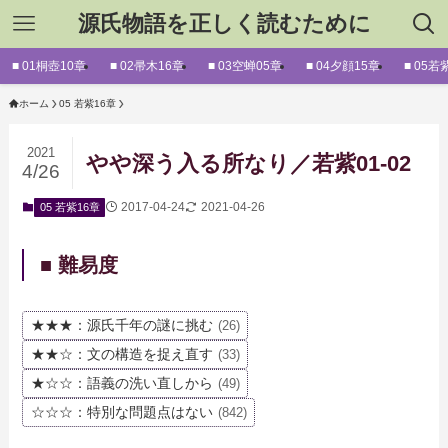
源氏物語を正しく読むために
■ 01桐壺10章
■ 02帚木16章
■ 03空蝉05章
■ 04夕顔15章
■ 05若
ホーム
05 若紫16章
2021
やや深う入る所なり／若紫01-02
4/26
2017-04-24
2021-04-26
05 若紫16章
■ 難易度
★★★：源氏千年の謎に挑む
(26)
★★☆：文の構造を捉え直す
(33)
★☆☆：語義の洗い直しから
(49)
☆☆☆：特別な問題点はない
(842)