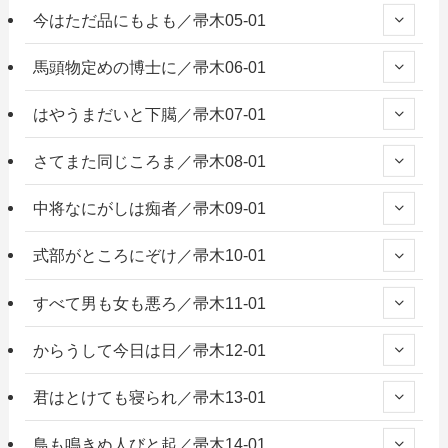
今はただ品にもよも／帚木05-01
馬頭物定めの博士に／帚木06-01
はやうまだいと下臈／帚木07-01
さてまた同じころま／帚木08-01
中将なにがしは痴者／帚木09-01
式部がところにぞけ／帚木10-01
すべて男も女も悪ろ／帚木11-01
からうして今日は日／帚木12-01
君はとけても寝られ／帚木13-01
鳥も鳴きぬ人びと起／帚木14-01