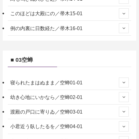
このほどは大殿にの／帚木15-01
例の内裏に日数経た／帚木16-01
■ 03空蝉
寝られたまはぬまま／空蝉01-01
幼き心地にいかなら／空蝉02-01
渡殿の戸口に寄りゐ／空蝉03-01
小君近う臥したるを／空蝉04-01