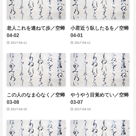
老人これを連ねて歩／空蝉
小君近う臥したるを／空蝉
04-02
04-01
2017-04-11
2017-04-11
この人のなま心なく／空蝉
やうやう目覚めてい／空蝉
03-08
03-07
2017-04-10
2017-04-10