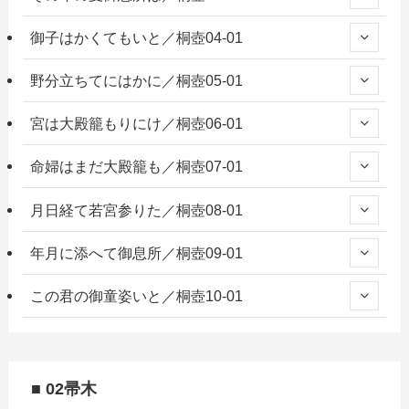
御子はかくてもいと／桐壺04-01
野分立ちてにはかに／桐壺05-01
宮は大殿籠もりにけ／桐壺06-01
命婦はまだ大殿籠も／桐壺07-01
月日経て若宮参りた／桐壺08-01
年月に添へて御息所／桐壺09-01
この君の御童姿いと／桐壺10-01
■ 02帚木