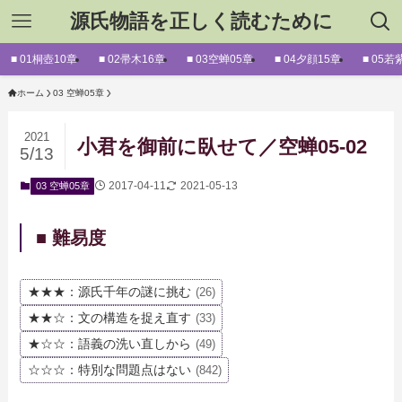
源氏物語を正しく読むために
■ 01桐壺10章
■ 02帚木16章
■ 03空蝉05章
■ 04夕顔15章
■ 05若
ホーム
03 空蝉05章
2021
小君を御前に臥せて／空蝉05-02
5/13
2017-04-11
2021-05-13
03 空蝉05章
■ 難易度
★★★：源氏千年の謎に挑む
(26)
★★☆：文の構造を捉え直す
(33)
★☆☆：語義の洗い直しから
(49)
☆☆☆：特別な問題点はない
(842)