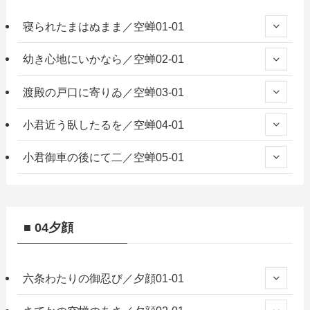
寝られたまはぬまま／空蝉01-01
幼き心地にいかなら／空蝉02-01
渡殿の戸口に寄りゐ／空蝉03-01
小君近う臥したるを／空蝉04-01
小君御車の後にて二／空蝉05-01
■ 04夕顔
六条わたりの御忍び／夕顔01-01