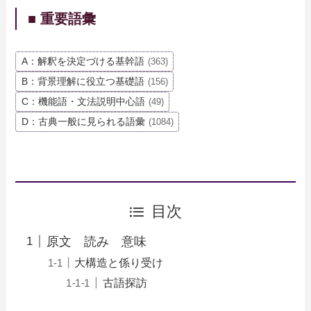
■ 重要語彙
A：解釈を決定づける基幹語
(363)
B：背景理解に役立つ基礎語
(156)
C：機能語・文法説明中心語
(49)
D：古典一般に見られる語彙
(1084)
目次
原文 読み 意味
大構造と係り受け
古語探訪