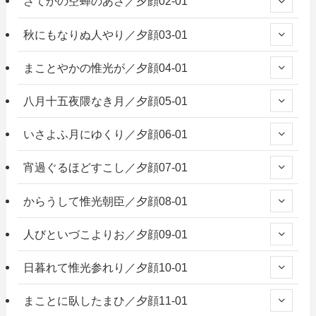
さてかの空蝉のあさ／夕顔02-01
秋にもなりぬ人やり／夕顔03-01
まことやかの惟光が／夕顔04-01
八月十五夜隈なき月／夕顔05-01
いさよふ月にゆくり／夕顔06-01
宵過ぐるほどすこし／夕顔07-01
からうして惟光朝臣／夕顔08-01
人びといづこよりお／夕顔09-01
日暮れて惟光参れり／夕顔10-01
まことに臥したまひ／夕顔11-01