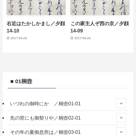
右近はたかしかまし／夕顔
この家主人ぞ西の京／夕顔
14-10
14-09
2017-04-24
2017-04-24
■ 01桐壺
いづれの御時にか ／桐壺01-01
先の世にも御契りや／桐壺02-01
その年の夏御息所は／桐壺03-01