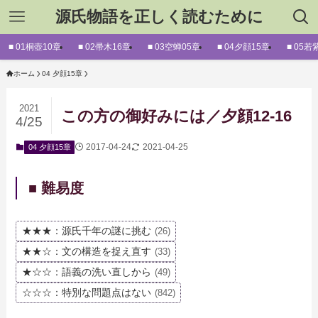
源氏物語を正しく読むために
■ 01桐壺10章
■ 02帚木16章
■ 03空蝉05章
■ 04夕顔15章
■ 05若
ホーム
04 夕顔15章
2021
この方の御好みには／夕顔12-16
4/25
2017-04-24
2021-04-25
04 夕顔15章
■ 難易度
★★★：源氏千年の謎に挑む
(26)
★★☆：文の構造を捉え直す
(33)
★☆☆：語義の洗い直しから
(49)
☆☆☆：特別な問題点はない
(842)