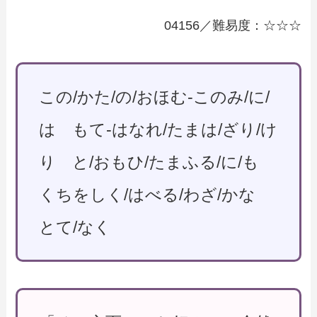
04156／難易度：☆☆☆
この/かた/の/おほむ-このみ/に/
は もて-はなれ/たまは/ざり/け
り と/おもひ/たまふる/に/も
くちをしく/はべる/わざ/かな
とて/なく