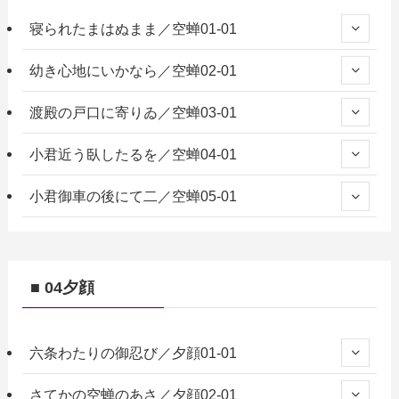
寝られたまはぬまま／空蝉01-01
幼き心地にいかなら／空蝉02-01
渡殿の戸口に寄りゐ／空蝉03-01
小君近う臥したるを／空蝉04-01
小君御車の後にて二／空蝉05-01
■ 04夕顔
六条わたりの御忍び／夕顔01-01
さてかの空蝉のあさ／夕顔02-01