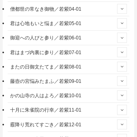
僧都世の常なき御物／若紫04-01
君は心地もいと悩ま／若紫05-01
御迎への人びと参り／若紫06-01
君はまづ内裏に参り／若紫07-01
またの日御文たてま／若紫08-01
藤壺の宮悩みたまふ／若紫09-01
かの山寺の人はよろ／若紫10-01
十月に朱雀院の行幸／若紫11-01
霰降り荒れてすごき／若紫12-01