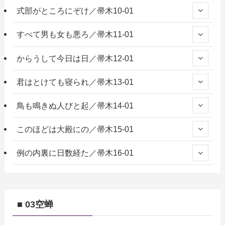
式部がところにぞけ／帚木10-01
すべて男も女も悪ろ／帚木11-01
からうして今日は日／帚木12-01
君はとけても寝られ／帚木13-01
鳥も鳴きぬ人びと起／帚木14-01
このほどは大殿にの／帚木15-01
例の内裏に日数経た／帚木16-01
■ 03空蝉