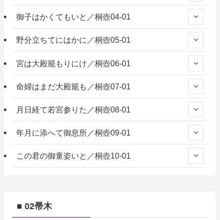
御子はかくてもいと／桐壺04-01
野分立ちてにはかに／桐壺05-01
宮は大殿籠もりにけ／桐壺06-01
命婦はまだ大殿籠も／桐壺07-01
月日経て若宮参りた／桐壺08-01
年月に添へて御息所／桐壺09-01
この君の御童姿いと／桐壺10-01
■ 02帚木