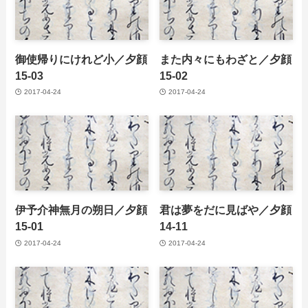
御使帰りにけれど小／夕顔
また内々にもわざと／夕顔
15-03
15-02
2017-04-24
2017-04-24
伊予介神無月の朔日／夕顔
君は夢をだに見ばや／夕顔
15-01
14-11
2017-04-24
2017-04-24