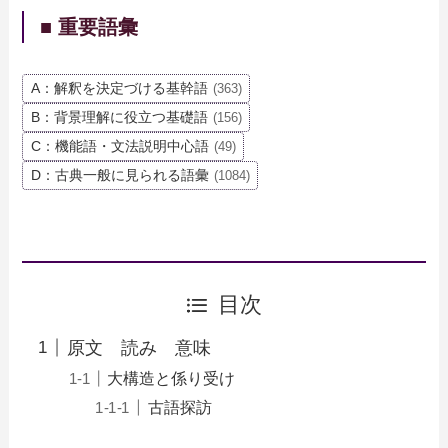
■ 重要語彙
A：解釈を決定づける基幹語
(363)
B：背景理解に役立つ基礎語
(156)
C：機能語・文法説明中心語
(49)
D：古典一般に見られる語彙
(1084)
目次
原文 読み 意味
大構造と係り受け
古語探訪