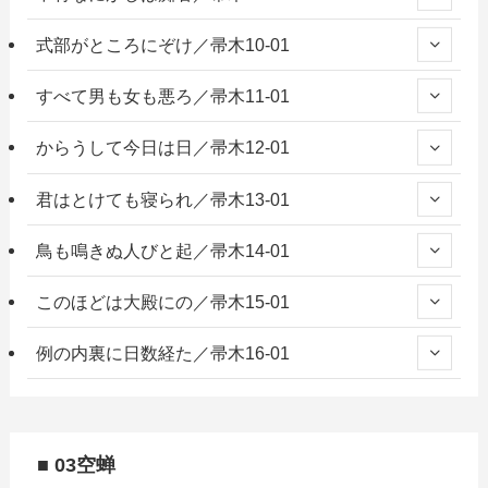
式部がところにぞけ／帚木10-01
すべて男も女も悪ろ／帚木11-01
からうして今日は日／帚木12-01
君はとけても寝られ／帚木13-01
鳥も鳴きぬ人びと起／帚木14-01
このほどは大殿にの／帚木15-01
例の内裏に日数経た／帚木16-01
■ 03空蝉