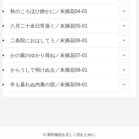
秋のころほひ静かに／末摘花04-01
八月二十余日宵過ぐ／末摘花05-01
二条院におはしてう／末摘花06-01
かの紫のゆかり尋ね／末摘花07-01
からうして明けぬる／末摘花08-01
年も暮れぬ内裏の宿／末摘花09-01
©
源氏物語を正しく読むために.