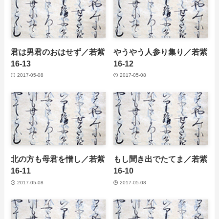
君は男君のおはせず／若紫
やうやう人参り集り／若紫
16-13
16-12
2017-05-08
2017-05-08
北の方も母君を憎し／若紫
もし聞き出でたてま／若紫
16-11
16-10
2017-05-08
2017-05-08