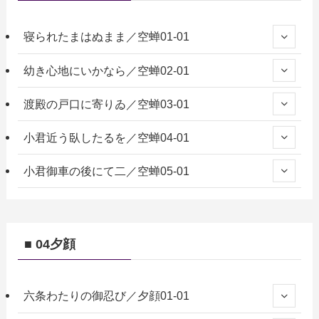
寝られたまはぬまま／空蝉01-01
幼き心地にいかなら／空蝉02-01
渡殿の戸口に寄りゐ／空蝉03-01
小君近う臥したるを／空蝉04-01
小君御車の後にて二／空蝉05-01
■ 04夕顔
六条わたりの御忍び／夕顔01-01