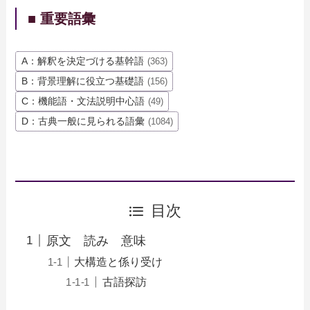
■ 重要語彙
A：解釈を決定づける基幹語
(363)
B：背景理解に役立つ基礎語
(156)
C：機能語・文法説明中心語
(49)
D：古典一般に見られる語彙
(1084)
目次
原文 読み 意味
大構造と係り受け
古語探訪