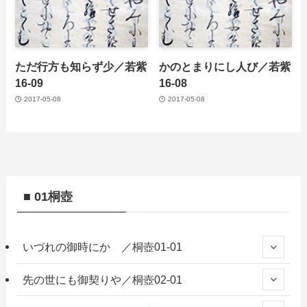
ただ行方も知らず少／若紫
かのとまりにし人び／若紫
16-09
16-08
2017-05-08
2017-05-08
■ 01桐壺
いづれの御時にか ／桐壺01-01
先の世にも御契りや／桐壺02-01