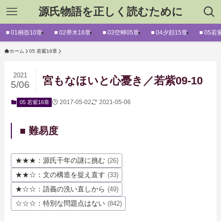
源氏物語を正しく読むために
■ 01桐壺10章
■ 02帚木16章
■ 03空蝉05章
■ 04夕顔15章
■ 05若
ホーム
05 若紫16章
2021
宮もなほいと心憂き／若紫09-10
5/06
2017-05-02
2021-05-06
05 若紫16章
■ 難易度
★★★：源氏千年の謎に挑む
(26)
★★☆：文の構造を捉え直す
(33)
★☆☆：語義の洗い直しから
(49)
☆☆☆：特別な問題点はない
(842)