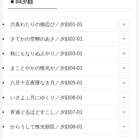
■ 04夕顔
六条わたりの御忍び／夕顔01-01
さてかの空蝉のあさ／夕顔02-01
秋にもなりぬ人やり／夕顔03-01
まことやかの惟光が／夕顔04-01
八月十五夜隈なき月／夕顔05-01
いさよふ月にゆくり／夕顔06-01
宵過ぐるほどすこし／夕顔07-01
からうして惟光朝臣／夕顔08-01