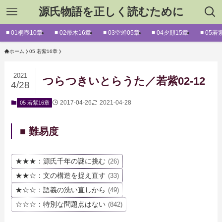
源氏物語を正しく読むために
■ 01桐壺10章
■ 02帚木16章
■ 03空蝉05章
■ 04夕顔15章
■ 05若
ホーム
05 若紫16章
2021
つらつきいとらうた／若紫02-12
4/28
2017-04-26
2021-04-28
05 若紫16章
■ 難易度
★★★：源氏千年の謎に挑む
(26)
★★☆：文の構造を捉え直す
(33)
★☆☆：語義の洗い直しから
(49)
☆☆☆：特別な問題点はない
(842)