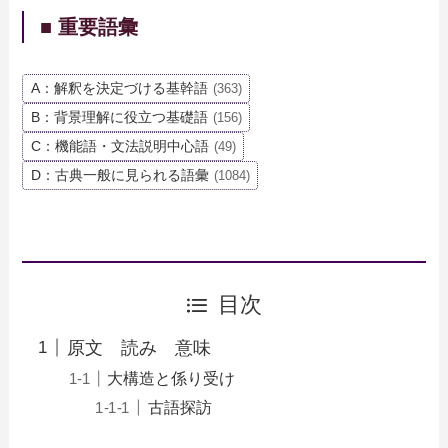
■ 重要語彙
A：解釈を決定づける基幹語
(363)
B：背景理解に役立つ基礎語
(156)
C：機能語・文法説明中心語
(49)
D：古典一般に見られる語彙
(1084)
目次
原文 読み 意味
大構造と係り受け
古語探訪