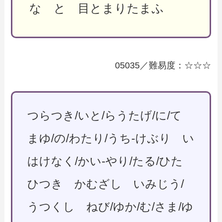
な と 目とまりたまふ
05035／難易度：☆☆☆
つらつき/いと/らうたげ/に/て
まゆ/の/わたり/うち-けぶり い
はけなく/かい-やり/たる/ひた
ひつき かむざし いみじう/
うつくし ねび/ゆか/む/さま/ゆ