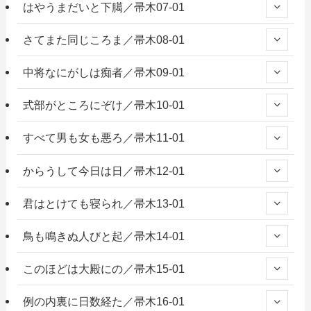
はやうまだいと下臈／帚木07-01
さてまた同じころま／帚木08-01
中将なにがしは痴者／帚木09-01
式部がところにぞけ／帚木10-01
すべて男も女も悪ろ／帚木11-01
からうして今日は日／帚木12-01
君はとけても寝られ／帚木13-01
鳥も鳴きぬ人びと起／帚木14-01
このほどは大殿にの／帚木15-01
例の内裏に日数経た／帚木16-01