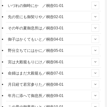
いづれの御時にか ／桐壺01-01
先の世にも御契りや／桐壺02-01
その年の夏御息所は／桐壺03-01
御子はかくてもいと／桐壺04-01
野分立ちてにはかに／桐壺05-01
宮は大殿籠もりにけ／桐壺06-01
命婦はまだ大殿籠も／桐壺07-01
月日経て若宮参りた／桐壺08-01
年月に添へて御息所／桐壺09-01
この君の御童姿いと／桐壺10-01