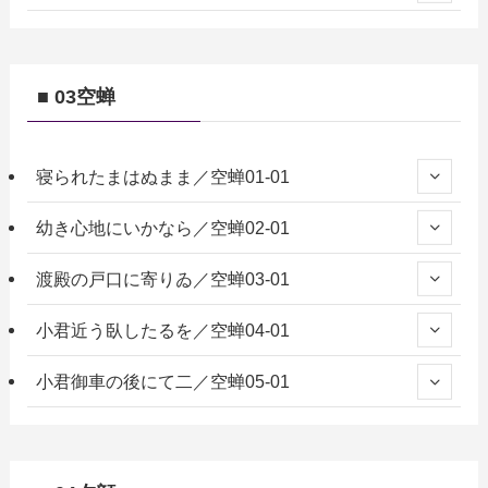
■ 03空蝉
寝られたまはぬまま／空蝉01-01
幼き心地にいかなら／空蝉02-01
渡殿の戸口に寄りゐ／空蝉03-01
小君近う臥したるを／空蝉04-01
小君御車の後にて二／空蝉05-01