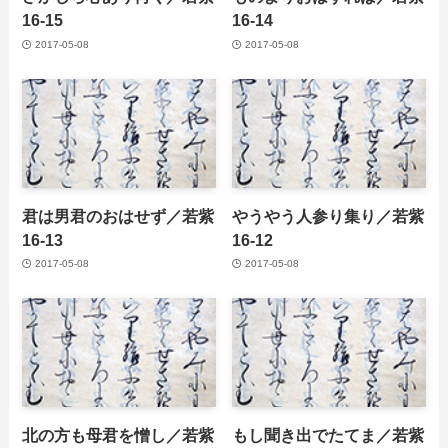
16-15
16-14
2017-05-08
2017-05-08
君は男君のおはせず／若紫
やうやう人参り集り／若紫
16-13
16-12
2017-05-08
2017-05-08
北の方も母君を憎し／若紫
もし聞き出でたてま／若紫