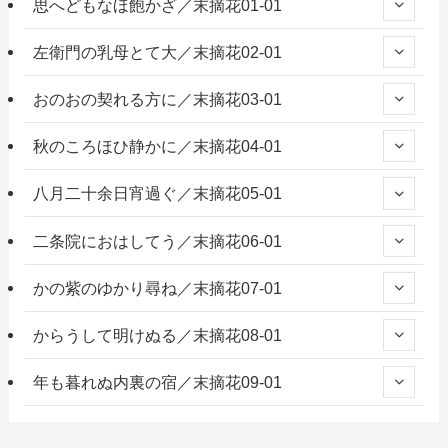
思へどもなほ飽かざ／末摘花01-01
左衛門の乳母とて大／末摘花02-01
おのおの契れる方に／末摘花03-01
秋のころほひ静かに／末摘花04-01
八月二十余日宵過ぐ／末摘花05-01
二条院におはしてう／末摘花06-01
かの紫のゆかり尋ね／末摘花07-01
からうして明けぬる／末摘花08-01
年も暮れぬ内裏の宿／末摘花09-01