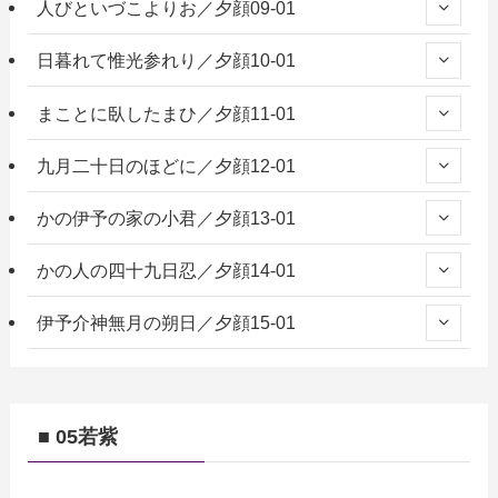
人びといづこよりお／夕顔09-01
日暮れて惟光参れり／夕顔10-01
まことに臥したまひ／夕顔11-01
九月二十日のほどに／夕顔12-01
かの伊予の家の小君／夕顔13-01
かの人の四十九日忍／夕顔14-01
伊予介神無月の朔日／夕顔15-01
■ 05若紫