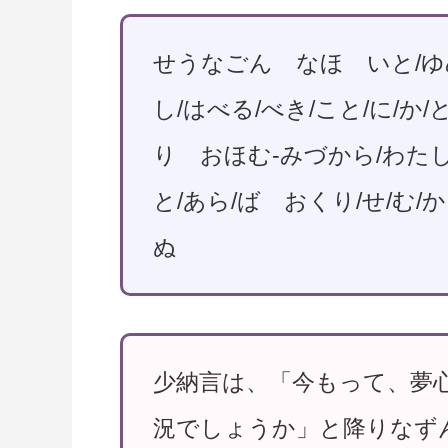
せうなごん なほ いと/ゆめ
し/はべる/べき/こと/に/か
り おほむ-みづから/わたし
と/あら/ば おくり/せ/む/
ぬ
少納言は、「今もって、夢
況でしょうか」と降りなず