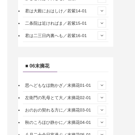
君は大殿におはしけ／若紫14-01
二条院は近ければま／若紫15-01
君は二三日内裏へも／若紫16-01
■ 06末摘花
思へどもなほ飽かざ／末摘花01-01
左衛門の乳母とて大／末摘花02-01
おのおの契れる方に／末摘花03-01
秋のころほひ静かに／末摘花04-01
八月二十余日宵過ぐ／末摘花05-01