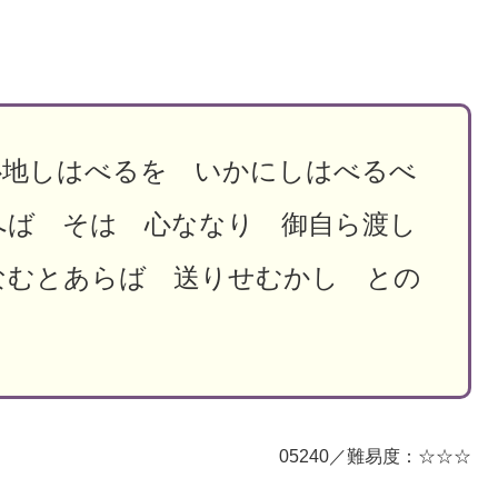
心地しはべるを いかにしはべるべ
へば そは 心ななり 御自ら渡し
なむとあらば 送りせむかし との
05240／難易度：☆☆☆