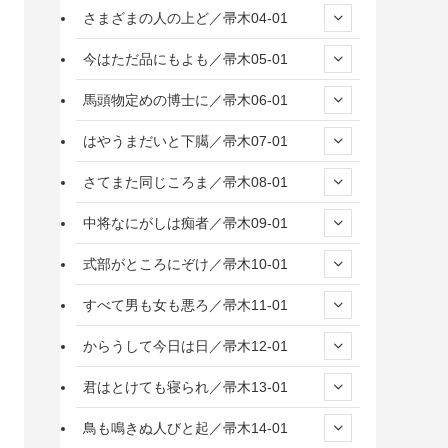
さまざまの人の上ど／帚木04-01
今はただ品にもよも／帚木05-01
馬頭物定めの博士に／帚木06-01
はやうまだいと下臈／帚木07-01
さてまた同じころま／帚木08-01
中将なにがしは痴者／帚木09-01
式部がところにぞけ／帚木10-01
すべて男も女も悪ろ／帚木11-01
からうして今日は日／帚木12-01
君はとけても寝られ／帚木13-01
鳥も鳴きぬ人びと起／帚木14-01