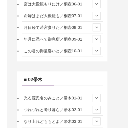
宮は大殿籠もりにけ／桐壺06-01
命婦はまだ大殿籠も／桐壺07-01
月日経て若宮参りた／桐壺08-01
年月に添へて御息所／桐壺09-01
この君の御童姿いと／桐壺10-01
■ 02帚木
光る源氏名のみこと／帚木01-01
つれづれと降り暮ら／帚木02-01
なり上れどももとよ／帚木03-01