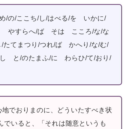
/の/ここち/し/はべる/を いかに/
/と やすらへ/ば そは こころ/な/な
/たてまつり/つれ/ば かへり/な/む/
かし と/のたまふ/に わらひ/て/おり/
心地でおりまのに、どういたすべき状
んでいると、「それは随意というも