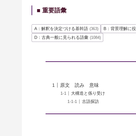
■ 重要語彙
A：解釈を決定づける基幹語
B：背景理解に
(363)
D：古典一般に見られる語彙
(1084)
原文 読み 意味
大構造と係り受け
古語探訪