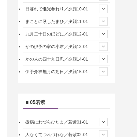
日暮れて惟光参れり／夕顔10-01
まことに臥したまひ／夕顔11-01
九月二十日のほどに／夕顔12-01
かの伊予の家の小君／夕顔13-01
かの人の四十九日忍／夕顔14-01
伊予介神無月の朔日／夕顔15-01
■ 05若紫
瘧病にわづらひたま／若紫01-01
人なくてつれづれな／若紫02-01