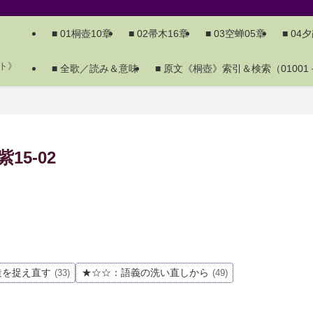
■ 01桐壺10章
■ 02帚木16章
■ 03空蝉05章
■ 04
ト》
■ 全歌／読み＆意味
■ 原文《桐壺》索引＆検索（01001－
5-02
造を捉え直す
★☆☆：語義の洗い直しから
(33)
(49)