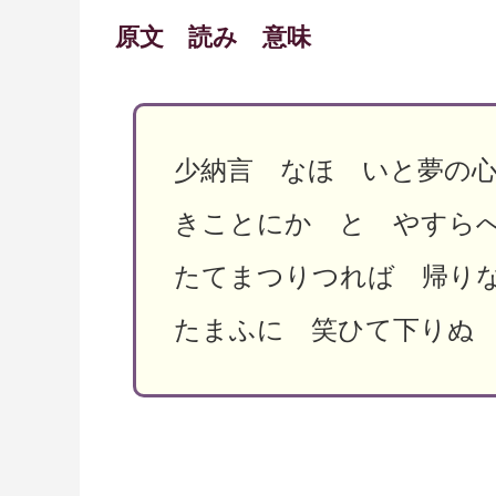
原文 読み 意味
少納言 なほ いと夢の
きことにか と やすら
たてまつりつれば 帰り
たまふに 笑ひて下りぬ