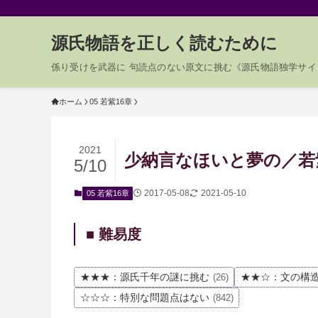
源氏物語を正しく読むために
係り受けを武器に 句読点のない原文に挑む《源氏物語独学サイ
ホーム
05 若紫16章
2021
少納言なほいと夢の／若紫1
5/10
2017-05-08
2021-05-10
05 若紫16章
■ 難易度
★★★：源氏千年の謎に挑む
★★☆：文の構
(26)
☆☆☆：特別な問題点はない
(842)