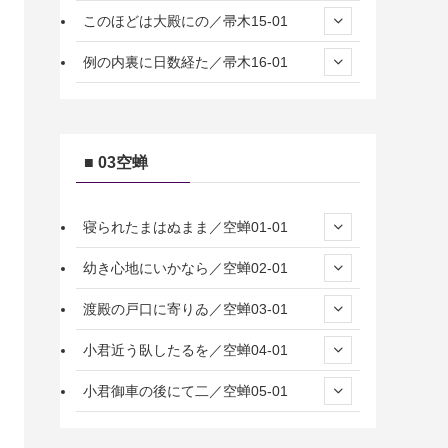
このほどは大殿にの／帚木15-01
例の内裏に日数経た／帚木16-01
■ 03空蝉
寝られたまはぬまま／空蝉01-01
幼き心地にいかなら／空蝉02-01
渡殿の戸口に寄りゐ／空蝉03-01
小君近う臥したるを／空蝉04-01
小君御車の後にて二／空蝉05-01