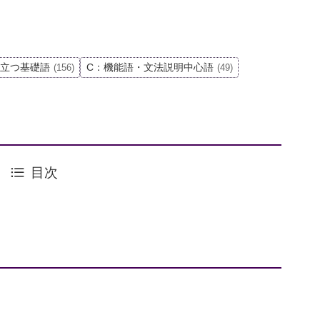
役立つ基礎語
C：機能語・文法説明中心語
(156)
(49)
目次