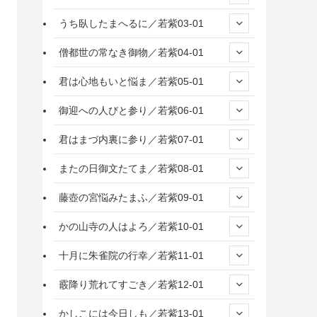
うち臥したまへるに／若紫03-01
僧都世の常なき御物／若紫04-01
君は心地もいと悩ま／若紫05-01
御迎への人びと参り／若紫06-01
君はまづ内裏に参り／若紫07-01
またの日御文たてま／若紫08-01
藤壺の宮悩みたまふ／若紫09-01
かの山寺の人はよろ／若紫10-01
十月に朱雀院の行幸／若紫11-01
霰降り荒れてすごき／若紫12-01
かしこには今日しも／若紫13-01