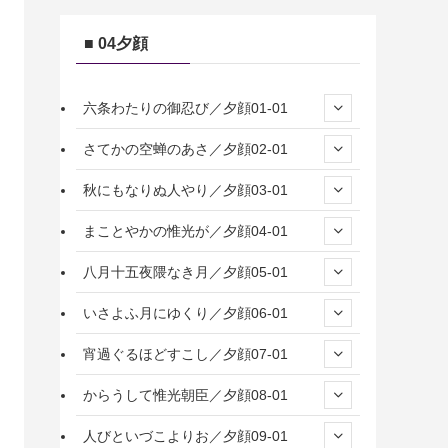
■ 04夕顔
六条わたりの御忍び／夕顔01-01
さてかの空蝉のあさ／夕顔02-01
秋にもなりぬ人やり／夕顔03-01
まことやかの惟光が／夕顔04-01
八月十五夜隈なき月／夕顔05-01
いさよふ月にゆくり／夕顔06-01
宵過ぐるほどすこし／夕顔07-01
からうして惟光朝臣／夕顔08-01
人びといづこよりお／夕顔09-01