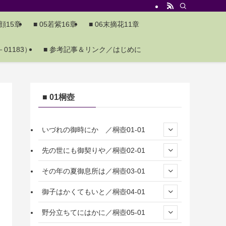
夕顔15章
■ 05若紫16章
■ 06末摘花11章
01183）
■ 参考記事＆リンク／はじめに
■ 01桐壺
いづれの御時にか ／桐壺01-01
先の世にも御契りや／桐壺02-01
その年の夏御息所は／桐壺03-01
御子はかくてもいと／桐壺04-01
野分立ちてにはかに／桐壺05-01