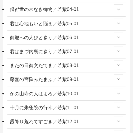
僧都世の常なき御物／若紫04-01
君は心地もいと悩ま／若紫05-01
御迎への人びと参り／若紫06-01
君はまづ内裏に参り／若紫07-01
またの日御文たてま／若紫08-01
藤壺の宮悩みたまふ／若紫09-01
かの山寺の人はよろ／若紫10-01
十月に朱雀院の行幸／若紫11-01
霰降り荒れてすごき／若紫12-01