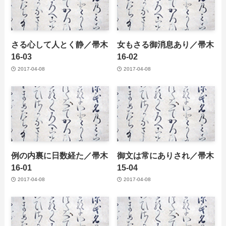
さる心して人とく静／帚木
女もさる御消息あり／帚木
16-03
16-02
2017-04-08
2017-04-08
例の内裏に日数経た／帚木
御文は常にありされ／帚木
16-01
15-04
2017-04-08
2017-04-08