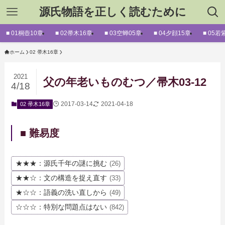
源氏物語を正しく読むために
■ 01桐壺10章
■ 02帚木16章
■ 03空蝉05章
■ 04夕顔15章
■ 05若
ホーム
02 帚木16章
2021
父の年老いものむつ／帚木03-12
4/18
2017-03-14
2021-04-18
02 帚木16章
■ 難易度
★★★：源氏千年の謎に挑む
(26)
★★☆：文の構造を捉え直す
(33)
★☆☆：語義の洗い直しから
(49)
☆☆☆：特別な問題点はない
(842)