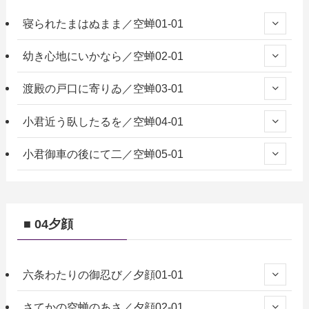
寝られたまはぬまま／空蝉01-01
幼き心地にいかなら／空蝉02-01
渡殿の戸口に寄りゐ／空蝉03-01
小君近う臥したるを／空蝉04-01
小君御車の後にて二／空蝉05-01
■ 04夕顔
六条わたりの御忍び／夕顔01-01
さてかの空蝉のあさ／夕顔02-01