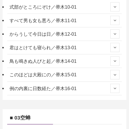
式部がところにぞけ／帚木10-01
すべて男も女も悪ろ／帚木11-01
からうして今日は日／帚木12-01
君はとけても寝られ／帚木13-01
鳥も鳴きぬ人びと起／帚木14-01
このほどは大殿にの／帚木15-01
例の内裏に日数経た／帚木16-01
■ 03空蝉