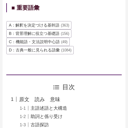
■ 重要語彙
A：解釈を決定づける基幹語
(363)
B：背景理解に役立つ基礎語
(156)
C：機能語・文法説明中心語
(49)
D：古典一般に見られる語彙
(1084)
目次
原文 読み 意味
主語述語と大構造
助詞と係り受け
古語探訪