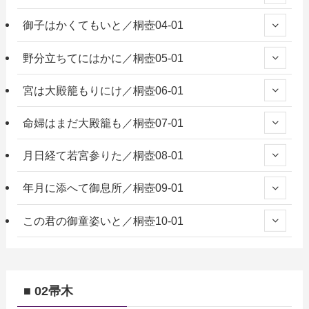
御子はかくてもいと／桐壺04-01
野分立ちてにはかに／桐壺05-01
宮は大殿籠もりにけ／桐壺06-01
命婦はまだ大殿籠も／桐壺07-01
月日経て若宮参りた／桐壺08-01
年月に添へて御息所／桐壺09-01
この君の御童姿いと／桐壺10-01
■ 02帚木