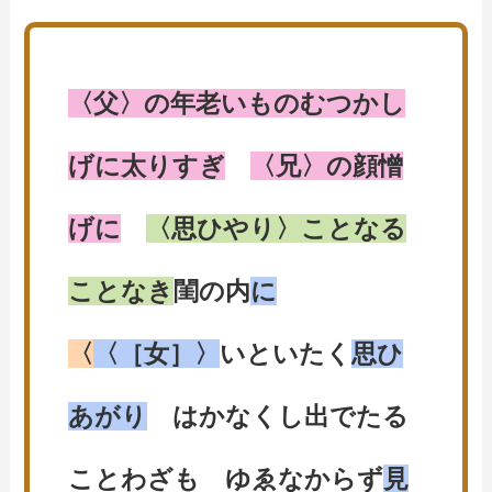
〈父〉の年老いものむつかし
げに太りすぎ
〈兄〉の顔憎
げに
〈思ひやり〉ことなる
ことなき
閨の内
に
〈
〈［女］〉
いといたく
思ひ
あがり
はかなくし出でたる
ことわざも ゆゑなからず
見