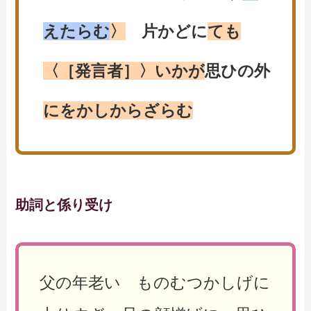
えたらむ
〉
片かどに
ても
〈［発言者］〉いかが
思ひの外
にをかしからざらむ
助詞と係り受け
父の年老い ものむつかしげに