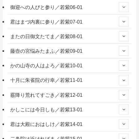
御迎への人びと参り／若紫06-01
君はまづ内裏に参り／若紫07-01
またの日御文たてま／若紫08-01
藤壺の宮悩みたまふ／若紫09-01
かの山寺の人はよろ／若紫10-01
十月に朱雀院の行幸／若紫11-01
霰降り荒れてすごき／若紫12-01
かしこには今日しも／若紫13-01
君は大殿におはしけ／若紫14-01
二条院は近ければま／若紫15-01