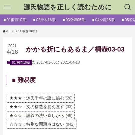
源氏物語を正しく読むために
■ 01桐壺10章
■ 02帚木16章
■ 03空蝉05章
■ 04夕顔15章
■ 05若
ホーム
01 桐壺10章
2021
かかる折にもあるま／桐壺03-03
4/18
2017-01-06
2021-04-18
01 桐壺10章
■ 難易度
★★★：源氏千年の謎に挑む
(26)
★★☆：文の構造を捉え直す
(33)
★☆☆：語義の洗い直しから
(49)
☆☆☆：特別な問題点はない
(842)