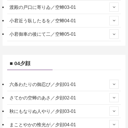
渡殿の戸口に寄りゐ／空蝉03-01
小君近う臥したるを／空蝉04-01
小君御車の後にて二／空蝉05-01
■ 04夕顔
六条わたりの御忍び／夕顔01-01
さてかの空蝉のあさ／夕顔02-01
秋にもなりぬ人やり／夕顔03-01
まことやかの惟光が／夕顔04-01