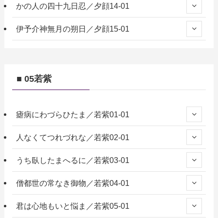
かの人の四十九日忍／夕顔14-01
伊予介神無月の朔日／夕顔15-01
■ 05若紫
瘧病にわづらひたま／若紫01-01
人なくてつれづれな／若紫02-01
うち臥したまへるに／若紫03-01
僧都世の常なき御物／若紫04-01
君は心地もいと悩ま／若紫05-01