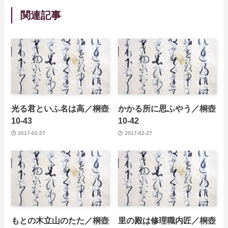
関連記事
光る君といふ名は高／桐壺
かかる所に思ふやう／桐壺
10-43
10-42
2017-02-27
2017-02-27
もとの木立山のたた／桐壺
里の殿は修理職内匠／桐壺