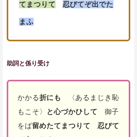
てまつりて
忍びてぞ出でた
まふ
助詞と係り受け
かかる
折にも
〈あるまじき恥
もこそ〉
と心づかひして
御子
をば
留めたてまつりて
忍びて