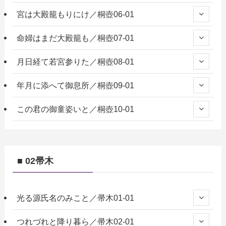
宮は大殿籠もりにけ／桐壺06-01
命婦はまだ大殿籠も／桐壺07-01
月日経て若宮参りた／桐壺08-01
年月に添へて御息所／桐壺09-01
この君の御童姿いと／桐壺10-01
■ 02帚木
光る源氏名のみこと／帚木01-01
つれづれと降り暮ら／帚木02-01