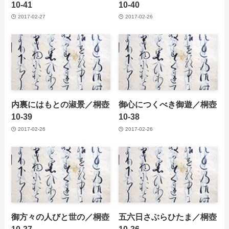
10-41
10-40
2017-02-27
2017-02-26
内裏にはもとの淑景／桐壺
御心につくべき御遊／桐壺
10-39
10-38
2017-02-26
2017-02-26
御方々の人びと世の／桐壺
五六日さぶらひたま／桐壺