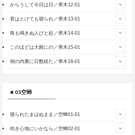
からうして今日は日／帚木12-01
君はとけても寝られ／帚木13-01
鳥も鳴きぬ人びと起／帚木14-01
このほどは大殿にの／帚木15-01
例の内裏に日数経た／帚木16-01
■ 03空蝉
寝られたまはぬまま／空蝉01-01
幼き心地にいかなら／空蝉02-01