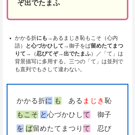
ぞ出でたまふ
かかる折
にも
→あるまじき恥もこそ（心内
語）
と心づかひして
→御子をば
留めたてまつ
りて
→（
忍びてぞ
→
出でたまふ
）／「て」は
背景描写に多用する。三つの「て」は並列で
も直列でもさして違わない。
かかる折
に
も
ある
まじき
恥
もこそ
と
心づかひし
て
御子
を
ば
留めたてまつり
て
忍び