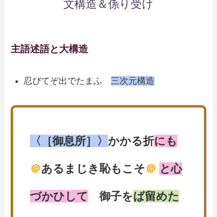
文構造＆係り受け
主語述語と大構造
忍びてぞ出でたまふ
三次元構造
〈［御息所］〉
かかる折
にも
＠
あるまじき恥もこそ
＠
と心
づかひして
御子を
ば留めた