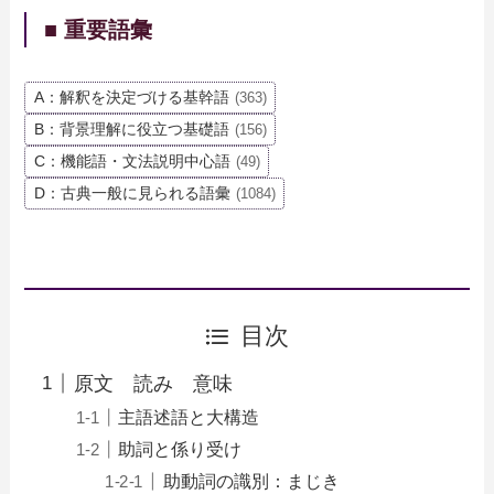
■ 重要語彙
A：解釈を決定づける基幹語
(363)
B：背景理解に役立つ基礎語
(156)
C：機能語・文法説明中心語
(49)
D：古典一般に見られる語彙
(1084)
目次
原文 読み 意味
主語述語と大構造
助詞と係り受け
助動詞の識別：まじき