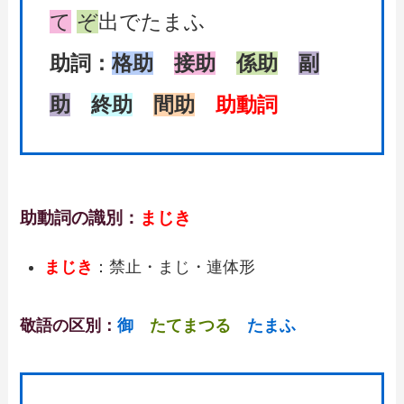
て
ぞ
出でたまふ
助詞：
格助
接助
係助
副
助
終助
間助
助動詞
助動詞の識別：
まじき
まじき
：禁止・まじ・連体形
敬語の区別：
御
たてまつる
たまふ