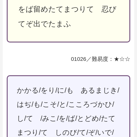
をば留めたてまつりて 忍び
てぞ出でたまふ
01026／難易度：★☆☆
かかる/をり/に/も あるまじき/
はぢ/も/こそ/と/こころづかひ/
し/て /みこ/を/ば/とどめ/たて
まつり/て しのび/て/ぞ/いで/