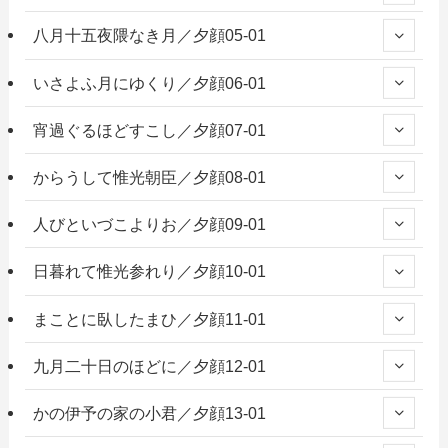
八月十五夜隈なき月／夕顔05-01
いさよふ月にゆくり／夕顔06-01
宵過ぐるほどすこし／夕顔07-01
からうして惟光朝臣／夕顔08-01
人びといづこよりお／夕顔09-01
日暮れて惟光参れり／夕顔10-01
まことに臥したまひ／夕顔11-01
九月二十日のほどに／夕顔12-01
かの伊予の家の小君／夕顔13-01