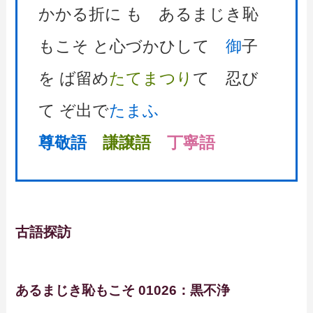
かかる折に も あるまじき恥
もこそ と心づかひして
御
子
を ば留め
たてまつり
て 忍び
て ぞ出で
たまふ
尊敬語
謙譲語
丁寧語
古語探訪
あるまじき恥もこそ 01026：黒不浄