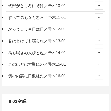
式部がところにぞけ／帚木10-01
すべて男も女も悪ろ／帚木11-01
からうして今日は日／帚木12-01
君はとけても寝られ／帚木13-01
鳥も鳴きぬ人びと起／帚木14-01
このほどは大殿にの／帚木15-01
例の内裏に日数経た／帚木16-01
■ 03空蝉