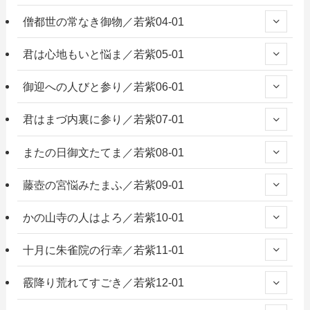
僧都世の常なき御物／若紫04-01
君は心地もいと悩ま／若紫05-01
御迎への人びと参り／若紫06-01
君はまづ内裏に参り／若紫07-01
またの日御文たてま／若紫08-01
藤壺の宮悩みたまふ／若紫09-01
かの山寺の人はよろ／若紫10-01
十月に朱雀院の行幸／若紫11-01
霰降り荒れてすごき／若紫12-01