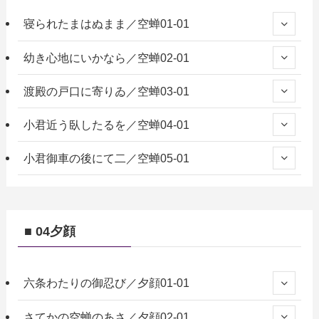
寝られたまはぬまま／空蝉01-01
幼き心地にいかなら／空蝉02-01
渡殿の戸口に寄りゐ／空蝉03-01
小君近う臥したるを／空蝉04-01
小君御車の後にて二／空蝉05-01
■ 04夕顔
六条わたりの御忍び／夕顔01-01
さてかの空蝉のあさ／夕顔02-01