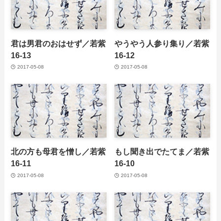
君は男君のおはせず／若紫
やうやう人参り集り／若紫
16-13
16-12
2017-05-08
2017-05-08
北の方も母君を憎し／若紫
もし聞き出でたてま／若紫
16-11
16-10
2017-05-08
2017-05-08