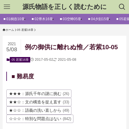
源氏物語を正しく読むために
■ 01桐壺10章
■ 02帚木16章
■ 03空蝉05章
■ 04夕顔15章
■ 05若
ホーム
05 若紫16章
2021
例の御供に離れぬ惟／若紫10-05
5/08
2017-05-02
2021-05-08
05 若紫16章
■ 難易度
★★★：源氏千年の謎に挑む
(26)
★★☆：文の構造を捉え直す
(33)
★☆☆：語義の洗い直しから
(49)
☆☆☆：特別な問題点はない
(842)