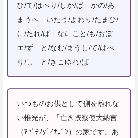
ひ/て/はべり/しか/ば かの/あ
まうへ いたう/よわり/たまひ/
に/たれ/ば なにごと/も/おぼ
エ/ず と/なむ/まうし/て/はべ
り/し と/きこゆれ/ば
いつものお供として側を離れな
い惟光が、「亡き按察使大納言
（ｱｾﾞﾁﾉﾀﾞｲﾅｺﾞﾝ）の家です。あ