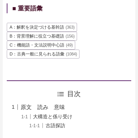
■ 重要語彙
A：解釈を決定づける基幹語
(363)
B：背景理解に役立つ基礎語
(156)
C：機能語・文法説明中心語
(49)
D：古典一般に見られる語彙
(1084)
目次
原文 読み 意味
大構造と係り受け
古語探訪