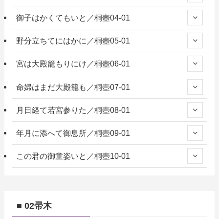
御子はかくてもいと／桐壺04-01
野分立ちてにはかに／桐壺05-01
宮は大殿籠もりにけ／桐壺06-01
命婦はまだ大殿籠も／桐壺07-01
月日経て若宮参りた／桐壺08-01
年月に添へて御息所／桐壺09-01
この君の御童姿いと／桐壺10-01
■ 02帚木