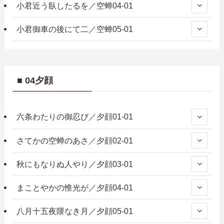
小君近う臥したるを／空蝉04-01
小君御車の後にて二／空蝉05-01
■ 04夕顔
六条わたりの御忍び／夕顔01-01
さてかの空蝉のあさ／夕顔02-01
秋にもなりぬ人やり／夕顔03-01
まことやかの惟光が／夕顔04-01
八月十五夜隈なき月／夕顔05-01