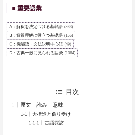
■ 重要語彙
A：解釈を決定づける基幹語
(363)
B：背景理解に役立つ基礎語
(156)
C：機能語・文法説明中心語
(49)
D：古典一般に見られる語彙
(1084)
目次
原文 読み 意味
大構造と係り受け
古語探訪