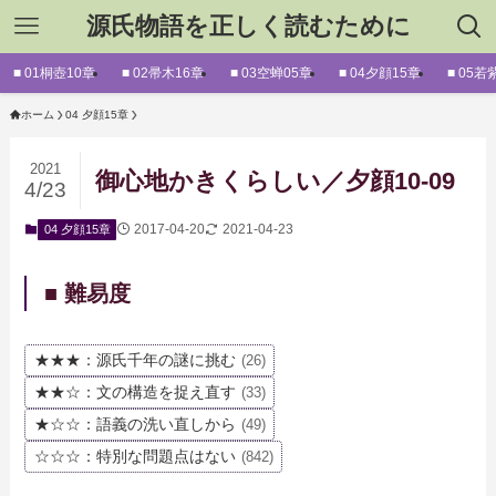
源氏物語を正しく読むために
■ 01桐壺10章
■ 02帚木16章
■ 03空蝉05章
■ 04夕顔15章
■ 05若
ホーム
04 夕顔15章
2021
御心地かきくらしい／夕顔10-09
4/23
2017-04-20
2021-04-23
04 夕顔15章
■ 難易度
★★★：源氏千年の謎に挑む
(26)
★★☆：文の構造を捉え直す
(33)
★☆☆：語義の洗い直しから
(49)
☆☆☆：特別な問題点はない
(842)