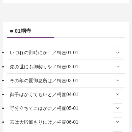
■ 01桐壺
いづれの御時にか ／桐壺01-01
先の世にも御契りや／桐壺02-01
その年の夏御息所は／桐壺03-01
御子はかくてもいと／桐壺04-01
野分立ちてにはかに／桐壺05-01
宮は大殿籠もりにけ／桐壺06-01