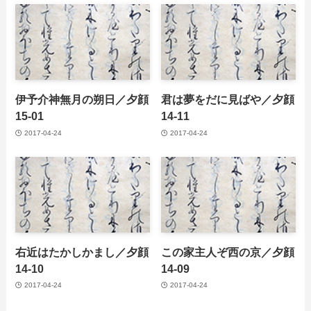
伊予介神無月の朔日／夕顔
君は夢をだに見ばや／夕顔
15-01
14-11
2017-04-24
2017-04-24
右近はたかしかまし／夕顔
この家主人ぞ西の京／夕顔
14-10
14-09
2017-04-24
2017-04-24