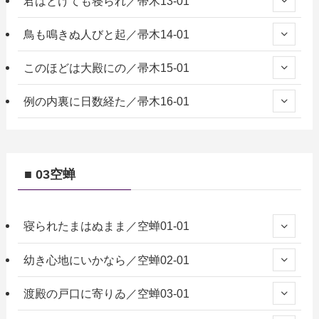
君はとけても寝られ／帚木13-01
鳥も鳴きぬ人びと起／帚木14-01
このほどは大殿にの／帚木15-01
例の内裏に日数経た／帚木16-01
■ 03空蝉
寝られたまはぬまま／空蝉01-01
幼き心地にいかなら／空蝉02-01
渡殿の戸口に寄りゐ／空蝉03-01