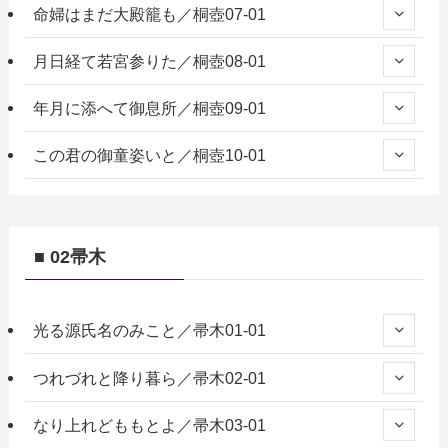
命婦はまだ大殿籠も／桐壺07-01
月日経て若宮参りた／桐壺08-01
年月に添へて御息所／桐壺09-01
この君の御童姿いと／桐壺10-01
■ 02帚木
光る源氏名のみこと／帚木01-01
つれづれと降り暮ら／帚木02-01
なり上れどももとよ／帚木03-01