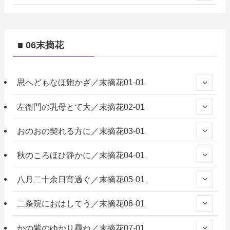
■ 06末摘花
思へどもなほ飽かざ／末摘花01-01
左衛門の乳母とて大／末摘花02-01
おのおの契れる方に／末摘花03-01
秋のころほひ静かに／末摘花04-01
八月二十余日宵過ぐ／末摘花05-01
二条院におはしてう／末摘花06-01
かの紫のゆかり尋ね／末摘花07-01