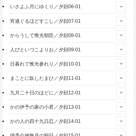
いさよふ月にゆくり／夕顔06-01
宵過ぐるほどすこし／夕顔07-01
からうして惟光朝臣／夕顔08-01
人びといづこよりお／夕顔09-01
日暮れて惟光参れり／夕顔10-01
まことに臥したまひ／夕顔11-01
九月二十日のほどに／夕顔12-01
かの伊予の家の小君／夕顔13-01
かの人の四十九日忍／夕顔14-01
伊予介神無月の朔日／夕顔15-01