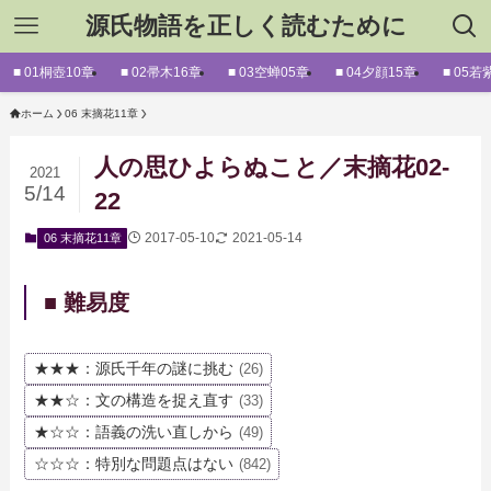
源氏物語を正しく読むために
■ 01桐壺10章
■ 02帚木16章
■ 03空蝉05章
■ 04夕顔15章
■ 05若
ホーム
06 末摘花11章
人の思ひよらぬこと／末摘花02-
2021
5/14
22
2017-05-10
2021-05-14
06 末摘花11章
■ 難易度
★★★：源氏千年の謎に挑む
(26)
★★☆：文の構造を捉え直す
(33)
★☆☆：語義の洗い直しから
(49)
☆☆☆：特別な問題点はない
(842)