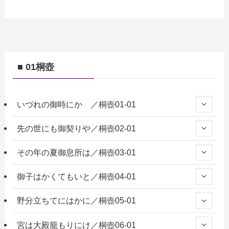
■ 01桐壺
いづれの御時にか ／桐壺01-01
先の世にも御契りや／桐壺02-01
その年の夏御息所は／桐壺03-01
御子はかくてもいと／桐壺04-01
野分立ちてにはかに／桐壺05-01
宮は大殿籠もりにけ／桐壺06-01