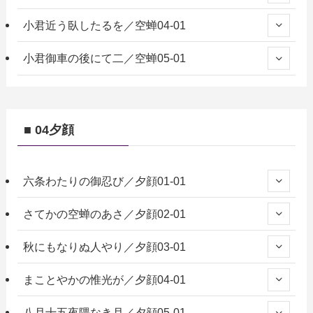
小君近う臥したるを／空蝉04-01
小君御車の後にて二／空蝉05-01
■ 04夕顔
六条わたりの御忍び／夕顔01-01
さてかの空蝉のあさ／夕顔02-01
秋にもなりぬ人やり／夕顔03-01
まことやかの惟光が／夕顔04-01
八月十五夜隈なき月／夕顔05-01