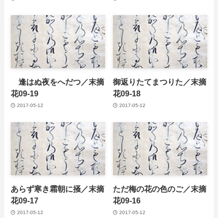
逢はぬ夜をへだつ／末摘
御返りたてまつりた／末摘
花09-19
花09-18
2017-05-12
2017-05-12
あらず寒き霜朝に掻／末摘
ただ梅の花の色のご／末摘
花09-17
花09-16
2017-05-12
2017-05-12