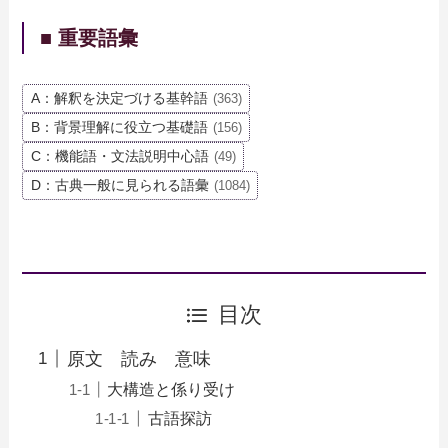
■ 重要語彙
A：解釈を決定づける基幹語
(363)
B：背景理解に役立つ基礎語
(156)
C：機能語・文法説明中心語
(49)
D：古典一般に見られる語彙
(1084)
目次
原文 読み 意味
大構造と係り受け
古語探訪