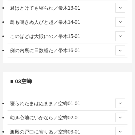
君はとけても寝られ／帚木13-01
鳥も鳴きぬ人びと起／帚木14-01
このほどは大殿にの／帚木15-01
例の内裏に日数経た／帚木16-01
■ 03空蝉
寝られたまはぬまま／空蝉01-01
幼き心地にいかなら／空蝉02-01
渡殿の戸口に寄りゐ／空蝉03-01