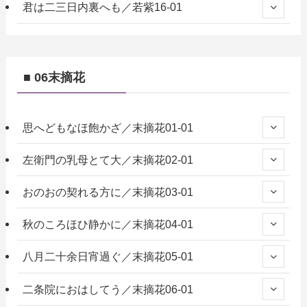
君は二三日内裏へも／若紫16-01
■ 06末摘花
思へどもなほ飽かざ／末摘花01-01
左衛門の乳母とて大／末摘花02-01
おのおの契れる方に／末摘花03-01
秋のころほひ静かに／末摘花04-01
八月二十余日宵過ぐ／末摘花05-01
二条院におはしてう／末摘花06-01