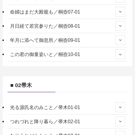
命婦はまだ大殿籠も／桐壺07-01
月日経て若宮参りた／桐壺08-01
年月に添へて御息所／桐壺09-01
この君の御童姿いと／桐壺10-01
■ 02帚木
光る源氏名のみこと／帚木01-01
つれづれと降り暮ら／帚木02-01