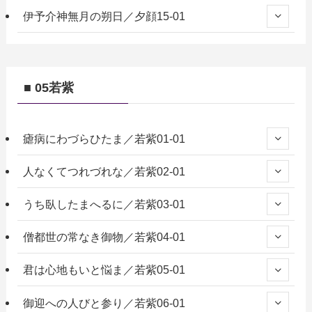
伊予介神無月の朔日／夕顔15-01
■ 05若紫
瘧病にわづらひたま／若紫01-01
人なくてつれづれな／若紫02-01
うち臥したまへるに／若紫03-01
僧都世の常なき御物／若紫04-01
君は心地もいと悩ま／若紫05-01
御迎への人びと参り／若紫06-01