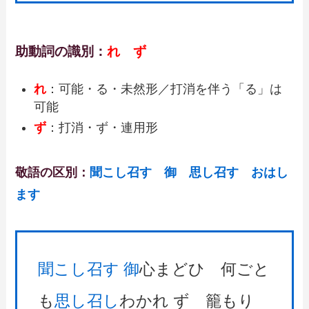
助動詞の識別：
れ ず
れ
：可能・る・未然形／打消を伴う「る」は
可能
ず
：打消・ず・連用形
敬語の区別：
聞こし召す 御 思し召す おはし
ます
聞こし召す
御
心まどひ 何ごと
も
思し召し
わかれ ず 籠もり