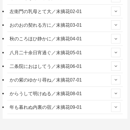
左衛門の乳母とて大／末摘花02-01
おのおの契れる方に／末摘花03-01
秋のころほひ静かに／末摘花04-01
八月二十余日宵過ぐ／末摘花05-01
二条院におはしてう／末摘花06-01
かの紫のゆかり尋ね／末摘花07-01
からうして明けぬる／末摘花08-01
年も暮れぬ内裏の宿／末摘花09-01