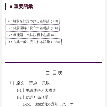
■ 重要語彙
A：解釈を決定づける基幹語
(363)
B：背景理解に役立つ基礎語
(156)
C：機能語・文法説明中心語
(49)
D：古典一般に見られる語彙
(1084)
目次
原文 読み 意味
主語述語と大構造
助詞と係り受け
助動詞の識別：れ ず