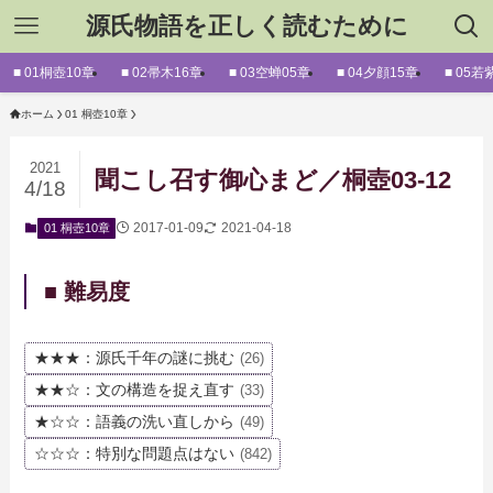
源氏物語を正しく読むために
■ 01桐壺10章
■ 02帚木16章
■ 03空蝉05章
■ 04夕顔15章
■ 05若
ホーム
01 桐壺10章
2021
聞こし召す御心まど／桐壺03-12
4/18
2017-01-09
2021-04-18
01 桐壺10章
■ 難易度
★★★：源氏千年の謎に挑む
(26)
★★☆：文の構造を捉え直す
(33)
★☆☆：語義の洗い直しから
(49)
☆☆☆：特別な問題点はない
(842)