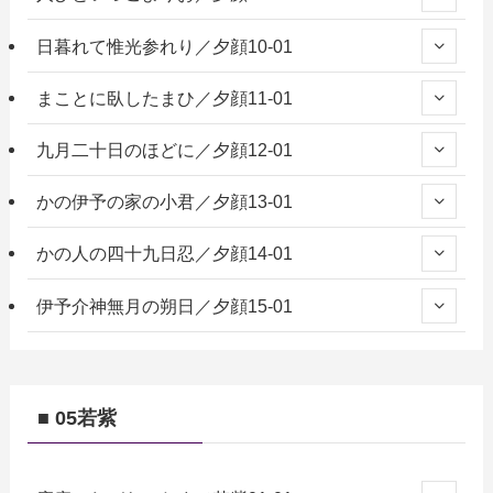
日暮れて惟光参れり／夕顔10-01
まことに臥したまひ／夕顔11-01
九月二十日のほどに／夕顔12-01
かの伊予の家の小君／夕顔13-01
かの人の四十九日忍／夕顔14-01
伊予介神無月の朔日／夕顔15-01
■ 05若紫