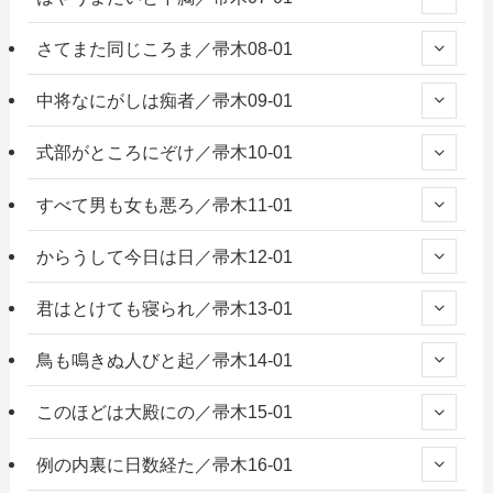
さてまた同じころま／帚木08-01
中将なにがしは痴者／帚木09-01
式部がところにぞけ／帚木10-01
すべて男も女も悪ろ／帚木11-01
からうして今日は日／帚木12-01
君はとけても寝られ／帚木13-01
鳥も鳴きぬ人びと起／帚木14-01
このほどは大殿にの／帚木15-01
例の内裏に日数経た／帚木16-01