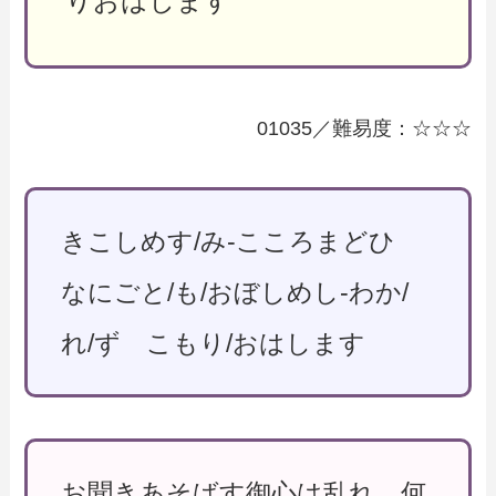
りおはします
01035／難易度：☆☆☆
きこしめす/み-こころまどひ
なにごと/も/おぼしめし-わか/
れ/ず こもり/おはします
お聞きあそばす御心は乱れ、何