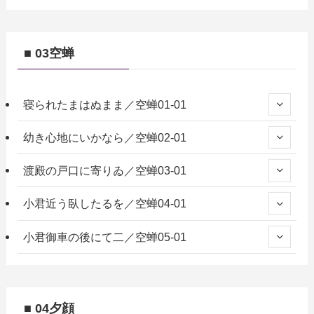
■ 03空蝉
寝られたまはぬまま／空蝉01-01
幼き心地にいかなら／空蝉02-01
渡殿の戸口に寄りゐ／空蝉03-01
小君近う臥したるを／空蝉04-01
小君御車の後にて二／空蝉05-01
■ 04夕顔