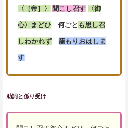
〈［帝］〉
聞こし召す
〈御
心〉まどひ
何ごと
も思し召
しわかれず
籠もりおはしま
す
助詞と係り受け