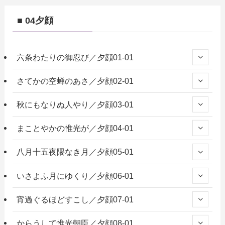
■ 04夕顔
六条わたりの御忍び／夕顔01-01
さてかの空蝉のあさ／夕顔02-01
秋にもなりぬ人やり／夕顔03-01
まことやかの惟光が／夕顔04-01
八月十五夜隈なき月／夕顔05-01
いさよふ月にゆくり／夕顔06-01
宵過ぐるほどすこし／夕顔07-01
からうして惟光朝臣／夕顔08-01