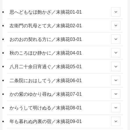
思へどもなほ飽かざ／末摘花01-01
左衛門の乳母とて大／末摘花02-01
おのおの契れる方に／末摘花03-01
秋のころほひ静かに／末摘花04-01
八月二十余日宵過ぐ／末摘花05-01
二条院におはしてう／末摘花06-01
かの紫のゆかり尋ね／末摘花07-01
からうして明けぬる／末摘花08-01
年も暮れぬ内裏の宿／末摘花09-01