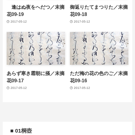
逢はぬ夜をへだつ／末摘
御返りたてまつりた／末摘
花09-19
花09-18
2017-05-12
2017-05-12
あらず寒き霜朝に掻／末摘
ただ梅の花の色のご／末摘
花09-17
花09-16
2017-05-12
2017-05-12
■ 01桐壺