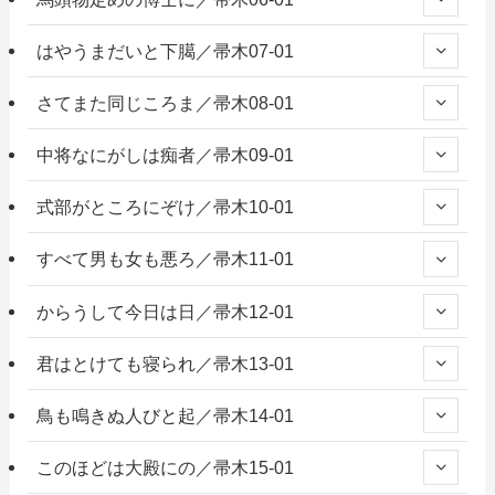
はやうまだいと下臈／帚木07-01
さてまた同じころま／帚木08-01
中将なにがしは痴者／帚木09-01
式部がところにぞけ／帚木10-01
すべて男も女も悪ろ／帚木11-01
からうして今日は日／帚木12-01
君はとけても寝られ／帚木13-01
鳥も鳴きぬ人びと起／帚木14-01
このほどは大殿にの／帚木15-01