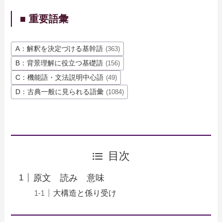
■ 重要語彙
A：解釈を決定づける基幹語
(363)
B：背景理解に役立つ基礎語
(156)
C：機能語・文法説明中心語
(49)
D：古典一般に見られる語彙
(1084)
目次
原文 読み 意味
大構造と係り受け