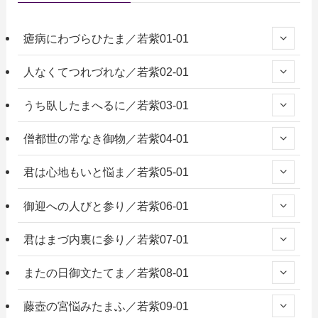
瘧病にわづらひたま／若紫01-01
人なくてつれづれな／若紫02-01
うち臥したまへるに／若紫03-01
僧都世の常なき御物／若紫04-01
君は心地もいと悩ま／若紫05-01
御迎への人びと参り／若紫06-01
君はまづ内裏に参り／若紫07-01
またの日御文たてま／若紫08-01
藤壺の宮悩みたまふ／若紫09-01