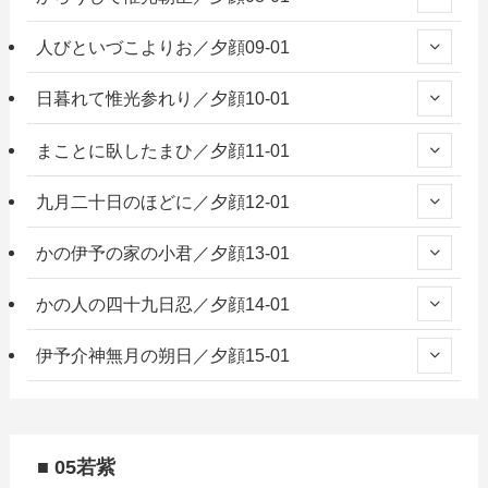
人びといづこよりお／夕顔09-01
日暮れて惟光参れり／夕顔10-01
まことに臥したまひ／夕顔11-01
九月二十日のほどに／夕顔12-01
かの伊予の家の小君／夕顔13-01
かの人の四十九日忍／夕顔14-01
伊予介神無月の朔日／夕顔15-01
■ 05若紫