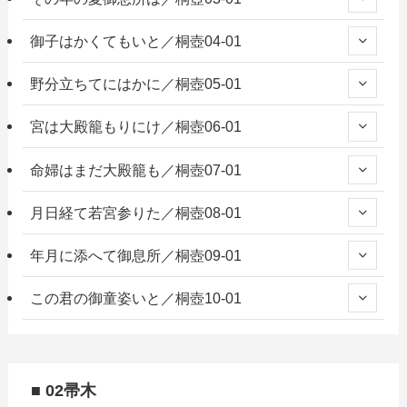
御子はかくてもいと／桐壺04-01
野分立ちてにはかに／桐壺05-01
宮は大殿籠もりにけ／桐壺06-01
命婦はまだ大殿籠も／桐壺07-01
月日経て若宮参りた／桐壺08-01
年月に添へて御息所／桐壺09-01
この君の御童姿いと／桐壺10-01
■ 02帚木