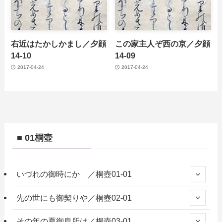
右近はたかしかまし／夕顔
この家主人ぞ西の京／夕顔
14-10
14-09
2017-04-24
2017-04-24
■ 01桐壺
いづれの御時にか ／桐壺01-01
先の世にも御契りや／桐壺02-01
その年の夏御息所は／桐壺03-01