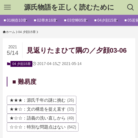
源氏物語を正しく読むために
■ 01桐壺10章
■ 02帚木16章
■ 03空蝉05章
■ 04夕顔15章
■ 05若
ホーム
04 夕顔15章
2021
見返りたまひて隅の／夕顔03-06
5/14
2017-04-15
2021-05-14
04 夕顔15章
■ 難易度
★★★：源氏千年の謎に挑む
(26)
★★☆：文の構造を捉え直す
(33)
★☆☆：語義の洗い直しから
(49)
☆☆☆：特別な問題点はない
(842)