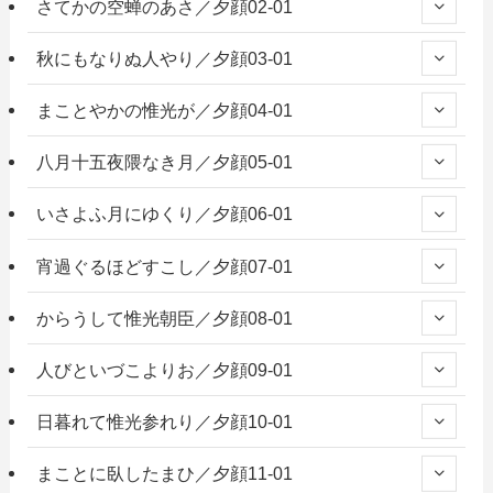
さてかの空蝉のあさ／夕顔02-01
秋にもなりぬ人やり／夕顔03-01
まことやかの惟光が／夕顔04-01
八月十五夜隈なき月／夕顔05-01
いさよふ月にゆくり／夕顔06-01
宵過ぐるほどすこし／夕顔07-01
からうして惟光朝臣／夕顔08-01
人びといづこよりお／夕顔09-01
日暮れて惟光参れり／夕顔10-01
まことに臥したまひ／夕顔11-01