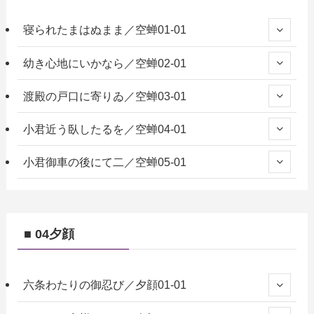
寝られたまはぬまま／空蝉01-01
幼き心地にいかなら／空蝉02-01
渡殿の戸口に寄りゐ／空蝉03-01
小君近う臥したるを／空蝉04-01
小君御車の後にて二／空蝉05-01
■ 04夕顔
六条わたりの御忍び／夕顔01-01