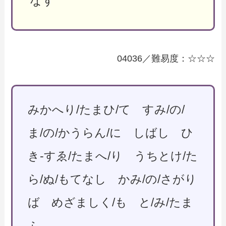
なす
04036／難易度：☆☆☆
みかへり/たまひ/て すみ/の/
ま/の/かうらん/に しばし ひ
き-すゑ/たまへ/り うちとけ/た
ら/ぬ/もてなし かみ/の/さがり
ば めざましく/も と/み/たま
ふ