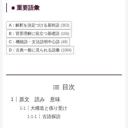
■ 重要語彙
A：解釈を決定づける基幹語
(363)
B：背景理解に役立つ基礎語
(156)
C：機能語・文法説明中心語
(49)
D：古典一般に見られる語彙
(1084)
目次
原文 読み 意味
大構造と係り受け
古語探訪