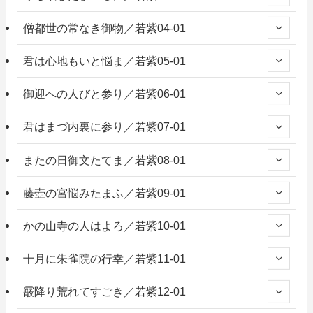
僧都世の常なき御物／若紫04-01
君は心地もいと悩ま／若紫05-01
御迎への人びと参り／若紫06-01
君はまづ内裏に参り／若紫07-01
またの日御文たてま／若紫08-01
藤壺の宮悩みたまふ／若紫09-01
かの山寺の人はよろ／若紫10-01
十月に朱雀院の行幸／若紫11-01
霰降り荒れてすごき／若紫12-01