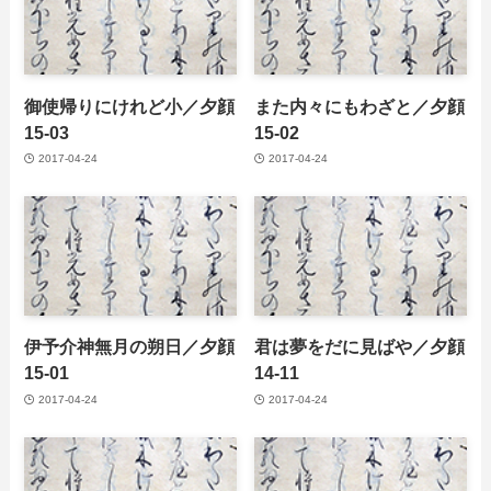
御使帰りにけれど小／夕顔
また内々にもわざと／夕顔
15-03
15-02
2017-04-24
2017-04-24
伊予介神無月の朔日／夕顔
君は夢をだに見ばや／夕顔
15-01
14-11
2017-04-24
2017-04-24