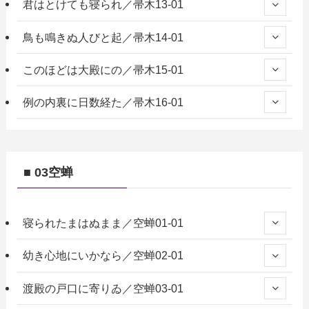
君はとけても寝られ／帚木13-01
鳥も鳴きぬ人びと起／帚木14-01
このほどは大殿にの／帚木15-01
例の内裏に日数経た／帚木16-01
■ 03空蝉
寝られたまはぬまま／空蝉01-01
幼き心地にいかなら／空蝉02-01
渡殿の戸口に寄りゐ／空蝉03-01