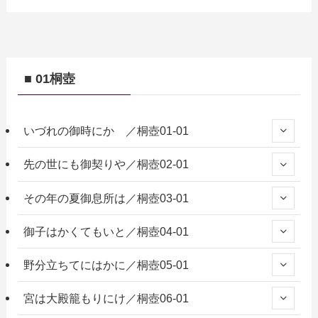
■ 01桐壺
いづれの御時にか ／桐壺01-01
先の世にも御契りや／桐壺02-01
その年の夏御息所は／桐壺03-01
御子はかくてもいと／桐壺04-01
野分立ちてにはかに／桐壺05-01
宮は大殿籠もりにけ／桐壺06-01