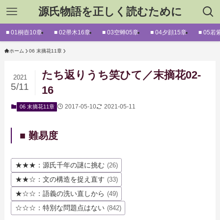
源氏物語を正しく読むために
■ 01桐壺10章
■ 02帚木16章
■ 03空蝉05章
■ 04夕顔15章
■ 05若
ホーム
06 末摘花11章
たち返りうち笑ひて／末摘花02-
2021
5/11
16
2017-05-10
2021-05-11
06 末摘花11章
■ 難易度
★★★：源氏千年の謎に挑む
(26)
★★☆：文の構造を捉え直す
(33)
★☆☆：語義の洗い直しから
(49)
☆☆☆：特別な問題点はない
(842)