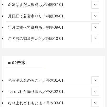
命婦はまだ大殿籠も／桐壺07-01
月日経て若宮参りた／桐壺08-01
年月に添へて御息所／桐壺09-01
この君の御童姿いと／桐壺10-01
■ 02帚木
光る源氏名のみこと／帚木01-01
つれづれと降り暮ら／帚木02-01
なり上れどももとよ／帚木03-01