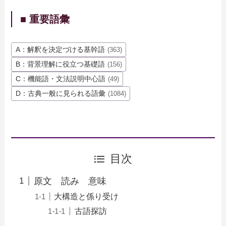
■ 重要語彙
A：解釈を決定づける基幹語
(363)
B：背景理解に役立つ基礎語
(156)
C：機能語・文法説明中心語
(49)
D：古典一般に見られる語彙
(1084)
目次
原文 読み 意味
大構造と係り受け
古語探訪