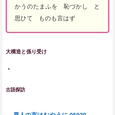
かうのたまふを 恥づかし と
思ひて ものも言はず
大構造と係り受け
古語探訪
異人の言はむやうに 06020