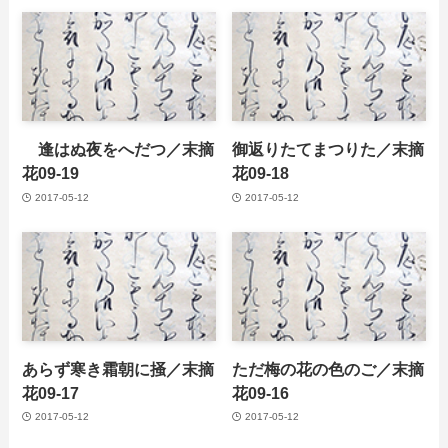
逢はぬ夜をへだつ／末摘
御返りたてまつりた／末摘
花09-19
花09-18
2017-05-12
2017-05-12
あらず寒き霜朝に掻／末摘
ただ梅の花の色のご／末摘
花09-17
花09-16
2017-05-12
2017-05-12