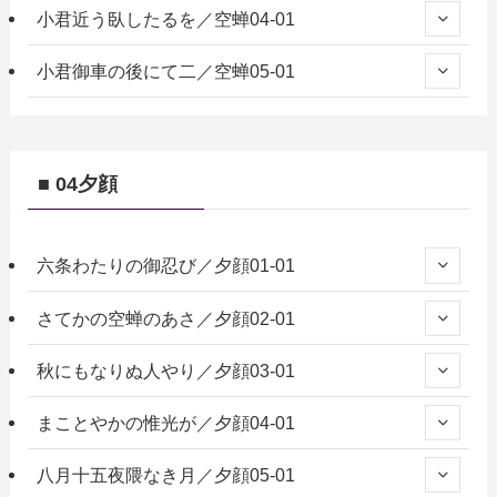
小君近う臥したるを／空蝉04-01
小君御車の後にて二／空蝉05-01
■ 04夕顔
六条わたりの御忍び／夕顔01-01
さてかの空蝉のあさ／夕顔02-01
秋にもなりぬ人やり／夕顔03-01
まことやかの惟光が／夕顔04-01
八月十五夜隈なき月／夕顔05-01