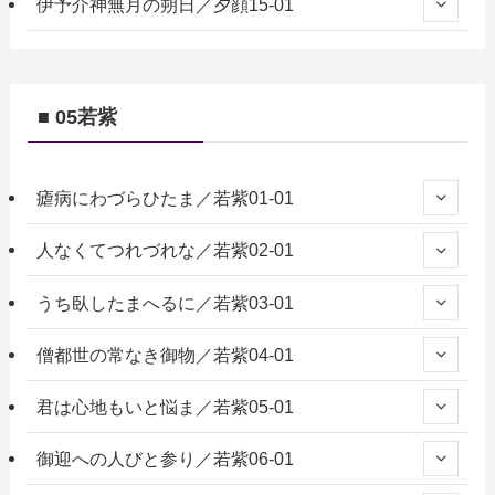
伊予介神無月の朔日／夕顔15-01
■ 05若紫
瘧病にわづらひたま／若紫01-01
人なくてつれづれな／若紫02-01
うち臥したまへるに／若紫03-01
僧都世の常なき御物／若紫04-01
君は心地もいと悩ま／若紫05-01
御迎への人びと参り／若紫06-01