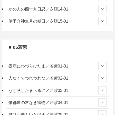
かの人の四十九日忍／夕顔14-01
伊予介神無月の朔日／夕顔15-01
■ 05若紫
瘧病にわづらひたま／若紫01-01
人なくてつれづれな／若紫02-01
うち臥したまへるに／若紫03-01
僧都世の常なき御物／若紫04-01
君は心地もいと悩ま／若紫05-01