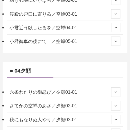
幼き心地にいかなら／空蝉02-01
渡殿の戸口に寄りゐ／空蝉03-01
小君近う臥したるを／空蝉04-01
小君御車の後にて二／空蝉05-01
■ 04夕顔
六条わたりの御忍び／夕顔01-01
さてかの空蝉のあさ／夕顔02-01
秋にもなりぬ人やり／夕顔03-01