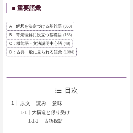
■ 重要語彙
A：解釈を決定づける基幹語
(363)
B：背景理解に役立つ基礎語
(156)
C：機能語・文法説明中心語
(49)
D：古典一般に見られる語彙
(1084)
目次
原文 読み 意味
大構造と係り受け
古語探訪