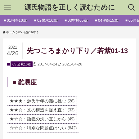
源氏物語を正しく読むために
■ 01桐壺10章
■ 02帚木16章
■ 03空蝉05章
■ 04夕顔15章
■ 05若
ホーム
05 若紫16章
2021
先つころまかり下り／若紫01-13
4/26
2017-04-24
2021-04-26
05 若紫16章
■ 難易度
★★★：源氏千年の謎に挑む
(26)
★★☆：文の構造を捉え直す
(33)
★☆☆：語義の洗い直しから
(49)
☆☆☆：特別な問題点はない
(842)