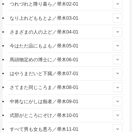
つれづれと降り暮ら／帚木02-01
なり上れどももとよ／帚木03-01
さまざまの人の上ど／帚木04-01
今はただ品にもよも／帚木05-01
馬頭物定めの博士に／帚木06-01
はやうまだいと下臈／帚木07-01
さてまた同じころま／帚木08-01
中将なにがしは痴者／帚木09-01
式部がところにぞけ／帚木10-01
すべて男も女も悪ろ／帚木11-01