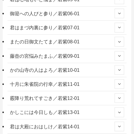
御迎への人びと参り／若紫06-01
君はまづ内裏に参り／若紫07-01
またの日御文たてま／若紫08-01
藤壺の宮悩みたまふ／若紫09-01
かの山寺の人はよろ／若紫10-01
十月に朱雀院の行幸／若紫11-01
霰降り荒れてすごき／若紫12-01
かしこには今日しも／若紫13-01
君は大殿におはしけ／若紫14-01