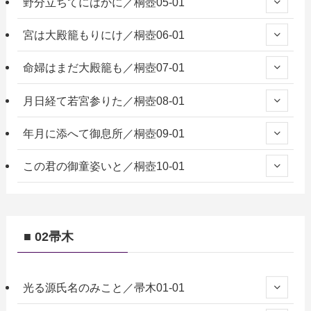
野分立ちてにはかに／桐壺05-01
宮は大殿籠もりにけ／桐壺06-01
命婦はまだ大殿籠も／桐壺07-01
月日経て若宮参りた／桐壺08-01
年月に添へて御息所／桐壺09-01
この君の御童姿いと／桐壺10-01
■ 02帚木
光る源氏名のみこと／帚木01-01