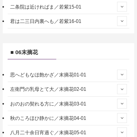
二条院は近ければま／若紫15-01
君は二三日内裏へも／若紫16-01
■ 06末摘花
思へどもなほ飽かざ／末摘花01-01
左衛門の乳母とて大／末摘花02-01
おのおの契れる方に／末摘花03-01
秋のころほひ静かに／末摘花04-01
八月二十余日宵過ぐ／末摘花05-01