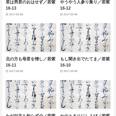
君は男君のおはせず／若紫
やうやう人参り集り／若紫
16-13
16-12
2017-05-08
2017-05-08
北の方も母君を憎し／若紫
もし聞き出でたてま／若紫
16-11
16-10
2017-05-08
2017-05-08
ただ行方も知らず少／若紫
かのとまりにし人び／若紫