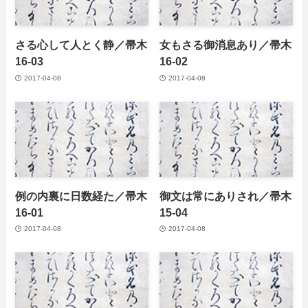
さる心して人とく静／帚木
女もさる御消息あり／帚木
16-03
16-02
2017-04-08
2017-04-08
例の内裏に日数経た／帚木
御文は常にありされ／帚木
16-01
15-04
2017-04-08
2017-04-08