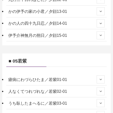
かの伊予の家の小君／夕顔13-01
かの人の四十九日忍／夕顔14-01
伊予介神無月の朔日／夕顔15-01
■ 05若紫
瘧病にわづらひたま／若紫01-01
人なくてつれづれな／若紫02-01
うち臥したまへるに／若紫03-01