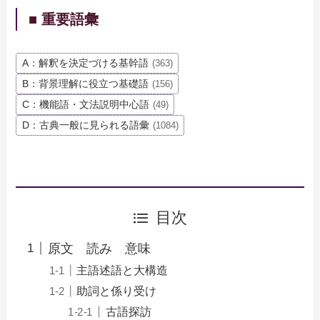
■ 重要語彙
A：解釈を決定づける基幹語
(363)
B：背景理解に役立つ基礎語
(156)
C：機能語・文法説明中心語
(49)
D：古典一般に見られる語彙
(1084)
目次
原文 読み 意味
主語述語と大構造
助詞と係り受け
古語探訪