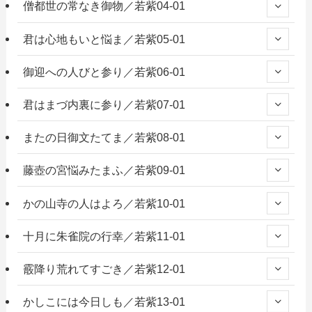
僧都世の常なき御物／若紫04-01
君は心地もいと悩ま／若紫05-01
御迎への人びと参り／若紫06-01
君はまづ内裏に参り／若紫07-01
またの日御文たてま／若紫08-01
藤壺の宮悩みたまふ／若紫09-01
かの山寺の人はよろ／若紫10-01
十月に朱雀院の行幸／若紫11-01
霰降り荒れてすごき／若紫12-01
かしこには今日しも／若紫13-01