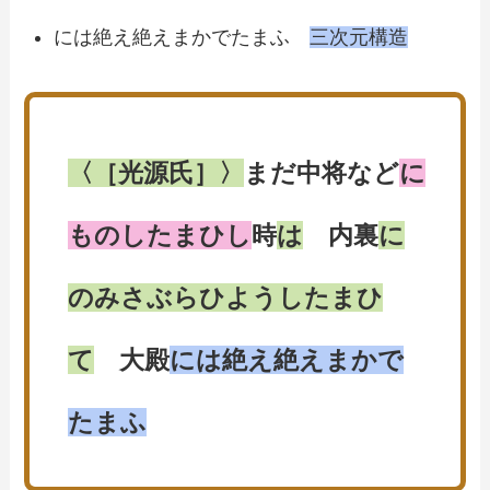
には絶え絶えまかでたまふ
三次元構造
〈［光源氏］〉
まだ中将など
に
ものしたまひし
時
は
内裏
に
のみさぶらひようしたまひ
て
大殿
には絶え絶えまかで
たまふ