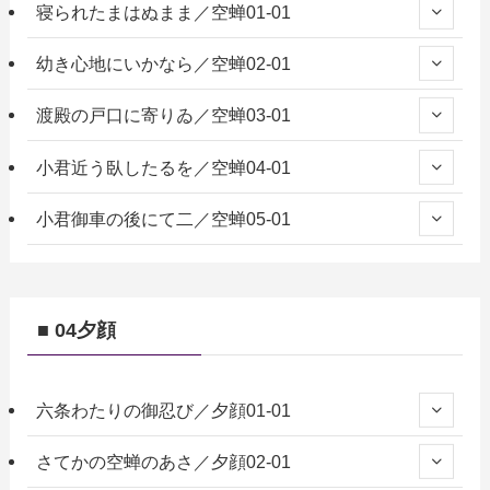
寝られたまはぬまま／空蝉01-01
幼き心地にいかなら／空蝉02-01
渡殿の戸口に寄りゐ／空蝉03-01
小君近う臥したるを／空蝉04-01
小君御車の後にて二／空蝉05-01
■ 04夕顔
六条わたりの御忍び／夕顔01-01
さてかの空蝉のあさ／夕顔02-01