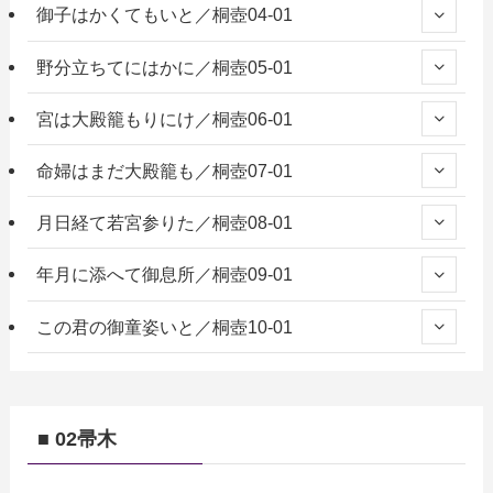
御子はかくてもいと／桐壺04-01
野分立ちてにはかに／桐壺05-01
宮は大殿籠もりにけ／桐壺06-01
命婦はまだ大殿籠も／桐壺07-01
月日経て若宮参りた／桐壺08-01
年月に添へて御息所／桐壺09-01
この君の御童姿いと／桐壺10-01
■ 02帚木