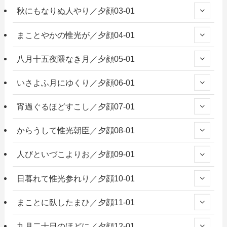
秋にもなりぬ人やり／夕顔03-01
まことやかの惟光が／夕顔04-01
八月十五夜隈なき月／夕顔05-01
いさよふ月にゆくり／夕顔06-01
宵過ぐるほどすこし／夕顔07-01
からうして惟光朝臣／夕顔08-01
人びといづこよりお／夕顔09-01
日暮れて惟光参れり／夕顔10-01
まことに臥したまひ／夕顔11-01
九月二十日のほどに／夕顔12-01