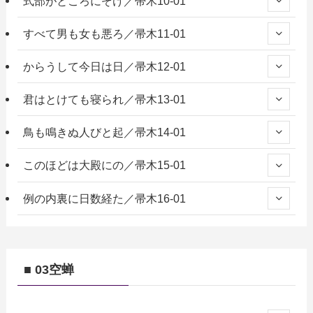
式部がところにぞけ／帚木10-01
すべて男も女も悪ろ／帚木11-01
からうして今日は日／帚木12-01
君はとけても寝られ／帚木13-01
鳥も鳴きぬ人びと起／帚木14-01
このほどは大殿にの／帚木15-01
例の内裏に日数経た／帚木16-01
■ 03空蝉