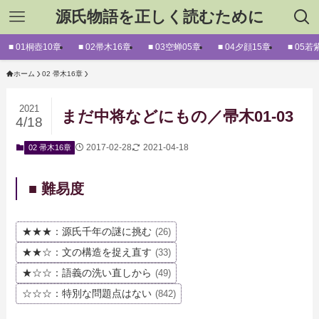
源氏物語を正しく読むために
■ 01桐壺10章
■ 02帚木16章
■ 03空蝉05章
■ 04夕顔15章
■ 05若
ホーム
02 帚木16章
2021
まだ中将などにもの／帚木01-03
4/18
2017-02-28
2021-04-18
02 帚木16章
■ 難易度
★★★：源氏千年の謎に挑む
(26)
★★☆：文の構造を捉え直す
(33)
★☆☆：語義の洗い直しから
(49)
☆☆☆：特別な問題点はない
(842)