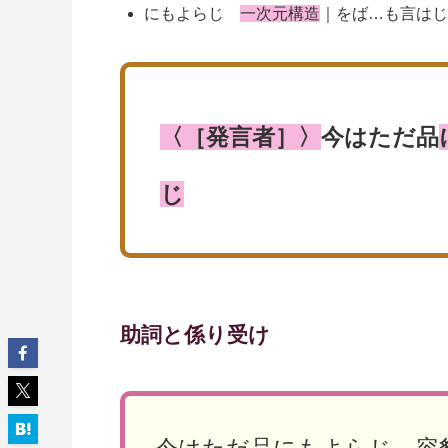
にもよらじ
一次元構造
｜をば…も言は
〈［発言者］〉
今はただ品
じ
助詞と係り受け