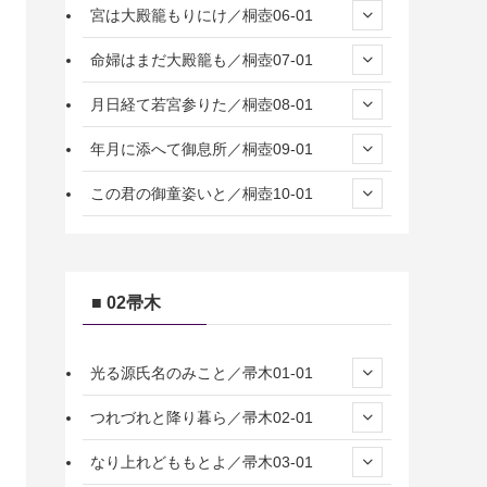
宮は大殿籠もりにけ／桐壺06-01
命婦はまだ大殿籠も／桐壺07-01
月日経て若宮参りた／桐壺08-01
年月に添へて御息所／桐壺09-01
この君の御童姿いと／桐壺10-01
■ 02帚木
光る源氏名のみこと／帚木01-01
つれづれと降り暮ら／帚木02-01
なり上れどももとよ／帚木03-01