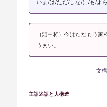
いま/は/ただ/しな/に/も/よ
（頭中将）今はただもう家
うまい。
文
主語述語と大構造