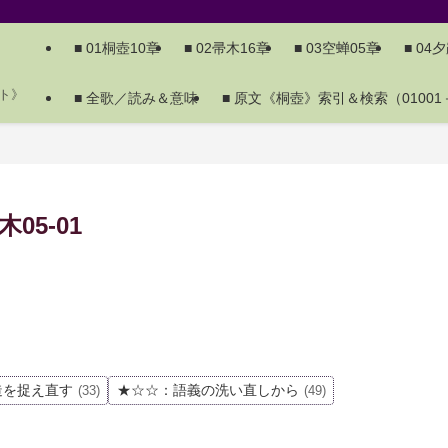
■ 01桐壺10章
■ 02帚木16章
■ 03空蝉05章
■ 04
ト》
■ 全歌／読み＆意味
■ 原文《桐壺》索引＆検索（01001－
5-01
造を捉え直す
★☆☆：語義の洗い直しから
(33)
(49)