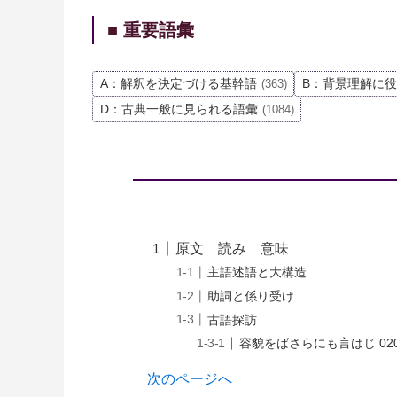
■ 重要語彙
A：解釈を決定づける基幹語
B：背景理解に
(363)
D：古典一般に見られる語彙
(1084)
原文 読み 意味
主語述語と大構造
助詞と係り受け
古語探訪
容貌をばさらにも言はじ 020
次のページへ