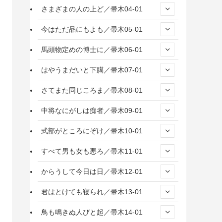
さまざまの人の上ど／帚木04-01
今はただ品にもよも／帚木05-01
馬頭物定めの博士に／帚木06-01
はやうまだいと下臈／帚木07-01
さてまた同じころま／帚木08-01
中将なにがしは痴者／帚木09-01
式部がところにぞけ／帚木10-01
すべて男も女も悪ろ／帚木11-01
からうして今日は日／帚木12-01
君はとけても寝られ／帚木13-01
鳥も鳴きぬ人びと起／帚木14-01