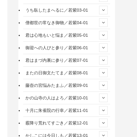
うち臥したまへるに／若紫03-01
僧都世の常なき御物／若紫04-01
君は心地もいと悩ま／若紫05-01
御迎への人びと参り／若紫06-01
君はまづ内裏に参り／若紫07-01
またの日御文たてま／若紫08-01
藤壺の宮悩みたまふ／若紫09-01
かの山寺の人はよろ／若紫10-01
十月に朱雀院の行幸／若紫11-01
霰降り荒れてすごき／若紫12-01
かしこには今日しも／若紫13-01