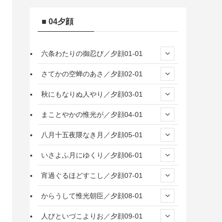
■ 04夕顔
六条わたりの御忍び／夕顔01-01
さてかの空蝉のあさ／夕顔02-01
秋にもなりぬ人やり／夕顔03-01
まことやかの惟光が／夕顔04-01
八月十五夜隈なき月／夕顔05-01
いさよふ月にゆくり／夕顔06-01
宵過ぐるほどすこし／夕顔07-01
からうして惟光朝臣／夕顔08-01
人びといづこよりお／夕顔09-01