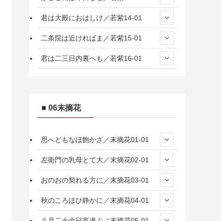
君は大殿におはしけ／若紫14-01
二条院は近ければま／若紫15-01
君は二三日内裏へも／若紫16-01
■ 06末摘花
思へどもなほ飽かざ／末摘花01-01
左衛門の乳母とて大／末摘花02-01
おのおの契れる方に／末摘花03-01
秋のころほひ静かに／末摘花04-01
八月二十余日宵過ぐ／末摘花05-01