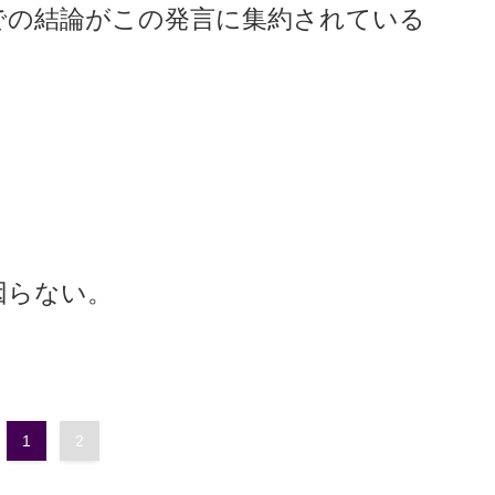
での結論がこの発言に集約されている
因らない。
1
2