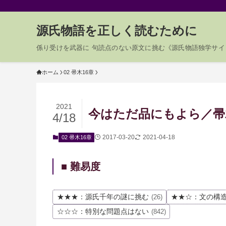
源氏物語を正しく読むために
係り受けを武器に 句読点のない原文に挑む《源氏物語独学サイ
ホーム
02 帚木16章
2021
今はただ品にもよら／帚木0
4/18
2017-03-20
2021-04-18
02 帚木16章
■ 難易度
★★★：源氏千年の謎に挑む
★★☆：文の構
(26)
☆☆☆：特別な問題点はない
(842)