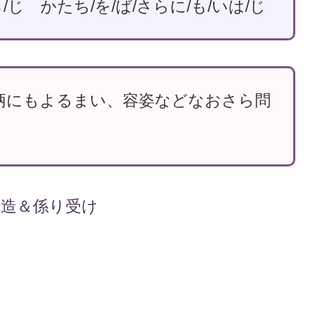
ら/じ かたち/を/ば/さらに/も/いは/じ
柄にもよるまい、容姿などなおさら問
構造＆係り受け