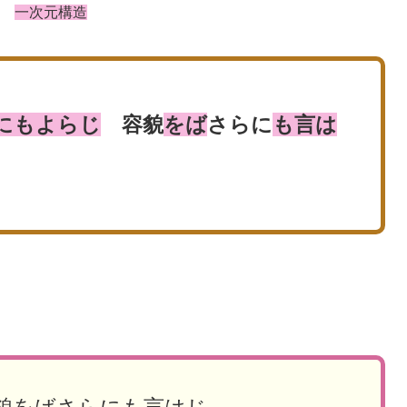
じ
一次元構造
にもよらじ
容貌
をば
さらに
も言は