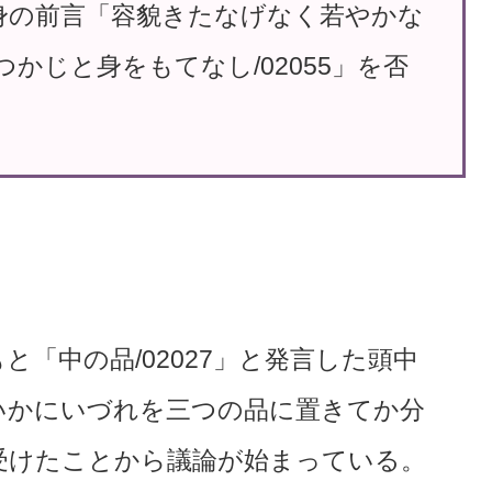
身の前言「容貌きたなげなく若やかな
かじと身をもてなし/02055」を否
「中の品/02027」と発言した頭中
いかにいづれを三つの品に置きてか分
氏が受けたことから議論が始まっている。