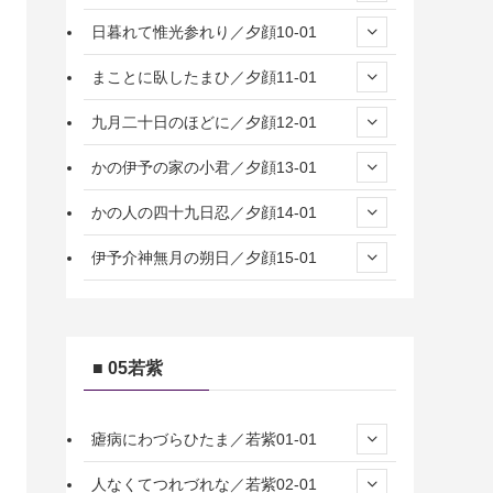
日暮れて惟光参れり／夕顔10-01
まことに臥したまひ／夕顔11-01
九月二十日のほどに／夕顔12-01
かの伊予の家の小君／夕顔13-01
かの人の四十九日忍／夕顔14-01
伊予介神無月の朔日／夕顔15-01
■ 05若紫
瘧病にわづらひたま／若紫01-01
人なくてつれづれな／若紫02-01