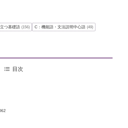
役立つ基礎語
C：機能語・文法説明中心語
(156)
(49)
目次
62