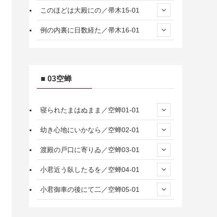
このほどは大殿にの／帚木15-01
例の内裏に日数経た／帚木16-01
■ 03空蝉
寝られたまはぬまま／空蝉01-01
幼き心地にいかなら／空蝉02-01
渡殿の戸口に寄りゐ／空蝉03-01
小君近う臥したるを／空蝉04-01
小君御車の後にて二／空蝉05-01