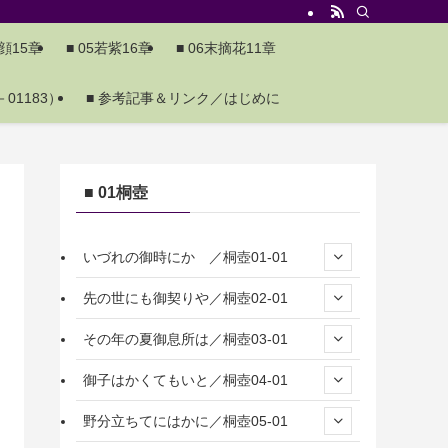
夕顔15章
■ 05若紫16章
■ 06末摘花11章
01183）
■ 参考記事＆リンク／はじめに
■ 01桐壺
いづれの御時にか ／桐壺01-01
先の世にも御契りや／桐壺02-01
その年の夏御息所は／桐壺03-01
御子はかくてもいと／桐壺04-01
野分立ちてにはかに／桐壺05-01