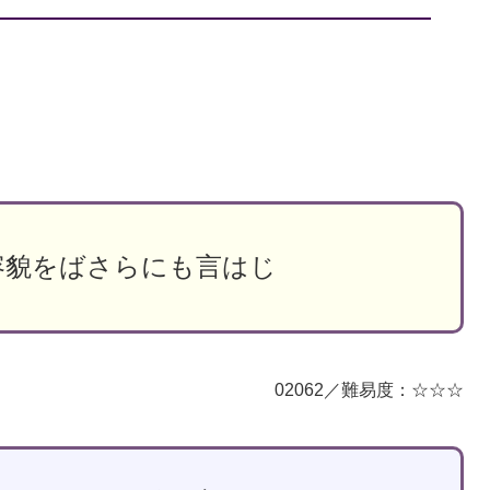
容貌をばさらにも言はじ
02062／難易度：☆☆☆