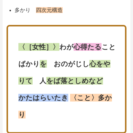
多かり
四次元構造
〈［女性］〉
わが
心得たる
こと
ばかり
を
おのがじし
心をや
りて
人
をば落としめなど
かたはらいたき
〈こと〉多か
り