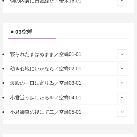
例の内裏に日数経た／帚木16-01
■ 03空蝉
寝られたまはぬまま／空蝉01-01
幼き心地にいかなら／空蝉02-01
渡殿の戸口に寄りゐ／空蝉03-01
小君近う臥したるを／空蝉04-01
小君御車の後にて二／空蝉05-01