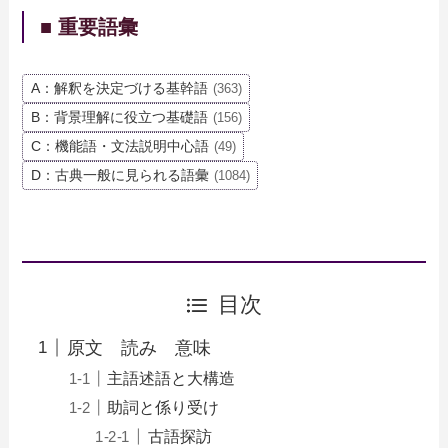
■ 重要語彙
A：解釈を決定づける基幹語
(363)
B：背景理解に役立つ基礎語
(156)
C：機能語・文法説明中心語
(49)
D：古典一般に見られる語彙
(1084)
目次
原文 読み 意味
主語述語と大構造
助詞と係り受け
古語探訪