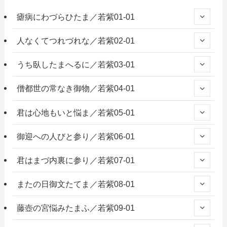
瘧病にわづらひたま／若紫01-01
人なくてつれづれな／若紫02-01
うち臥したまへるに／若紫03-01
僧都世の常なき御物／若紫04-01
君は心地もいと悩ま／若紫05-01
御迎への人びと参り／若紫06-01
君はまづ内裏に参り／若紫07-01
またの日御文たてま／若紫08-01
藤壺の宮悩みたまふ／若紫09-01