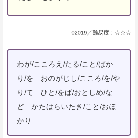
02019／難易度：☆☆☆
わが/こころえ/たる/こと/ばか
り/を おのがじし/こころ/を/や
り/て ひと/をば/おとしめ/な
ど かたはらいたき/こと/おほ
かり