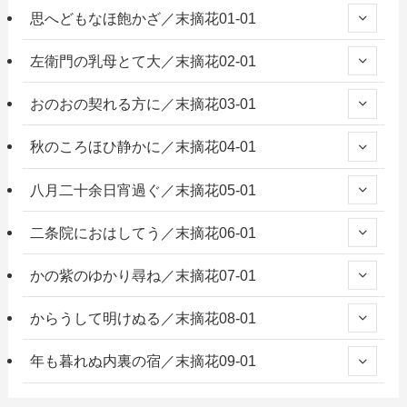
思へどもなほ飽かざ／末摘花01-01
左衛門の乳母とて大／末摘花02-01
おのおの契れる方に／末摘花03-01
秋のころほひ静かに／末摘花04-01
八月二十余日宵過ぐ／末摘花05-01
二条院におはしてう／末摘花06-01
かの紫のゆかり尋ね／末摘花07-01
からうして明けぬる／末摘花08-01
年も暮れぬ内裏の宿／末摘花09-01