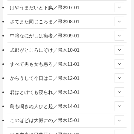
はやうまだいと下臈／帚木07-01
さてまた同じころま／帚木08-01
中将なにがしは痴者／帚木09-01
式部がところにぞけ／帚木10-01
すべて男も女も悪ろ／帚木11-01
からうして今日は日／帚木12-01
君はとけても寝られ／帚木13-01
鳥も鳴きぬ人びと起／帚木14-01
このほどは大殿にの／帚木15-01