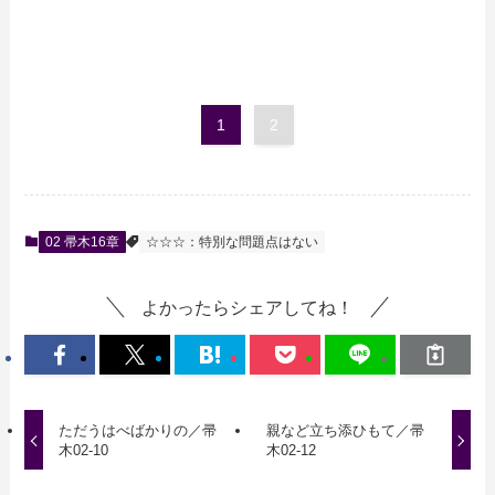
1
2
02 帚木16章
☆☆☆：特別な問題点はない
よかったらシェアしてね！
ただうはべばかりの／帚
親など立ち添ひもて／帚
木02-10
木02-12