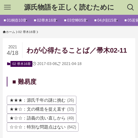
源氏物語を正しく読むために
■ 01桐壺10章
■ 02帚木16章
■ 03空蝉05章
■ 04夕顔15章
■ 05若
ホーム
02 帚木16章
2021
わが心得たることば／帚木02-11
4/18
2017-03-06
2021-04-18
02 帚木16章
■ 難易度
★★★：源氏千年の謎に挑む
(26)
★★☆：文の構造を捉え直す
(33)
★☆☆：語義の洗い直しから
(49)
☆☆☆：特別な問題点はない
(842)