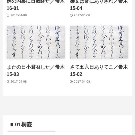
例の内裏に日数経た／帚木
御文は常にありされ／帚木
16-01
15-04
2017-04-08
2017-04-08
またの日小君召した／帚木
さて五六日ありてこ／帚木
15-03
15-02
2017-04-08
2017-04-08
■ 01桐壺