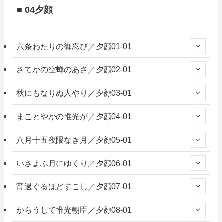
■ 04夕顔
六条わたりの御忍び／夕顔01-01
さてかの空蝉のあさ／夕顔02-01
秋にもなりぬ人やり／夕顔03-01
まことやかの惟光が／夕顔04-01
八月十五夜隈なき月／夕顔05-01
いさよふ月にゆくり／夕顔06-01
宵過ぐるほどすこし／夕顔07-01
からうして惟光朝臣／夕顔08-01