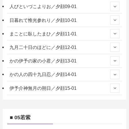
人びといづこよりお／夕顔09-01
日暮れて惟光参れり／夕顔10-01
まことに臥したまひ／夕顔11-01
九月二十日のほどに／夕顔12-01
かの伊予の家の小君／夕顔13-01
かの人の四十九日忍／夕顔14-01
伊予介神無月の朔日／夕顔15-01
■ 05若紫