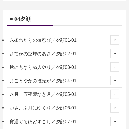
■ 04夕顔
六条わたりの御忍び／夕顔01-01
さてかの空蝉のあさ／夕顔02-01
秋にもなりぬ人やり／夕顔03-01
まことやかの惟光が／夕顔04-01
八月十五夜隈なき月／夕顔05-01
いさよふ月にゆくり／夕顔06-01
宵過ぐるほどすこし／夕顔07-01