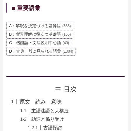
■ 重要語彙
A：解釈を決定づける基幹語
(363)
B：背景理解に役立つ基礎語
(156)
C：機能語・文法説明中心語
(49)
D：古典一般に見られる語彙
(1084)
目次
原文 読み 意味
主語述語と大構造
助詞と係り受け
古語探訪