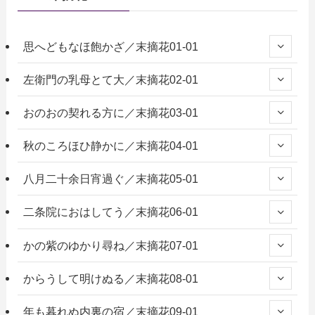
思へどもなほ飽かざ／末摘花01-01
左衛門の乳母とて大／末摘花02-01
おのおの契れる方に／末摘花03-01
秋のころほひ静かに／末摘花04-01
八月二十余日宵過ぐ／末摘花05-01
二条院におはしてう／末摘花06-01
かの紫のゆかり尋ね／末摘花07-01
からうして明けぬる／末摘花08-01
年も暮れぬ内裏の宿／末摘花09-01