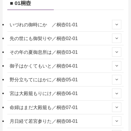
■ 01桐壺
いづれの御時にか ／桐壺01-01
先の世にも御契りや／桐壺02-01
その年の夏御息所は／桐壺03-01
御子はかくてもいと／桐壺04-01
野分立ちてにはかに／桐壺05-01
宮は大殿籠もりにけ／桐壺06-01
命婦はまだ大殿籠も／桐壺07-01
月日経て若宮参りた／桐壺08-01