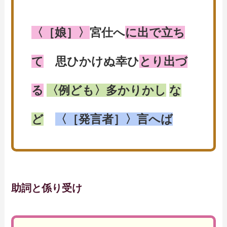
〈［娘］〉
宮仕へ
に出で立ち
て
思ひかけぬ幸ひ
とり出づ
る
〈例ども〉多かりかし
な
ど
〈［発言者］〉言へば
助詞と係り受け