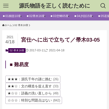
源氏物語を正しく読むために
■ 01桐壺10章
■ 02帚木16章
■ 03空蝉05章
■ 04夕顔15章
■ 05若
ホーム
02 帚木16章
2021
宮仕へに出で立ちて／帚木03-05
4/18
2017-03-11
2021-04-18
02 帚木16章
■ 難易度
★★★：源氏千年の謎に挑む
(26)
★★☆：文の構造を捉え直す
(33)
★☆☆：語義の洗い直しから
(49)
☆☆☆：特別な問題点はない
(842)