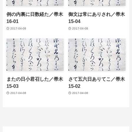
例の内裏に日数経た／帚木
御文は常にありされ／帚木
16-01
15-04
2017-04-08
2017-04-08
またの日小君召した／帚木
さて五六日ありてこ／帚木
15-03
15-02
2017-04-08
2017-04-08