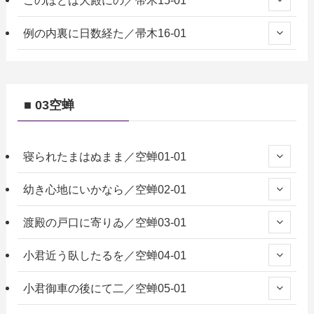
このほどは大殿にの／帚木15-01
例の内裏に日数経た／帚木16-01
■ 03空蝉
寝られたまはぬまま／空蝉01-01
幼き心地にいかなら／空蝉02-01
渡殿の戸口に寄りゐ／空蝉03-01
小君近う臥したるを／空蝉04-01
小君御車の後にて二／空蝉05-01