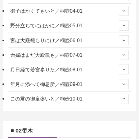
御子はかくてもいと／桐壺04-01
野分立ちてにはかに／桐壺05-01
宮は大殿籠もりにけ／桐壺06-01
命婦はまだ大殿籠も／桐壺07-01
月日経て若宮参りた／桐壺08-01
年月に添へて御息所／桐壺09-01
この君の御童姿いと／桐壺10-01
■ 02帚木