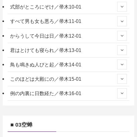
式部がところにぞけ／帚木10-01
すべて男も女も悪ろ／帚木11-01
からうして今日は日／帚木12-01
君はとけても寝られ／帚木13-01
鳥も鳴きぬ人びと起／帚木14-01
このほどは大殿にの／帚木15-01
例の内裏に日数経た／帚木16-01
■ 03空蝉