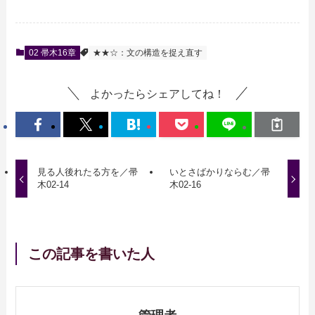
02 帚木16章
★★☆：文の構造を捉え直す
よかったらシェアしてね！
見る人後れたる方を／帚
いとさばかりならむ／帚
木02-14
木02-16
この記事を書いた人