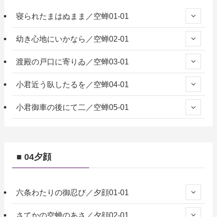
寝られたまはぬまま／空蝉01-01
幼き心地にいかなら／空蝉02-01
渡殿の戸口に寄りゐ／空蝉03-01
小君近う臥したるを／空蝉04-01
小君御車の後にて二／空蝉05-01
■ 04夕顔
六条わたりの御忍び／夕顔01-01
さてかの空蝉のあさ／夕顔02-01