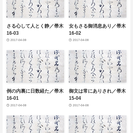
さる心して人とく静／帚木
女もさる御消息あり／帚木
16-03
16-02
2017-04-08
2017-04-08
例の内裏に日数経た／帚木
御文は常にありされ／帚木
16-01
15-04
2017-04-08
2017-04-08