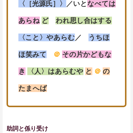
〈［光源氏］〉
／いと
なべては
あらね
ど
われ思し合はする
〈こと〉やあらむ
／
うちほ
ほ笑みて
＠
その片かどもな
き
〈人〉はあらむや
と
＠
の
たまへば
助詞と係り受け