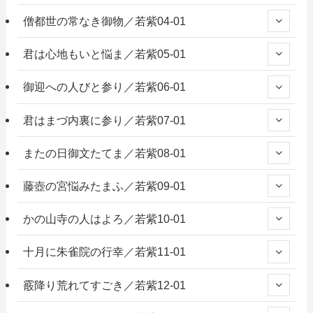
僧都世の常なき御物／若紫04-01
君は心地もいと悩ま／若紫05-01
御迎への人びと参り／若紫06-01
君はまづ内裏に参り／若紫07-01
またの日御文たてま／若紫08-01
藤壺の宮悩みたまふ／若紫09-01
かの山寺の人はよろ／若紫10-01
十月に朱雀院の行幸／若紫11-01
霰降り荒れてすごき／若紫12-01