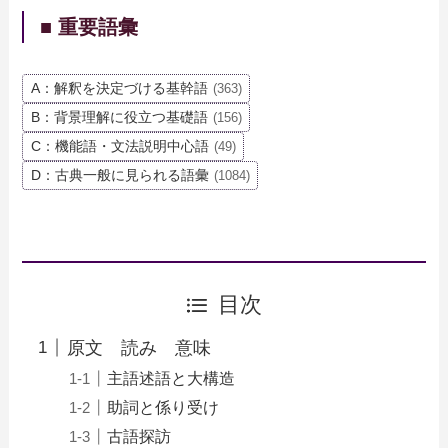
■ 重要語彙
A：解釈を決定づける基幹語
(363)
B：背景理解に役立つ基礎語
(156)
C：機能語・文法説明中心語
(49)
D：古典一般に見られる語彙
(1084)
目次
原文 読み 意味
主語述語と大構造
助詞と係り受け
古語探訪