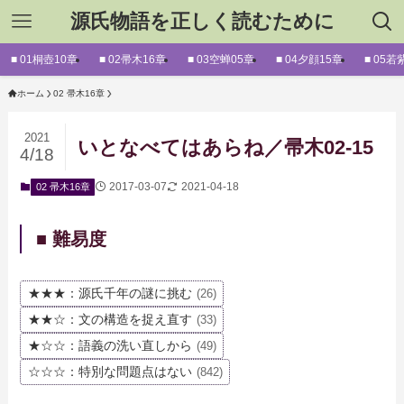
源氏物語を正しく読むために
■ 01桐壺10章
■ 02帚木16章
■ 03空蝉05章
■ 04夕顔15章
■ 05若
ホーム
02 帚木16章
2021
いとなべてはあらね／帚木02-15
4/18
2017-03-07
2021-04-18
02 帚木16章
■ 難易度
★★★：源氏千年の謎に挑む
(26)
★★☆：文の構造を捉え直す
(33)
★☆☆：語義の洗い直しから
(49)
☆☆☆：特別な問題点はない
(842)