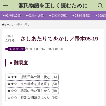
源氏物語を正しく読むために
■ 01桐壺10章
■ 02帚木16章
■ 03空蝉05章
■ 04夕顔15章
■ 05若
ホーム
02 帚木16章
2021
さしあたりてをかし／帚木05-19
4/18
2017-03-26
2021-04-18
02 帚木16章
■ 難易度
★★★：源氏千年の謎に挑む
(26)
★★☆：文の構造を捉え直す
(33)
★☆☆：語義の洗い直しから
(49)
☆☆☆：特別な問題点はない
(842)