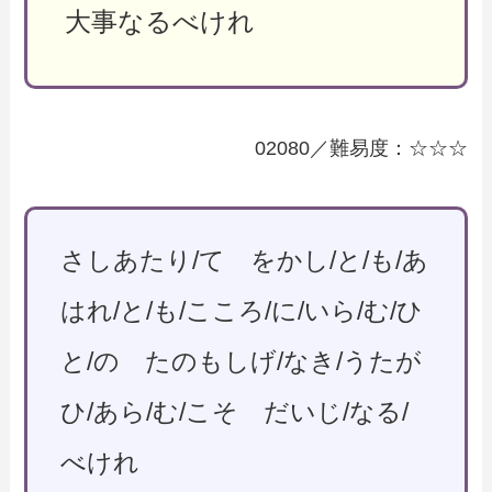
大事なるべけれ
02080／難易度：☆☆☆
さしあたり/て をかし/と/も/あ
はれ/と/も/こころ/に/いら/む/ひ
と/の たのもしげ/なき/うたが
ひ/あら/む/こそ だいじ/なる/
べけれ