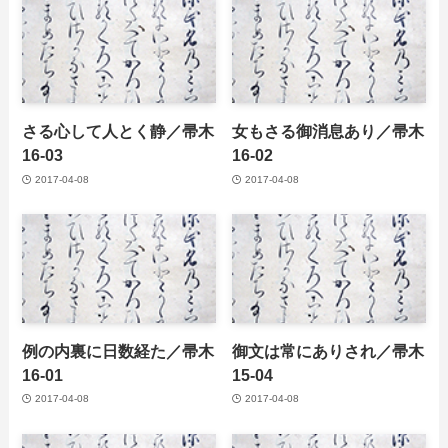
さる心して人とく静／帚木
女もさる御消息あり／帚木
16-03
16-02
2017-04-08
2017-04-08
例の内裏に日数経た／帚木
御文は常にありされ／帚木
16-01
15-04
2017-04-08
2017-04-08