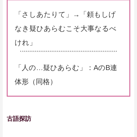
「さしあたりて」→「頼もしげ
なき疑ひあらむこそ大事なるべ
けれ」
「人の…疑ひあらむ」：AのB連
体形（同格）
古語探訪