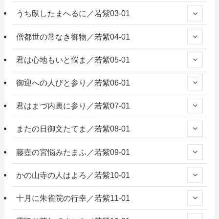
うち臥したまへるに／若紫03-01
僧都世の常なき御物／若紫04-01
君は心地もいと悩ま／若紫05-01
御迎への人びと参り／若紫06-01
君はまづ内裏に参り／若紫07-01
またの日御文たてま／若紫08-01
藤壺の宮悩みたまふ／若紫09-01
かの山寺の人はよろ／若紫10-01
十月に朱雀院の行幸／若紫11-01