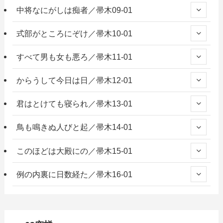
中将なにがしは痴者／帚木09-01
式部がところにぞけ／帚木10-01
すべて男も女も悪ろ／帚木11-01
からうして今日は日／帚木12-01
君はとけても寝られ／帚木13-01
鳥も鳴きぬ人びと起／帚木14-01
このほどは大殿にの／帚木15-01
例の内裏に日数経た／帚木16-01