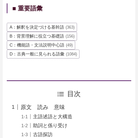
■ 重要語彙
A：解釈を決定づける基幹語
(363)
B：背景理解に役立つ基礎語
(156)
C：機能語・文法説明中心語
(49)
D：古典一般に見られる語彙
(1084)
目次
原文 読み 意味
主語述語と大構造
助詞と係り受け
古語探訪