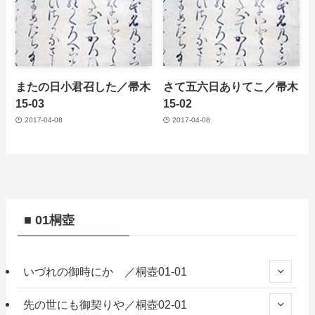
またの日小君召した／帚木
さて五六日ありてこ／帚木
15-03
15-02
2017-04-08
2017-04-08
■ 01桐壺
いづれの御時にか ／桐壺01-01
先の世にも御契りや／桐壺02-01