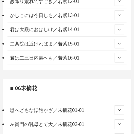
霰降り荒れてすごき／若紫12-01
かしこには今日しも／若紫13-01
君は大殿におはしけ／若紫14-01
二条院は近ければま／若紫15-01
君は二三日内裏へも／若紫16-01
■ 06末摘花
思へどもなほ飽かざ／末摘花01-01
左衛門の乳母とて大／末摘花02-01