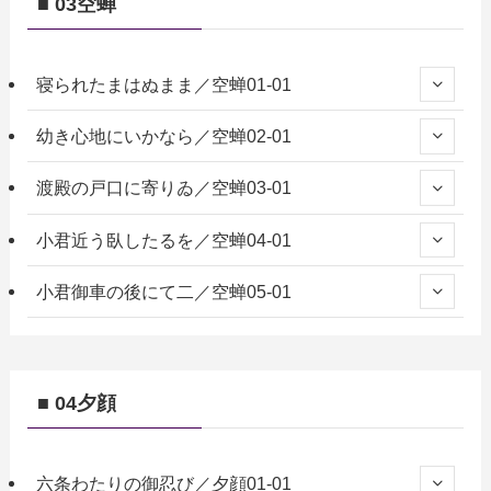
■ 03空蝉
寝られたまはぬまま／空蝉01-01
幼き心地にいかなら／空蝉02-01
渡殿の戸口に寄りゐ／空蝉03-01
小君近う臥したるを／空蝉04-01
小君御車の後にて二／空蝉05-01
■ 04夕顔
六条わたりの御忍び／夕顔01-01