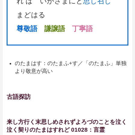
れ ば いかさまにと
思し召し
まどはる
尊敬語
謙譲語
丁寧語
のたまはす：のたまふ+す／「のたまふ」単独
より敬意が高い
古語探訪
来し方行く末思しめされずよろづのことを泣く
泣く契りのたまはすれど 01028：言霊