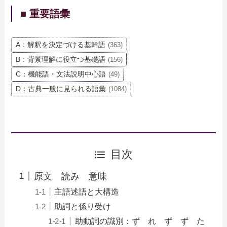
■ 重要語彙
A：解釈を決定づける基幹語
(363)
B：背景理解に役立つ基礎語
(156)
C：機能語・文法説明中心語
(49)
D：古典一般に見られる語彙
(1084)
目次
原文 読み 意味
主語述語と大構造
助詞と係り受け
助動詞の識別：ず れ ず ず た