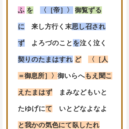
ふ
を
〈［帝］〉
御覧ずる
に
来し方行く末
思し召され
ず
よろづのこと
を
泣く泣く
契りのたまはすれ
ど
〈［人
＝御息所］〉
御いらへ
もえ聞こ
えたまはず
まみなどもいと
たゆげに
て
いとどなよなよ
と我かの気色にて臥したれ