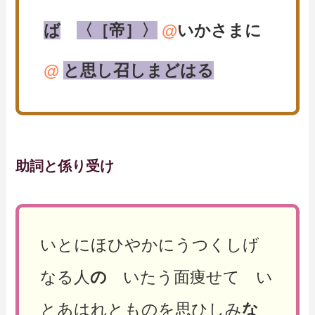
ば
〈［帝］〉
@
いかさまに
@
と思し召しまどはる
助詞と係り受け
いとにほひやかにうつくしげ
なる人
の
いたう面痩せて い
とあはれとものを思ひしみ
な