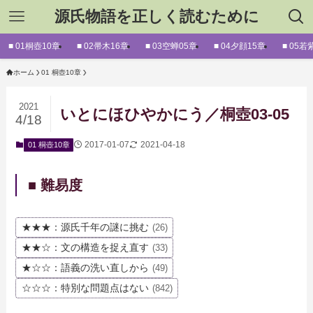
源氏物語を正しく読むために
■ 01桐壺10章
■ 02帚木16章
■ 03空蝉05章
■ 04夕顔15章
■ 05若
ホーム
01 桐壺10章
2021
いとにほひやかにう／桐壺03-05
4/18
2017-01-07
2021-04-18
01 桐壺10章
■ 難易度
★★★：源氏千年の謎に挑む
(26)
★★☆：文の構造を捉え直す
(33)
★☆☆：語義の洗い直しから
(49)
☆☆☆：特別な問題点はない
(842)