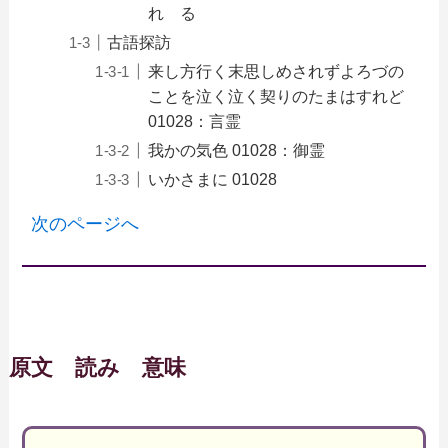
れ る
古語探訪
来し方行く末思しめされずよろづの
ことを泣く泣く契りのたまはすれど
01028：言霊
我かの気色 01028：御霊
いかさまに 01028
次のページへ
原文 読み 意味