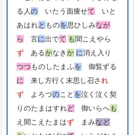
る人
の
いたう面痩せ
て
いと
あはれ
と
もの
を
思ひしみ
なが
ら
言
に
出で
て
も
聞こえやら
ず
ある
か
なき
か
に
消え入り
つつ
ものしたまふ
を
御覧ずる
に
来し方行く末思し召さ
れ
ず
よろづ
の
こと
を
泣く泣く契
りのたまはすれ
ど
御いらへ
も
え聞こえたまは
ず
まみ
など