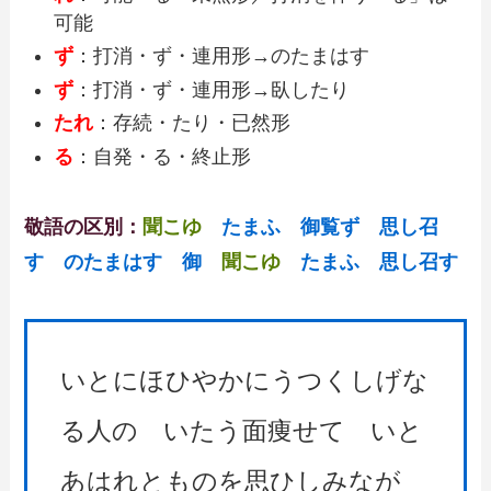
可能
ず
：打消・ず・連用形→のたまはす
ず
：打消・ず・連用形→臥したり
たれ
：存続・たり・已然形
る
：自発・る・終止形
敬語の区別：
聞こゆ
たまふ 御覧ず 思し召
す のたまはす 御
聞こゆ
たまふ 思し召す
いとにほひやかにうつくしげな
る人の いたう面痩せて いと
あはれとものを思ひしみなが