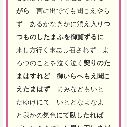
がら
言に出でても聞こえやら
ず あるかなきかに消え入り
つ
つものしたまふを御覧ずるに
来し方行く末思し召されず よ
ろづのことを泣く泣く
契りのた
まはすれど
御いらへもえ聞こ
えたまはず
まみなどもいと
たゆげにて いとどなよなよ
と我かの気色
にて臥したれば