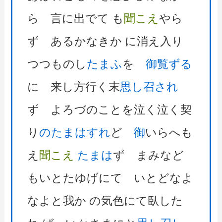
ら 言に出でて も
聞こえ
やら
ず あるかなきか に消え入り
つつものし
たまふ
を
御覧ずる
に 来し方行く末
思し召され
ず よろづのことを泣く泣く契
り
のたまはすれ
ど
御
いらへも
え
聞こえ
たまは
ず まみなど
もいとたゆげにて いとどなよ
なよと我か の気色にて臥した