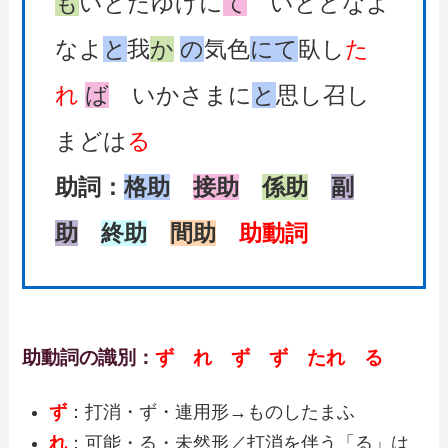
も
いとたゆげに
て
いとどなよ
なよ
と
我
か
の
気色
にて
臥し
た
れ
ば
いかさまに
と
思し召し
まどは
る
助詞：
格助
接助
係助
副
助
終助
間助
助動詞
助動詞の識別：
ず れ ず ず たれ る
ず
：打消・ず・連用形→ものしたまふ
れ
：可能・る・未然形／打消を伴う「る」は