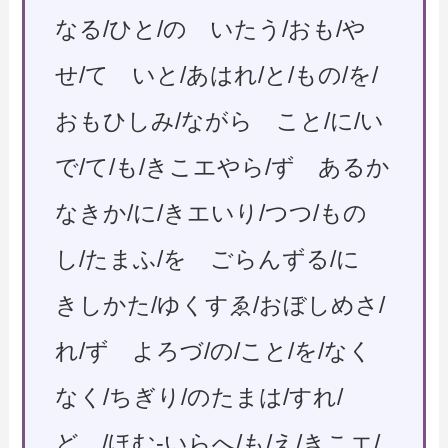
なる/ひと/の いたう/おも/や
せ/て いと/あはれ/と/もの/を/
おもひしみ/ながら こと/に/い
で/て/も/きこエやら/ず あるか
なきか/に/きエいり/つつ/もの
し/たまふ/を ごらんずる/に
きしかた/ゆくすゑ/おぼしめさ/
れ/ず よろづ/の/こと/を/なく
なく/ちぎり/のたまは/すれ/
ど /ほむ-いらへ/も/え/きこエ/