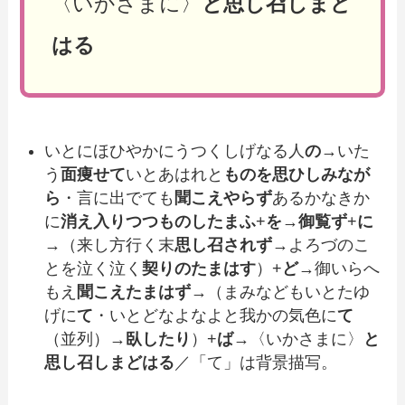
〈いかさまに〉
と思し召しまど
はる
いとにほひやかにうつくしげなる人
の
→いた
う
面痩せて
いとあはれと
ものを思ひしみなが
ら
・言に出でても
聞こえやらず
あるかなきか
に
消え入りつつものしたまふ
+
を
→
御覧ず
+
に
→（来し方行く末
思し召されず
→よろづのこ
とを泣く泣く
契りのたまはす
）+
ど
→御いらへ
もえ
聞こえたまはず
→（まみなどもいとたゆ
げに
て
・いとどなよなよと我かの気色に
て
（並列）→
臥したり
）+
ば
→〈いかさまに〉
と
思し召しまどはる
／「て」は背景描写。