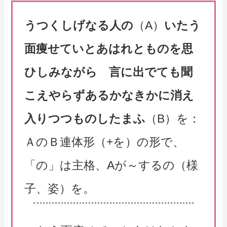
うつくしげなる人の
（A）
いたう
面痩せていとあはれとものを思
ひしみながら 言に出でても聞
こえやらずあるかなきかに消え
入りつつものしたまふ
（B）を：
ＡのＢ連体形（+を）の形で、
「の」は主格、Aが～するの（様
子、姿）を。