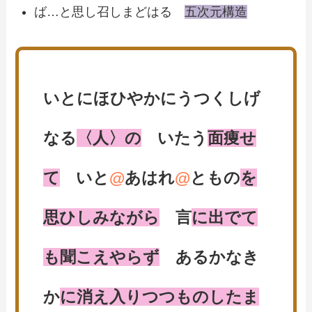
ば…と思し召しまどはる
五次元構造
いとにほひやかにうつくしげ
なる
〈人〉の
いたう
面痩せ
て
いと
@
あはれ
@
ともの
を
思ひしみながら
言
に出でて
も聞こえやらず
あるかなき
か
に消え入りつつものしたま