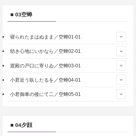
■ 03空蝉
寝られたまはぬまま／空蝉01-01
幼き心地にいかなら／空蝉02-01
渡殿の戸口に寄りゐ／空蝉03-01
小君近う臥したるを／空蝉04-01
小君御車の後にて二／空蝉05-01
■ 04夕顔