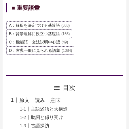
■ 重要語彙
A：解釈を決定づける基幹語
(363)
B：背景理解に役立つ基礎語
(156)
C：機能語・文法説明中心語
(49)
D：古典一般に見られる語彙
(1084)
目次
原文 読み 意味
主語述語と大構造
助詞と係り受け
古語探訪