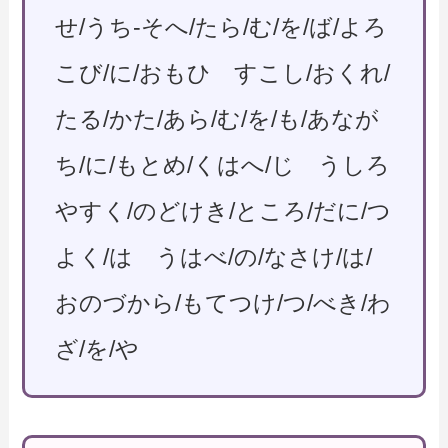
せ/うち-そへ/たら/む/を/ば/よろ
こび/に/おもひ すこし/おくれ/
たる/かた/あら/む/を/も/あなが
ち/に/もとめ/くはへ/じ うしろ
やすく/のどけき/ところ/だに/つ
よく/は うはべ/の/なさけ/は/
おのづから/もてつけ/つ/べき/わ
ざ/を/や