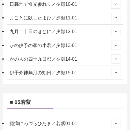
日暮れて惟光参れり／夕顔10-01
まことに臥したまひ／夕顔11-01
九月二十日のほどに／夕顔12-01
かの伊予の家の小君／夕顔13-01
かの人の四十九日忍／夕顔14-01
伊予介神無月の朔日／夕顔15-01
■ 05若紫
瘧病にわづらひたま／若紫01-01