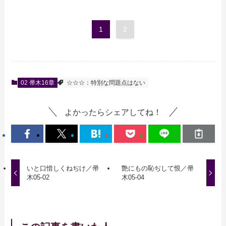
1
2
02 帚木16章
☆☆☆：特別な問題点はない
よかったらシェアしてね！
いと口惜しくねぢけ／帚
艶にもの恥ぢして恨／帚
木05-02
木05-04