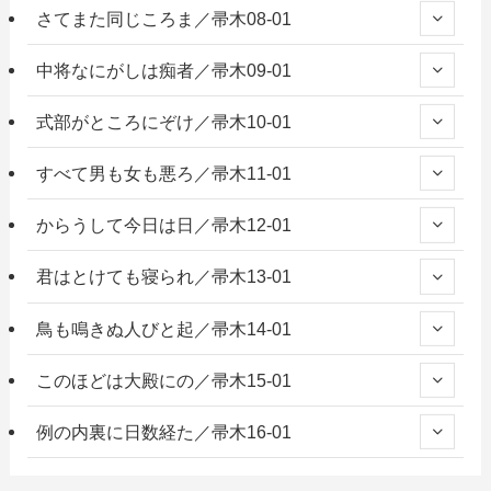
さてまた同じころま／帚木08-01
中将なにがしは痴者／帚木09-01
式部がところにぞけ／帚木10-01
すべて男も女も悪ろ／帚木11-01
からうして今日は日／帚木12-01
君はとけても寝られ／帚木13-01
鳥も鳴きぬ人びと起／帚木14-01
このほどは大殿にの／帚木15-01
例の内裏に日数経た／帚木16-01