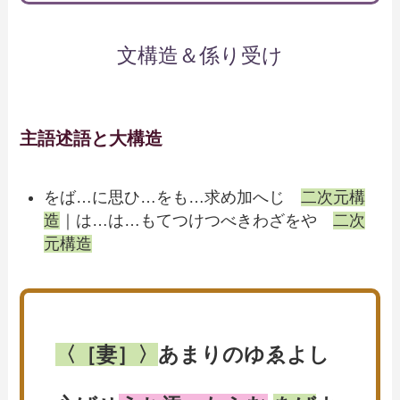
文構造＆係り受け
主語述語と大構造
をば…に思ひ…をも…求め加へじ
二次元構
造
｜は…は…もてつけつべきわざをや
二次
元構造
〈［妻］〉
あまりのゆゑよし