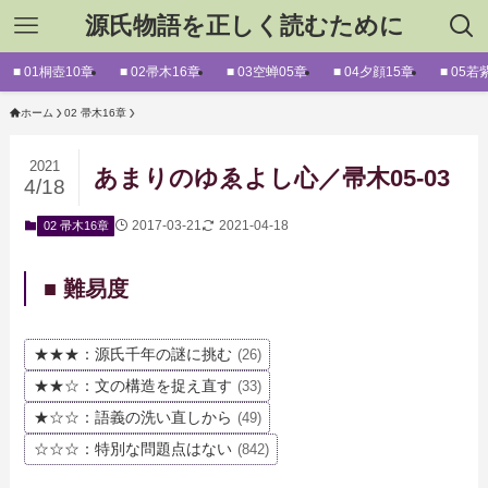
源氏物語を正しく読むために
■ 01桐壺10章
■ 02帚木16章
■ 03空蝉05章
■ 04夕顔15章
■ 05若
ホーム
02 帚木16章
2021
あまりのゆゑよし心／帚木05-03
4/18
2017-03-21
2021-04-18
02 帚木16章
■ 難易度
★★★：源氏千年の謎に挑む
(26)
★★☆：文の構造を捉え直す
(33)
★☆☆：語義の洗い直しから
(49)
☆☆☆：特別な問題点はない
(842)