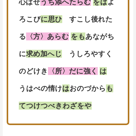
心ばせ
うち添へたらむ
をば
よ
ろこび
に思ひ
すこし後れた
る
〈方〉あらむ
をも
あながち
に
求め加へじ
うしろやすく
のどけき
〈所〉だに強く
は
うはべの情け
は
おのづから
も
てつけつべきわざをや