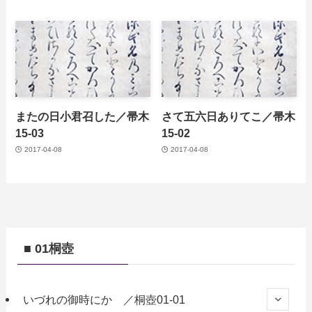
またの日小君召した／帚木
さて五六日ありてこ／帚木
15-03
15-02
2017-04-08
2017-04-08
■ 01桐壺
いづれの御時にか ／桐壺01-01