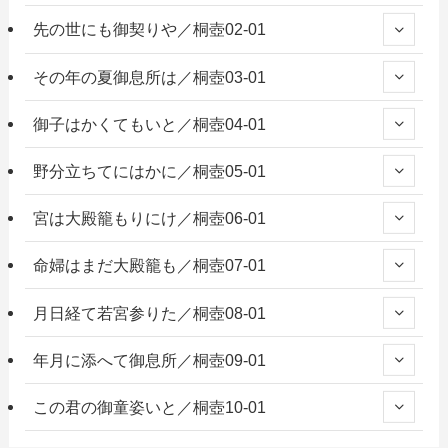
先の世にも御契りや／桐壺02-01
その年の夏御息所は／桐壺03-01
御子はかくてもいと／桐壺04-01
野分立ちてにはかに／桐壺05-01
宮は大殿籠もりにけ／桐壺06-01
命婦はまだ大殿籠も／桐壺07-01
月日経て若宮参りた／桐壺08-01
年月に添へて御息所／桐壺09-01
この君の御童姿いと／桐壺10-01