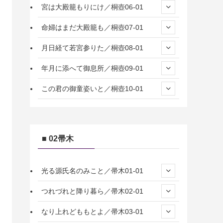
宮は大殿籠もりにけ／桐壺06-01
命婦はまだ大殿籠も／桐壺07-01
月日経て若宮参りた／桐壺08-01
年月に添へて御息所／桐壺09-01
この君の御童姿いと／桐壺10-01
■ 02帚木
光る源氏名のみこと／帚木01-01
つれづれと降り暮ら／帚木02-01
なり上れどももとよ／帚木03-01