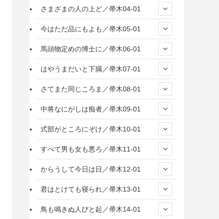
さまざまの人の上ど／帚木04-01
今はただ品にもよも／帚木05-01
馬頭物定めの博士に／帚木06-01
はやうまだいと下臈／帚木07-01
さてまた同じころま／帚木08-01
中将なにがしは痴者／帚木09-01
式部がところにぞけ／帚木10-01
すべて男も女も悪ろ／帚木11-01
からうして今日は日／帚木12-01
君はとけても寝られ／帚木13-01
鳥も鳴きぬ人びと起／帚木14-01