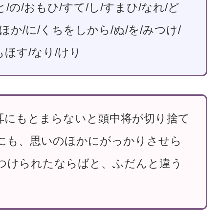
/の/おもひ/すて/し/すまひ/なれ/ど
/ほか/に/くちをしから/ぬ/を/みつけ/
もほす/なり/けり
耳にもとまらないと頭中将が切り捨て
にも、思いのほかにがっかりさせら
つけられたならばと、ふだんと違う