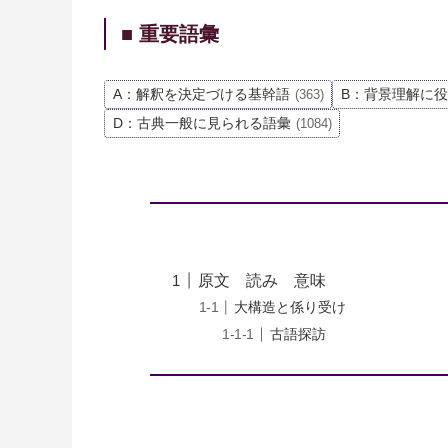
■ 重要語彙
A：解釈を決定づける基幹語
B：背景理解に
(363)
D：古典一般に見られる語彙
(1084)
原文 読み 意味
大構造と係り受け
古語探訪