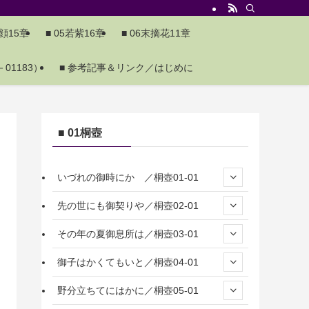
夕顔15章
■ 05若紫16章
■ 06末摘花11章
01183）
■ 参考記事＆リンク／はじめに
■ 01桐壺
いづれの御時にか ／桐壺01-01
先の世にも御契りや／桐壺02-01
その年の夏御息所は／桐壺03-01
御子はかくてもいと／桐壺04-01
野分立ちてにはかに／桐壺05-01