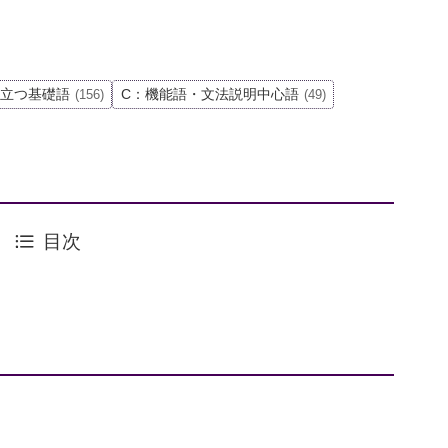
役立つ基礎語
C：機能語・文法説明中心語
(156)
(49)
目次