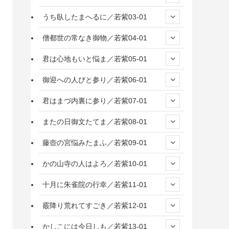
うち臥したまへるに／若紫03-01
僧都世の常なき御物／若紫04-01
君は心地もいと悩ま／若紫05-01
御迎への人びと参り／若紫06-01
君はまづ内裏に参り／若紫07-01
またの日御文たてま／若紫08-01
藤壺の宮悩みたまふ／若紫09-01
かの山寺の人はよろ／若紫10-01
十月に朱雀院の行幸／若紫11-01
霰降り荒れてすごき／若紫12-01
かしこには今日しも／若紫13-01