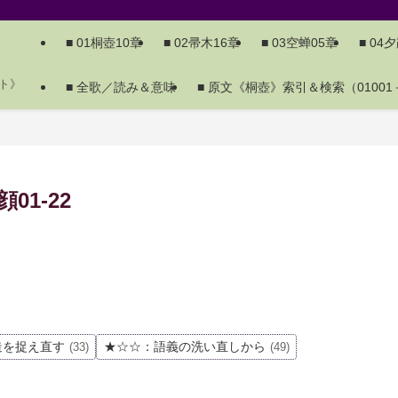
■ 01桐壺10章
■ 02帚木16章
■ 03空蝉05章
■ 04
ト》
■ 全歌／読み＆意味
■ 原文《桐壺》索引＆検索（01001－
1-22
造を捉え直す
★☆☆：語義の洗い直しから
(33)
(49)