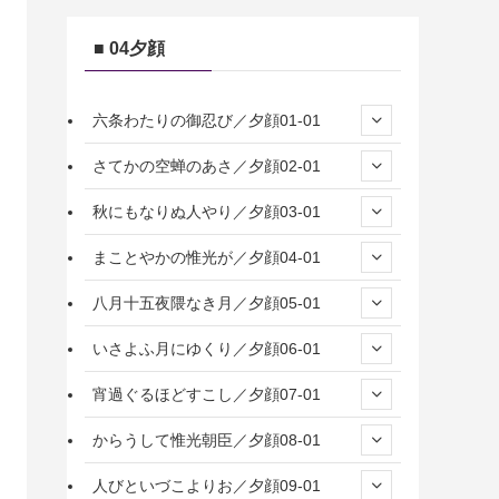
■ 04夕顔
六条わたりの御忍び／夕顔01-01
さてかの空蝉のあさ／夕顔02-01
秋にもなりぬ人やり／夕顔03-01
まことやかの惟光が／夕顔04-01
八月十五夜隈なき月／夕顔05-01
いさよふ月にゆくり／夕顔06-01
宵過ぐるほどすこし／夕顔07-01
からうして惟光朝臣／夕顔08-01
人びといづこよりお／夕顔09-01