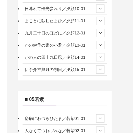
日暮れて惟光参れり／夕顔10-01
まことに臥したまひ／夕顔11-01
九月二十日のほどに／夕顔12-01
かの伊予の家の小君／夕顔13-01
かの人の四十九日忍／夕顔14-01
伊予介神無月の朔日／夕顔15-01
■ 05若紫
瘧病にわづらひたま／若紫01-01
人なくてつれづれな／若紫02-01