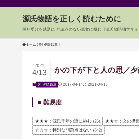
源氏物語を正しく読むために
係り受けを武器に 句読点のない原文に挑む《源氏物語独学サイ
ホーム
04 夕顔15章
2021
かの下が下と人の思／夕顔0
4/13
2017-04-14
2021-04-13
04 夕顔15章
■ 難易度
★★★：源氏千年の謎に挑む
★★☆：文の構
(26)
☆☆☆：特別な問題点はない
(842)