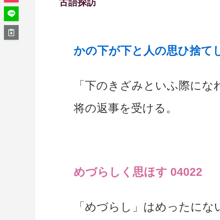
古語探訪
かの下が下と人の思ひ捨てし 
「下のきざみといふ際にな
将の返事を受ける。
めづらしく思ほす 04022
「めづらし」はめったにな