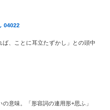
04022
れば、ことに耳立たずかし」との頭中
いの意味。「形容詞の連用形+思ふ」