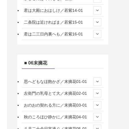
君は大殿におはしけ／若紫14-01
二条院は近ければま／若紫15-01
君は二三日内裏へも／若紫16-01
■ 06末摘花
思へどもなほ飽かざ／末摘花01-01
左衛門の乳母とて大／末摘花02-01
おのおの契れる方に／末摘花03-01
秋のころほひ静かに／末摘花04-01
八月二十余日宵過ぐ／末摘花05-01