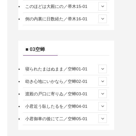
このほどは大殿にの／帚木15-01
例の内裏に日数経た／帚木16-01
■ 03空蝉
寝られたまはぬまま／空蝉01-01
幼き心地にいかなら／空蝉02-01
渡殿の戸口に寄りゐ／空蝉03-01
小君近う臥したるを／空蝉04-01
小君御車の後にて二／空蝉05-01