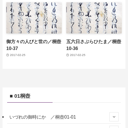
御方々の人びと世の／桐壺
五六日さぶらひたま／桐壺
10-37
10-36
2017-02-25
2017-02-25
■ 01桐壺
いづれの御時にか ／桐壺01-01