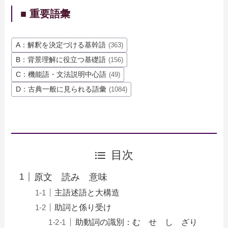
■ 重要語彙
A：解釈を決定づける基幹語
(363)
B：背景理解に役立つ基礎語
(156)
C：機能語・文法説明中心語
(49)
D：古典一般に見られる語彙
(1084)
目次
原文 読み 意味
主語述語と大構造
助詞と係り受け
助動詞の識別：む せ し ざり