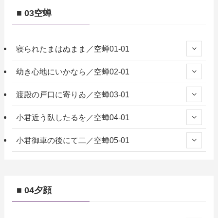
■ 03空蝉
寝られたまはぬまま／空蝉01-01
幼き心地にいかなら／空蝉02-01
渡殿の戸口に寄りゐ／空蝉03-01
小君近う臥したるを／空蝉04-01
小君御車の後にて二／空蝉05-01
■ 04夕顔