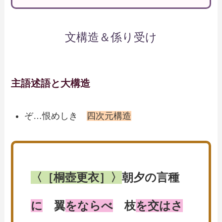
文構造＆係り受け
主語述語と大構造
ぞ…恨めしき
四次元構造
〈［桐壺更衣］〉
朝夕の言種
に
翼
をならべ
枝
を交はさ