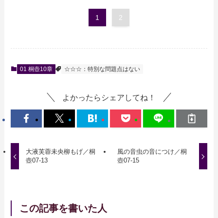
1
2
01 桐壺10章
☆☆☆：特別な問題点はない
よかったらシェアしてね！
大液芙蓉未央柳もげ／桐
風の音虫の音につけ／桐
壺07-13
壺07-15
この記事を書いた人