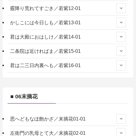
霰降り荒れてすごき／若紫12-01
かしこには今日しも／若紫13-01
君は大殿におはしけ／若紫14-01
二条院は近ければま／若紫15-01
君は二三日内裏へも／若紫16-01
■ 06末摘花
思へどもなほ飽かざ／末摘花01-01
左衛門の乳母とて大／末摘花02-01