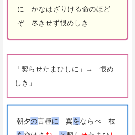
に かなはざりける命のほど
ぞ 尽きせず恨めしき
「契らせたまひしに」→「恨め
しき」
朝夕
の
言種
に
翼
を
ならべ 枝