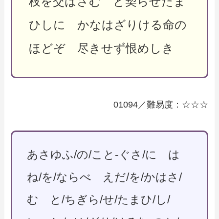
枝を交はさむ と契らせたま
ひしに かなはざりける命の
ほどぞ 尽きせず恨めしき
01094／難易度：☆☆☆
あさゆふ/の/こと-ぐさ/に は
ね/を/ならべ えだ/を/かはさ/
む と/ちぎら/せ/たまひ/し/