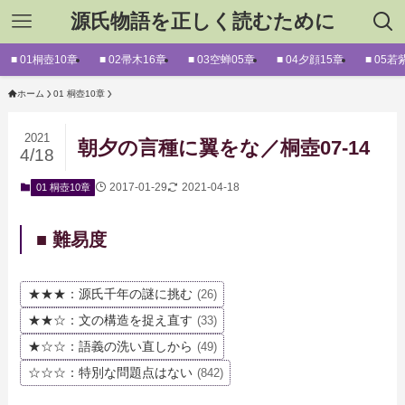
源氏物語を正しく読むために
■ 01桐壺10章
■ 02帚木16章
■ 03空蝉05章
■ 04夕顔15章
■ 05若
ホーム
01 桐壺10章
2021
朝夕の言種に翼をな／桐壺07-14
4/18
2017-01-29
2021-04-18
01 桐壺10章
■ 難易度
★★★：源氏千年の謎に挑む
(26)
★★☆：文の構造を捉え直す
(33)
★☆☆：語義の洗い直しから
(49)
☆☆☆：特別な問題点はない
(842)