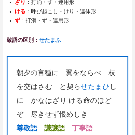
ざり
：打消・ず・連用形
ける
：呼び起こし・けり・連体形
ず
：打消・ず・連用形
敬語の区別：
せたまふ
朝夕の言種に 翼をならべ 枝
を交はさむ と契ら
せたまひ
し
に かなはざり ける命のほど
ぞ 尽きせず恨めしき
尊敬語
謙譲語
丁寧語