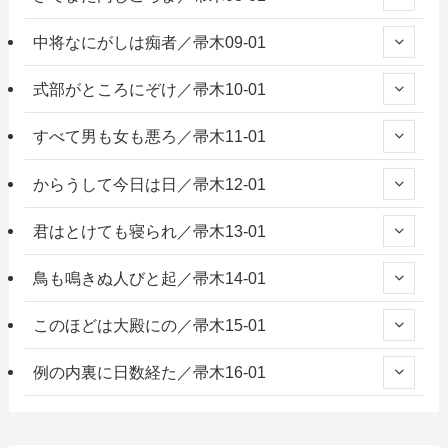
中将なにがしは痴者／帚木09-01
式部がところにぞけ／帚木10-01
すべて男も女も悪ろ／帚木11-01
からうして今日は日／帚木12-01
君はとけても寝られ／帚木13-01
鳥も鳴きぬ人びと起／帚木14-01
このほどは大殿にの／帚木15-01
例の内裏に日数経た／帚木16-01