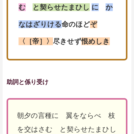
む
と契らせたまひし
に
か
なはざりける
命のほど
ぞ
〈［帝］〉
尽きせず
恨めしき
助詞と係り受け
朝夕の言種に 翼をならべ 枝
を交はさむ と契らせたまひし