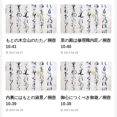
もとの木立山のたた／桐壺
里の殿は修理職内匠／桐壺
10-41
10-40
2017-02-27
2017-02-26
内裏にはもとの淑景／桐壺
御心につくべき御遊／桐壺
10-39
10-38
2017-02-26
2017-02-26