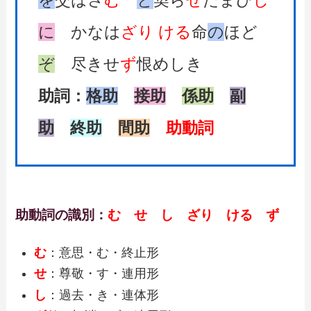
を
交はさ
む
と
契ら
せ
たまひ
し
に
かなは
ざり
ける
命
の
ほど
ぞ
尽きせ
ず
恨めしき
助詞：
格助
接助
係助
副
助
終助
間助
助動詞
助動詞の識別：
む せ し ざり ける ず
む
：意思・む・終止形
せ
：尊敬・す・連用形
し
：過去・き・連体形